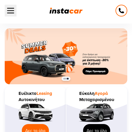
Open main menu
Ευέλικτο
Leasing
Εύκολη
Αγορά
Αυτοκινήτου
Μεταχειρισμένου
Δες τα όλα
Δες τα όλα