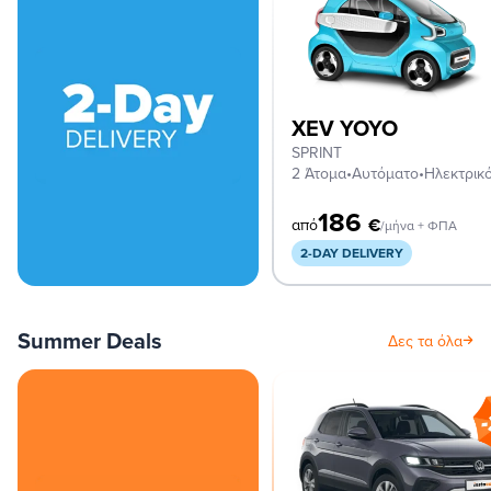
XEV YOYO
SPRINT
2 Άτομα
•
Αυτόματο
•
Ηλεκτρικ
186
€
από
/μήνα + ΦΠΑ
2-DAY DELIVERY
Summer Deals
Δες τα όλα