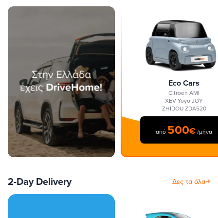
Eco Cars
Citroen AMI
XEV Yoyo JOY
ZHIDOU ZDA520
500
€
από
/μήνα
2-Day Delivery
Δες τα όλα