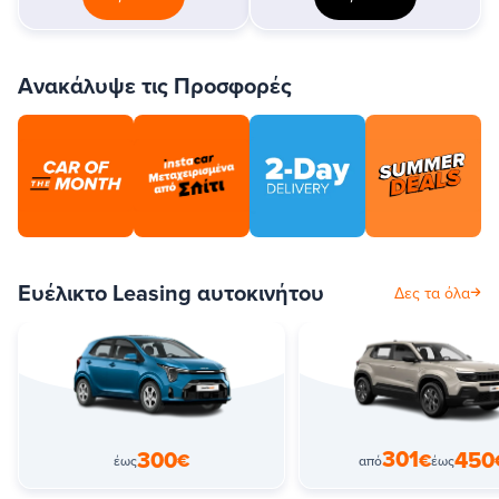
Ανακάλυψε τις Προσφορές
Ευέλικτο Leasing αυτοκινήτου
Δες τα όλα
301
300
450
€
€
έως
από
έως