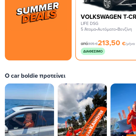
VOLKSWAGEN T-C
LIFE DSG
5 Άτομα
•
Αυτόματο
•
Βενζίνη
213,50
€
από
305
€
/μήνα
ΔΙΑΘΈΣΙΜΟ
O car boldie προτείνει