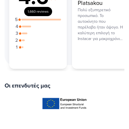
Platsakou
Πολύ εξυπηρετικό
1,660 reviews
προσωπικό. Το
5
αυτοκίνητο που
4
παρέλαβα ήταν άψογο. Η
3
καλύτερη επιλογή το
Instacar για μακροχρόνι…
2
1
Οι επενδυτές μας