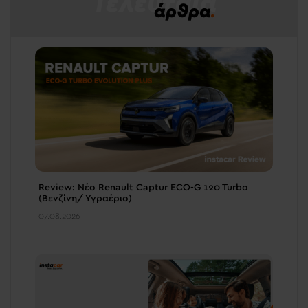
Τελευταία
άρθρα
.
Review: Νέο Renault Captur ECO-G 120 Turbo
(Βενζίνη/ Υγραέριο)
07.08.2026