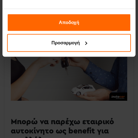
στο
instacar
μπορείς να μισθώσεις αυτοκίνητα με
λιγότερα ή περισσότερα κυβικά
σε πολύ
ανταγωνιστικές τιμές.
Αποδοχή
Προσαρμογή
Μπορώ να παρέχω εταιρικό
αυτοκίνητο ως benefit για