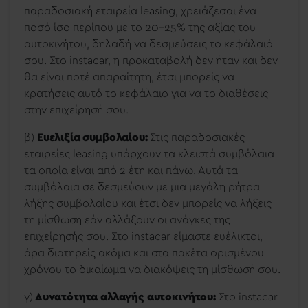
παραδοσιακή εταιρεία leasing, χρειάζεσαι ένα
ποσό ίσο περίπου με το 20-25% της αξίας του
αυτοκινήτου, δηλαδή να δεσμεύσεις το κεφάλαιό
σου. Στο instacar, η προκαταβολή δεν ήταν και δεν
θα είναι ποτέ απαραίτητη, έτσι μπορείς να
κρατήσεις αυτό το κεφάλαιο για να το διαθέσεις
στην επιχείρησή σου.
β)
Ευελιξία συμβολαίου:
Στις παραδοσιακές
εταιρείες leasing υπάρχουν τα κλειστά συμβόλαια
τα οποία είναι από 2 έτη και πάνω. Αυτά τα
συμβόλαια σε δεσμεύουν με μια μεγάλη ρήτρα
λήξης συμβολαίου και έτσι δεν μπορείς να λήξεις
τη μίσθωση εάν αλλάξουν οι ανάγκες της
επιχείρησής σου. Στο instacar είμαστε ευέλικτοι,
άρα διατηρείς ακόμα και στα πακέτα ορισμένου
χρόνου το δικαίωμα να διακόψεις τη μίσθωσή σου.
γ)
Δυνατότητα αλλαγής αυτοκινήτου:
Στο instacar