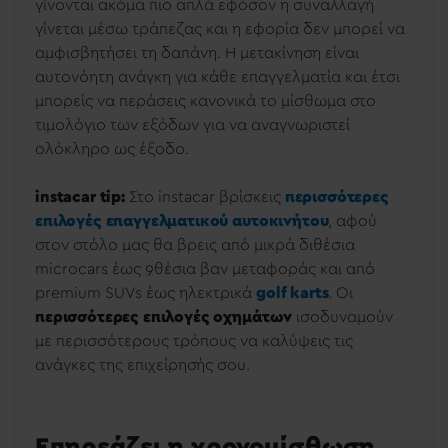
γίνονται ακόμα πιο απλά εφόσον η συναλλαγή
γίνεται μέσω τράπεζας και η εφορία δεν μπορεί να
αμφισβητήσει τη δαπάνη. Η μετακίνηση είναι
αυτονόητη ανάγκη για κάθε επαγγελματία και έτσι
μπορείς να περάσεις κανονικά το μίσθωμα στο
τιμολόγιο των εξόδων για να αναγνωριστεί
ολόκληρο ως έξοδο.
instacar tip:
Στο instacar βρίσκεις
περισσότερες
επιλογές επαγγελματικού αυτοκινήτου
, αφού
στον στόλο μας θα βρεις από μικρά διθέσια
microcars έως 9θέσια βαν μεταφοράς και από
premium SUVs έως ηλεκτρικά
golf karts
. Οι
περισσότερες επιλογές οχημάτων
ισοδυναμούν
με περισσότερους τρόπους να καλύψεις τις
ανάγκες της επιχείρησής σου.
Επηρεάζει η χρονομίσθωση