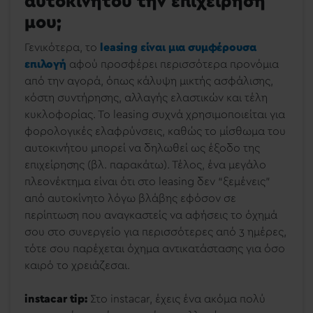
αυτοκινήτου την επιχείρησή
μου;
Γενικότερα, το
leasing είναι μια συμφέρουσα
επιλογή
αφού προσφέρει περισσότερα προνόμια
από την αγορά, όπως κάλυψη μικτής ασφάλισης,
κόστη συντήρησης, αλλαγής ελαστικών και τέλη
κυκλοφορίας. Το leasing συχνά χρησιμοποιείται για
φορολογικές ελαφρύνσεις, καθώς το μίσθωμα του
αυτοκινήτου μπορεί να δηλωθεί ως έξοδο της
επιχείρησης (βλ. παρακάτω). Τέλος, ένα μεγάλο
πλεονέκτημα είναι ότι στο leasing δεν “ξεμένεις”
από αυτοκίνητο λόγω βλάβης εφόσον σε
περίπτωση που αναγκαστείς να αφήσεις το όχημά
σου στο συνεργείο για περισσότερες από 3 ημέρες,
τότε σου παρέχεται όχημα αντικατάστασης για όσο
καιρό το χρειάζεσαι.
instacar tip:
Στο instacar, έχεις ένα ακόμα πολύ