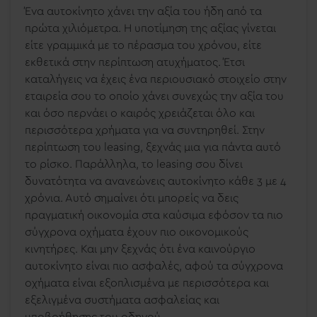
Ένα αυτοκίνητο χάνει την αξία του ήδη από τα
πρώτα χιλιόμετρα. Η υποτίμηση της αξίας γίνεται
είτε γραμμικά με το πέρασμα του χρόνου, είτε
εκθετικά στην περίπτωση ατυχήματος. Έτσι
καταλήγεις να έχεις ένα περιουσιακό στοιχείο στην
εταιρεία σου το οποίο χάνει συνεχώς την αξία του
και όσο περνάει ο καιρός χρειάζεται όλο και
περισσότερα χρήματα για να συντηρηθεί. Στην
περίπτωση του leasing, ξεχνάς μια για πάντα αυτό
το ρίσκο. Παράλληλα, το leasing σου δίνει
δυνατότητα να ανανεώνεις αυτοκίνητο κάθε 3 με 4
χρόνια. Αυτό σημαίνει ότι μπορείς να δεις
πραγματική οικονομία στα καύσιμα εφόσον τα πιο
σύγχρονα οχήματα έχουν πιο οικονομικούς
κινητήρες. Και μην ξεχνάς ότι ένα καινούργιο
αυτοκίνητο είναι πιο ασφαλές, αφού τα σύγχρονα
οχήματα είναι εξοπλισμένα με περισσότερα και
εξελιγμένα συστήματα ασφαλείας και
υποβοήθησης του οδηγού.