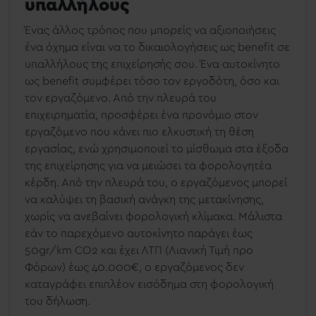
υπαλλήλους
Ένας άλλος τρόπος που μπορείς να αξιοποιήσεις
ένα όχημα είναι να το δικαιολογήσεις ως benefit σε
υπαλλήλους της επιχείρησής σου. Ένα αυτοκίνητο
ως benefit συμφέρει τόσο τον εργοδότη, όσο και
τον εργαζόμενο. Από την πλευρά του
επιχειρηματία, προσφέρει ένα προνόμιο στον
εργαζόμενο που κάνει πιο ελκυστική τη θέση
εργασίας, ενώ χρησιμοποιεί το μίσθωμα στα έξοδα
της επιχείρησης για να μειώσει τα φορολογητέα
κέρδη. Από την πλευρά του, ο εργαζόμενος μπορεί
να καλύψει τη βασική ανάγκη της μετακίνησης,
χωρίς να ανεβαίνει φορολογική κλίμακα. Μάλιστα
εάν το παρεχόμενο αυτοκίνητο παράγει έως
50gr/km CO2 και έχει ΛΤΠ (Λιανική Τιμή προ
Φόρων) έως 40.000€, ο εργαζόμενος δεν
καταγράφει επιπλέον εισόδημα στη φορολογική
του δήλωση.