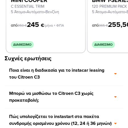
C ESSENTIAL TRIM
120 PREMIUM PACK
5 Άτομα
•
Αυτόματο
•
Βενζίνη
5 Άτομα
•
Αυτόματο
•
245
255,
€
από
από
350
€
/μήνα + ΦΠΑ
365
€
ΔΙΑΘΈΣΙΜΟ
ΔΙΑΘΈΣΙΜΟ
Συχνές ερωτήσεις
Ποια είναι η διαδικασία για το instacar leasing
του Citroen C3
Μπορώ να μισθώσω το Citroen C3 χωρίς
προκαταβολή;
Πώς υπολογίζεται το instastart στα πακέτα
συνδρομής ορισμένου χρόνου (12, 24 ή 36 μηνών)