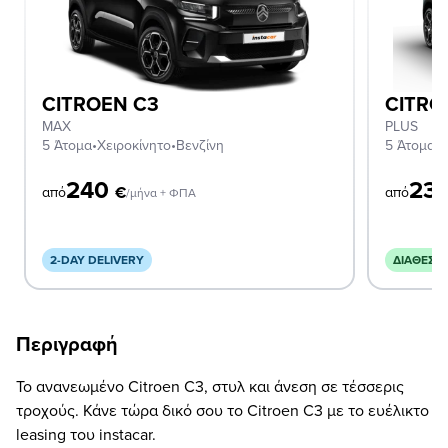
CITROEN C3
CITRO
MAX
PLUS
5 Άτομα
•
Χειροκίνητο
•
Βενζίνη
5 Άτομα
•
Χ
240
23
€
από
από
/μήνα + ΦΠΑ
2-DAY DELIVERY
ΔΙΑΘΈΣΙ
Περιγραφή
Το ανανεωμένο Citroen C3, στυλ και άνεση σε τέσσερις
τροχούς. Κάνε τώρα δικό σου το Citroen C3 με το ευέλικτο
leasing του instacar.