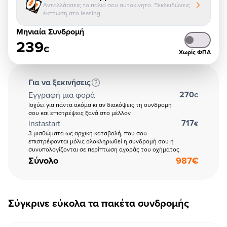
Ανταλλάσσεις το παλιό σου αυτοκίνητο. Ξεκλειδώνεις
έκπτωση στο leasing
Μηνιαία Συνδρομή
239
€
Χωρίς ΦΠΑ
Για να ξεκινήσεις
270
Εγγραφή μια φορά
€
Ισχύει για πάντα ακόμα κι αν διακόψεις τη συνδρομή
σου και επιστρέψεις ξανά στο μέλλον
717
instastart
€
3 μισθώματα ως αρχική καταβολή, που σου
επιστρέφονται μόλις ολοκληρωθεί η συνδρομή σου ή
συνυπολογίζονται σε περίπτωση αγοράς του οχήματος
Σύνολο
987
€
Σύγκρινε εύκολα τα πακέτα συνδρομής