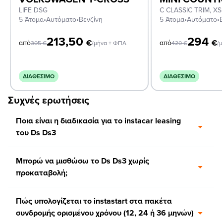
LIFE DSG
5 Άτομα
•
Αυτόματο
•
Βενζίνη
5 Άτομα
•
Αυτόματο
•
213,50
294
€
€
από
από
305
€
/μήνα + ΦΠΑ
420
€
/
ΔΙΑΘΈΣΙΜΟ
ΔΙΑΘΈΣΙΜΟ
Συχνές ερωτήσεις
Ποια είναι η διαδικασία για το instacar leasing
του Ds Ds3
Μπορώ να μισθώσω το Ds Ds3 χωρίς
προκαταβολή;
Πώς υπολογίζεται το instastart στα πακέτα
συνδρομής ορισμένου χρόνου (12, 24 ή 36 μηνών)