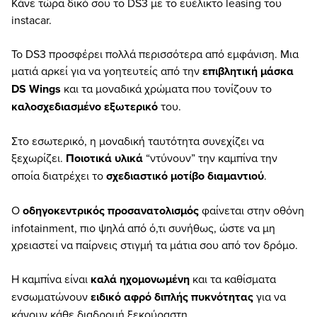
Κάνε τώρα δικό σου το DS3 με το ευέλικτο leasing του
instacar.
Το DS3 προσφέρει πολλά περισσότερα από εμφάνιση. Μια
ματιά αρκεί για να γοητευτείς από την
επιβλητική μάσκα
DS Wings
και τα μοναδικά χρώματα που τονίζουν το
καλοσχεδιασμένο εξωτερικό
του.
Στο εσωτερικό, η μοναδική ταυτότητα συνεχίζει να
ξεχωρίζει.
Ποιοτικά υλικά
“ντύνουν” την καμπίνα την
οποία διατρέχει το
σχεδιαστικό μοτίβο διαμαντιού
.
Ο
οδηγοκεντρικός προσανατολισμός
φαίνεται στην οθόνη
infotainment, πιο ψηλά από ό,τι συνήθως, ώστε να μη
χρειαστεί να παίρνεις στιγμή τα μάτια σου από τον δρόμο.
Η καμπίνα είναι
καλά ηχομονωμένη
και τα καθίσματα
ενσωματώνουν
ειδικό αφρό διπλής πυκνότητας
για να
κάνουν κάθε διαδρομή ξεκούραστη.