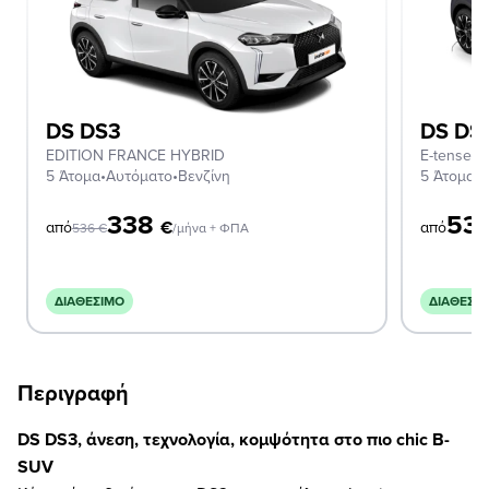
DS DS3
DS DS
EDITION FRANCE HYBRID
E-tense Ri
5 Άτομα
•
Αυτόματο
•
Βενζίνη
5 Άτομα
•
Α
338
53
€
από
από
536
€
/μήνα + ΦΠΑ
ΔΙΑΘΈΣΙΜΟ
ΔΙΑΘΈΣΙ
Περιγραφή
DS DS3, άνεση, τεχνολογία, κομψότητα στο πιο chic B-
SUV