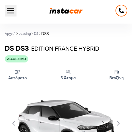
Open main menu
DS3
Αρχική
Leasing
DS
DS DS3
EDITION FRANCE HYBRID
ΔΙΑΘΈΣΙΜΟ
Αυτόματο
5 Άτομα
Βενζίνη