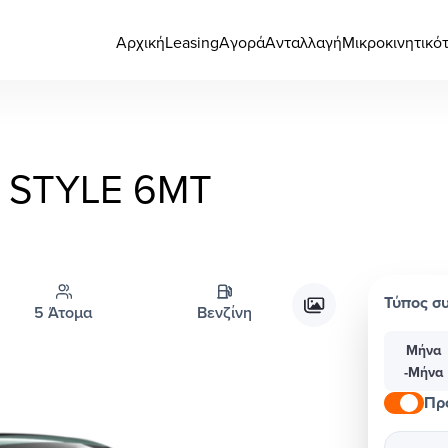
Αρχική
Leasing
Αγορά
Ανταλλαγή
Μικροκινητικό
0
STYLE 6MT
Τύπος σ
5 Άτομα
Βενζίνη
Μήνα
-Μήνα
Πρ