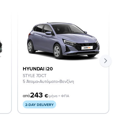
HYUNDAI i20
HYUND
STYLE 7DCT
EXCLUS
5 Άτομα
•
Αυτόματο
•
Βενζίνη
5 Άτομα
243
2
€
από
από
/μήνα + ΦΠΑ
2-DAY DELIVERY
2-DAY 