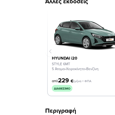
Άλλες εκδόσεις
HYUNDAI i20
STYLE 6MT
5 Άτομα
•
Χειροκίνητο
•
Βενζίνη
229
€
από
/μήνα + ΦΠΑ
ΔΙΑΘΈΣΙΜΟ
Περιγραφή