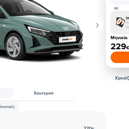
0€
i
Α
Ξ
Μηνιαία
229
Χρειάζ
Εσωτερικό
εικτικές
270
€