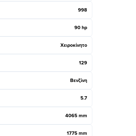
998
90 hp
Χειροκίνητο
129
Βενζίνη
5.7
4065 mm
1775 mm