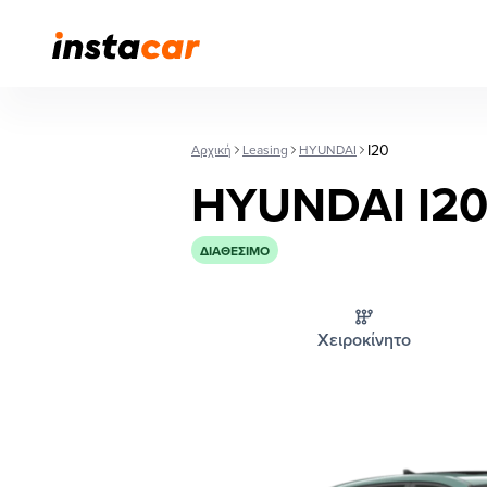
I20
Αρχική
Leasing
HYUNDAI
HYUNDAI I2
ΔΙΑΘΈΣΙΜΟ
Χειροκίνητο