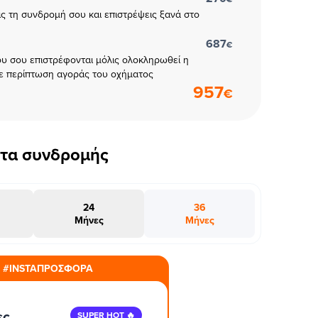
εις τη συνδρομή σου και επιστρέψεις ξανά στο
687
€
υ σου επιστρέφονται μόλις ολοκληρωθεί η
ε περίπτωση αγοράς του οχήματος
957
€
έτα συνδρομής
24
36
Μήνες
Μήνες
#INSTAΠΡΟΣΦΟΡΑ
ες
SUPER HOT 🔥