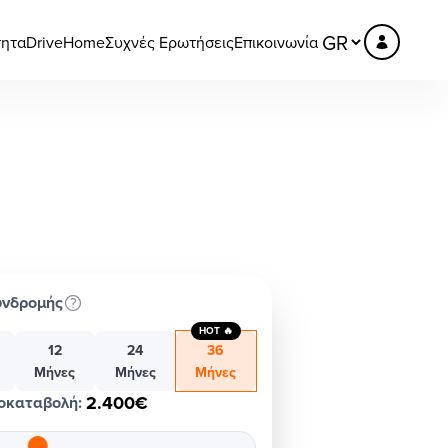
τητα
DriveHome
Συχνές Ερωτήσεις
Επικοινωνία
υνδρομής
HOT 🔥
12
24
36
Μήνες
Μήνες
Μήνες
2.400€
οκαταβολή
: