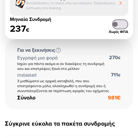
Ανταλλάσσεις το παλιό σου αυτοκίνητο. Ξεκλειδώνεις
έκπτωση στο leasing
Μηνιαία Συνδρομή
237
€
Χωρίς ΦΠΑ
Για να ξεκινήσεις
270
Εγγραφή μια φορά
€
Ισχύει για πάντα ακόμα κι αν διακόψεις τη συνδρομή
σου και επιστρέψεις ξανά στο μέλλον
711
instastart
€
3 μισθώματα ως αρχική καταβολή, που σου
επιστρέφονται μόλις ολοκληρωθεί η συνδρομή σου ή
συνυπολογίζονται σε περίπτωση αγοράς του οχήματος
Σύνολο
981
€
Σύγκρινε εύκολα τα πακέτα συνδρομής