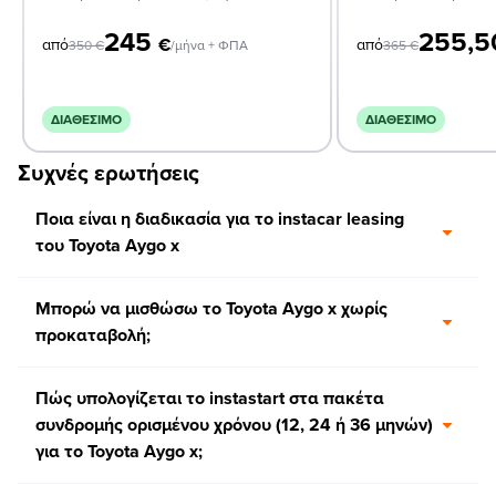
245
255,
€
από
από
350
€
/μήνα + ΦΠΑ
365
€
ΔΙΑΘΈΣΙΜΟ
ΔΙΑΘΈΣΙΜΟ
Συχνές ερωτήσεις
Ποια είναι η διαδικασία για το instacar leasing
του Toyota Aygo x
Μπορώ να μισθώσω το Toyota Aygo x χωρίς
προκαταβολή;
Πώς υπολογίζεται το instastart στα πακέτα
συνδρομής ορισμένου χρόνου (12, 24 ή 36 μηνών)
για το Toyota Aygo x;