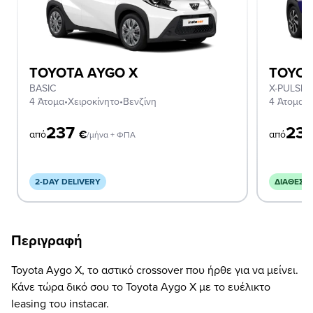
TOYOTA AYGO X
TOYOT
BASIC
X-PULSE 
4 Άτομα
•
Χειροκίνητο
•
Βενζίνη
4 Άτομα
•
Α
237
23
€
από
από
/μήνα + ΦΠΑ
2-DAY DELIVERY
ΔΙΑΘΈΣΙ
Περιγραφή
Toyota Aygo X, το αστικό crossover που ήρθε για να μείνει.
Κάνε τώρα δικό σου το Toyota Aygo X με το ευέλικτο
leasing του instacar.