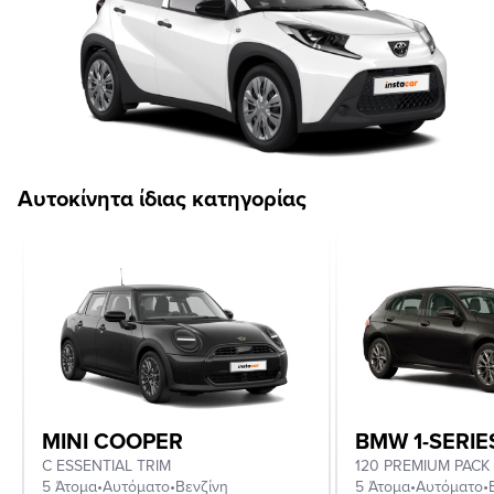
Αυτοκίνητα ίδιας κατηγορίας
MINI COOPER
BMW 1-SERIE
C ESSENTIAL TRIM
120 PREMIUM PACK
5 Άτομα
•
Αυτόματο
•
Βενζίνη
5 Άτομα
•
Αυτόματο
•