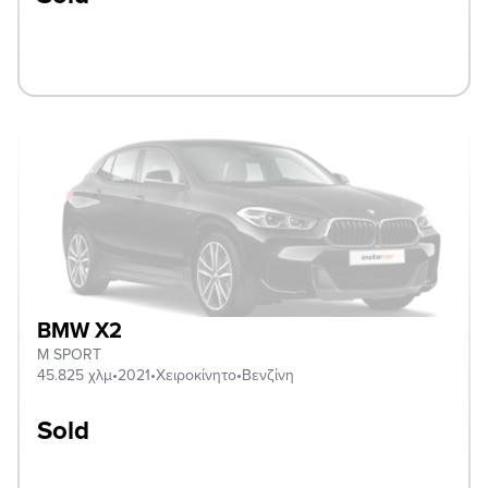
BMW X2
M SPORT
45.825 χλμ
•
2021
•
Χειροκίνητο
•
Βενζίνη
Sold