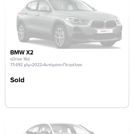
BMW X2
sDrive 16d
73.692 χλμ
•
2022
•
Αυτόματο
•
Πετρέλαιο
Sold