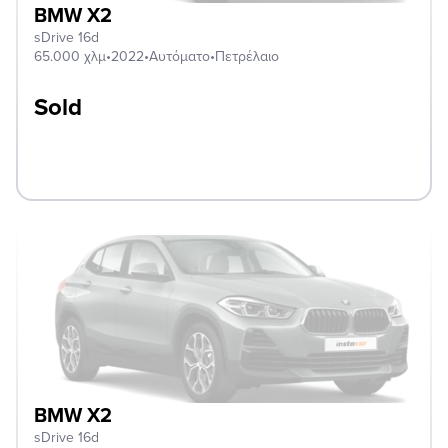
BMW X2
sDrive 16d
65.000 χλμ
•
2022
•
Αυτόματο
•
Πετρέλαιο
Sold
BMW X2
sDrive 16d