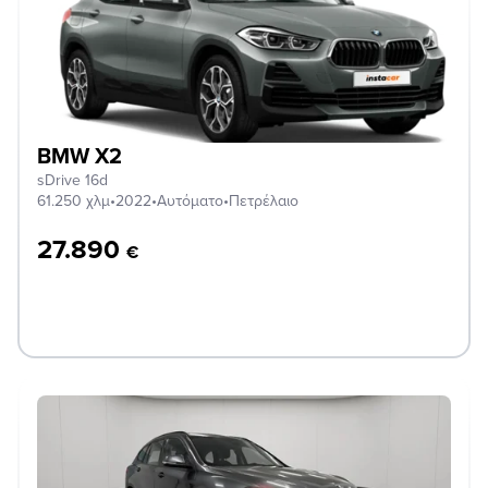
BMW X2
sDrive 16d
61.250 χλμ
•
2022
•
Αυτόματο
•
Πετρέλαιο
27.890
€