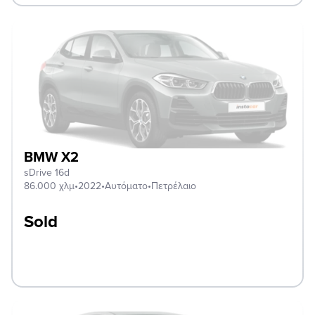
BMW X2
sDrive 16d
86.000 χλμ
•
2022
•
Αυτόματο
•
Πετρέλαιο
Sold