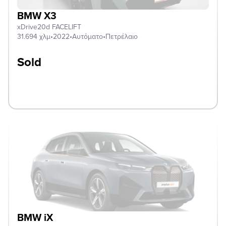
BMW X3
xDrive20d FACELIFT
31.694 χλμ
•
2022
•
Αυτόματο
•
Πετρέλαιο
Sold
BMW iX