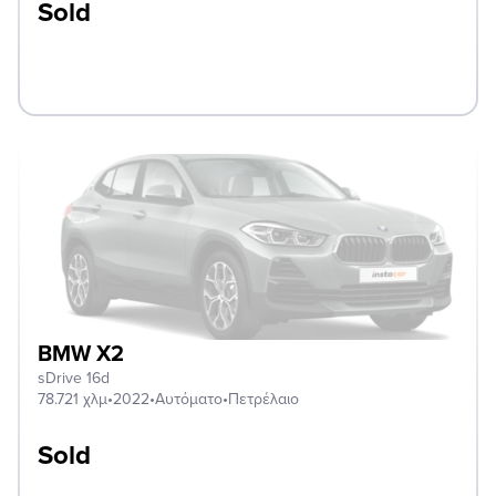
Sold
BMW X2
sDrive 16d
78.721 χλμ
•
2022
•
Αυτόματο
•
Πετρέλαιο
Sold