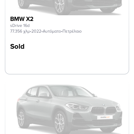
BMW X2
sDrive 16d
77.356 χλμ
•
2022
•
Αυτόματο
•
Πετρέλαιο
Sold