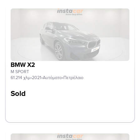
BMW X2
M SPORT
61.214 χλμ
•
2021
•
Αυτόματο
•
Πετρέλαιο
Sold