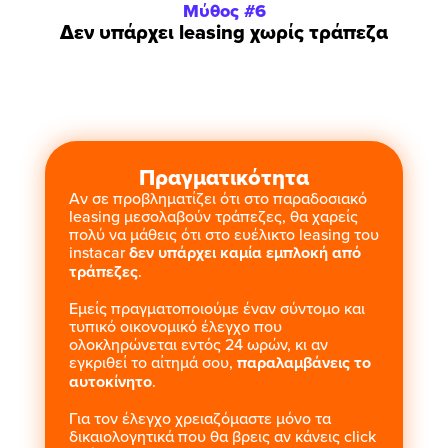
Μύθος #6
Δεν υπάρχει leasing χωρίς τράπεζα
Πραγματικότητα
Αν σε προβληματίζει ότι στο παραδοσιακό
leasing μεσολαβούν τράπεζες, θα χαρείς
πολύ να μάθεις ότι στο ευέλικτο leasing του
instacar
δεν υπάρχει καμία εμπλοκή από
τράπεζες
.
Εμείς πραγματοποιούμε έναν σύντομο και
τυπικό οικονομικό έλεγχο που
ολοκληρώνεται εντός 24 ωρών, κι αν
εγκριθεί το αίτημά σου,
παραλαμβάνεις το
αυτοκίνητο
.
Για τον έλεγχο χρειαζόμαστε μόνο τα
δικαιολογητικά που θα βρεις αν κάνεις click