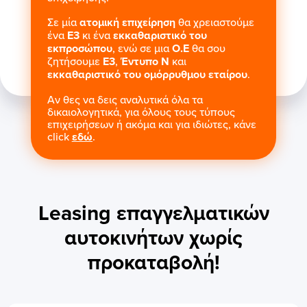
Σε μία
ατομική επιχείρηση
θα χρειαστούμε
ένα
Ε3
κι ένα
εκκαθαριστικό του
εκπροσώπου
, ενώ σε μια
Ο.Ε
θα σου
ζητήσουμε
Ε3
,
Έντυπο Ν
και
εκκαθαριστικό του ομόρρυθμου εταίρου
.
Αν θες να δεις αναλυτικά όλα τα
δικαιολογητικά, για όλους τους τύπους
επιχειρήσεων ή ακόμα και για ιδιώτες, κάνε
click
εδώ
.
Leasing επαγγελματικών
αυτοκινήτων χωρίς
προκαταβολή!