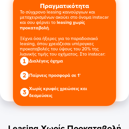
Πραγματικότητα
Το σύγχρονο leasing καινούργιων και
μεταχειρισμένων ακούει στο όνομα instacar
και σου φέρνει το
leasing χωρίς
προκαταβολή
.
Ξέχνα όσα ήξερες για το παραδοσιακό
leasing, όπου χρειάζεσαι υπέρογκες
προκαταβολές του ύψους του 20% της
λιανικής τιμής του οχήματος. Στο instacar:
Διαλέγεις όχημα
Παίρνεις προσφορά σε 1'
Χωρίς κρυφές χρεώσεις και
δεσμεύσεις
Leasing Χωρίς Προκαταβολή