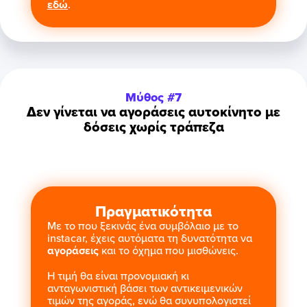
εδώ
.
Μύθος #7
Δεν γίνεται να αγοράσεις αυτοκίνητο με
δόσεις χωρίς τράπεζα
Πραγματικότητα
Με το που ξεκινάς ένα συμβόλαιο με το
instacar, έχεις αυτόματα τη δυνατότητα να
αγοράσεις
και το όχημα που μισθώνεις.
Η τιμή θα είναι προνομιακή κι
ανταγωνιστική βάσει των αντικειμενικών
τιμών της αγοράς, ενώ θα συνυπολογιστεί