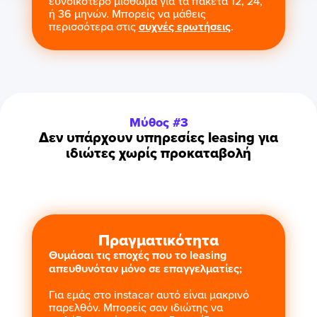
ευνοϊκότερο μίσθωμα για τα πακέτα 12, 24,
ή 36 μηνών. Μπορείς να μάθεις
περισσότερα στις
συχνές ερωτήσεις
.
Μύθος #3
Δεν υπάρχουν υπηρεσίες leasing για
ιδιώτες χωρίς προκαταβολή
Πραγματικότητα
Θυμάσαι τις εποχές που το leasing
απευθυνόταν μόνο σε επαγγελματίες;
Για εμάς στο instacar αυτό είναι μακρινό
παρελθόν. Μπορείς σαν ιδιώτης να