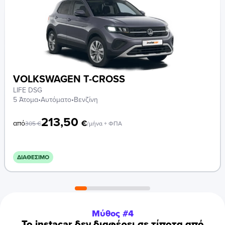
VOLKSWAGEN T-CROSS
LIFE DSG
5 Άτομα
•
Αυτόματο
•
Βενζίνη
213,50
€
από
305
€
/μήνα + ΦΠΑ
ΔΙΑΘΈΣΙΜΟ
Μύθος #4
Το instacar δεν διαφέρει σε τίποτα από