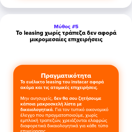
Μύθος #5
Το leasing χωρίς τράπεζα δεν αφορά
μικρομεσαίες επιχειρήσεις
Πραγματικότητα
Το ευέλικτο leasing του instacar αφορά
ακόμα και τις ατομικές επιχειρήσεις
.
Μην ανησυχείς,
δεν θα σου ζητήσουμε
κάποια μακροσκελή λίστα με
δικαιολογητικά
. Για τον τυπικό οικονομικό
έλεγχο που πραγματοποιούμε, χωρίς
εμπλοκή τραπεζών, χρειάζονται ελαφρώς
διαφορετικά δικαιολογητικά για κάθε τύπο
επιχείρησης.