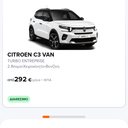
CITROEN C3 VAN
TURBO ENTREPRISE
2 Άτομα
•
Χειροκίνητο
•
Βενζίνη
292
€
από
/μήνα + ΦΠΑ
ΔΙΑΘΈΣΙΜΟ