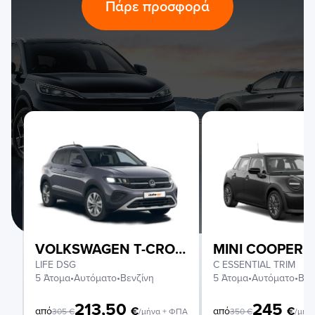
Πάρε προσφορά
VOLKSWAGEN T-CROSS
MINI COOPER
LIFE DSG
C ESSENTIAL TRIM
5 Άτομα
•
Αυτόματο
•
Βενζίνη
5 Άτομα
•
Αυτόματο
•
Βεν
213,50
245
€
€
από
από
305
€
/μήνα + ΦΠΑ
350
€
/μήν