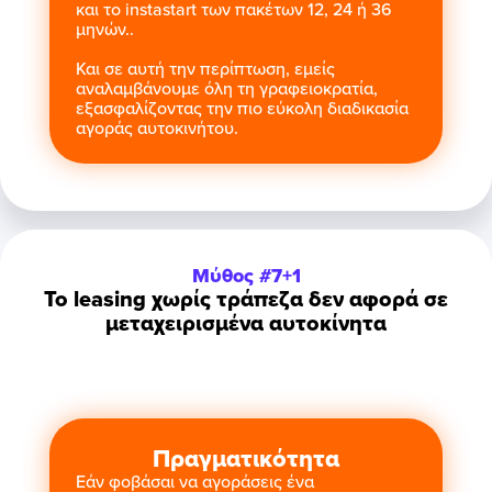
και το instastart των πακέτων 12, 24 ή 36
μηνών..
Και σε αυτή την περίπτωση, εμείς
αναλαμβάνουμε όλη τη γραφειοκρατία,
εξασφαλίζοντας την πιο εύκολη διαδικασία
αγοράς αυτοκινήτου.
Μύθος #7+1
Το leasing χωρίς τράπεζα δεν αφορά σε
μεταχειρισμένα αυτοκίνητα
Πραγματικότητα
Εάν φοβάσαι να αγοράσεις ένα