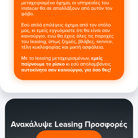
μεταχειρισμένο όχημα, οι υπηρεσίες του
instacar θα σε απαλλάξουν από αυτόν τον
φόβο.
Εσύ απλά επιλέγεις όχημα από τον στόλο
μας, κι εμείς εγγυόμαστε ότι θα είναι σαν
καινούργιο, ενώ θα έχεις όλες τις παροχές
του leasing, όπως ζημιές, βλάβες, service,
τέλη κυκλοφορίας και μικτή ασφάλεια.
Με το leasing μεταχειρισμένων,
εμείς
παίρνουμε το ρίσκο
κι εσύ απολαμβάνεις
αυτοκίνητο σαν καινούργιο, για όσο θες!
Ανακάλυψε Leasing Προσφορές