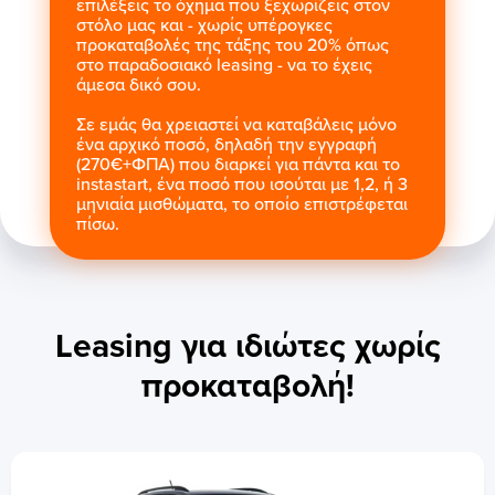
επιλέξεις το όχημα που ξεχωρίζεις στον
στόλο μας και - χωρίς υπέρογκες
προκαταβολές της τάξης του 20% όπως
στο παραδοσιακό leasing - να το έχεις
άμεσα δικό σου.
Σε εμάς θα χρειαστεί να καταβάλεις μόνο
ένα αρχικό ποσό, δηλαδή την εγγραφή
(270€+ΦΠΑ) που διαρκεί για πάντα και το
instastart, ένα ποσό που ισούται με 1,2, ή 3
μηνιαία μισθώματα, το οποίο επιστρέφεται
πίσω.
Leasing για ιδιώτες χωρίς
προκαταβολή!