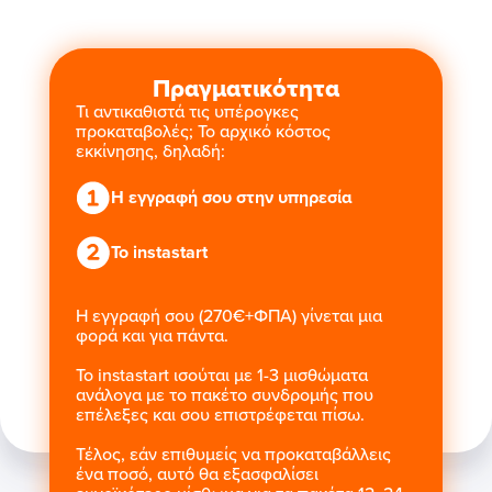
Πραγματικότητα
Τι αντικαθιστά τις υπέρογκες
προκαταβολές; Το αρχικό κόστος
εκκίνησης, δηλαδή:
Η εγγραφή σου στην υπηρεσία
Το instastart
Η εγγραφή σου (270€+ΦΠΑ) γίνεται μια
φορά και για πάντα.
Το instastart ισούται με 1-3 μισθώματα
ανάλογα με το πακέτο συνδρομής που
επέλεξες και σου επιστρέφεται πίσω.
Τέλος, εάν επιθυμείς να προκαταβάλλεις
ένα ποσό, αυτό θα εξασφαλίσει