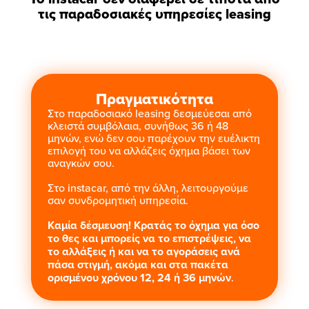
τις παραδοσιακές υπηρεσίες leasing
Πραγματικότητα
Στο παραδοσιακό leasing δεσμεύεσαι από
κλειστά συμβόλαια, συνήθως 36 ή 48
μηνών, ενώ δεν σου παρέχουν την ευέλικτη
επιλογή του να αλλάζεις όχημα βάσει των
αναγκών σου.
Στο instacar, από την άλλη, λειτουργούμε
σαν συνδρομητική υπηρεσία.
Καμία δέσμευση! Κρατάς το όχημα για όσο
το θες και μπορείς να το επιστρέψεις, να
το αλλάξεις ή και να το αγοράσεις ανά
πάσα στιγμή, ακόμα και στα πακέτα
ορισμένου χρόνου 12, 24 ή 36 μηνών
.