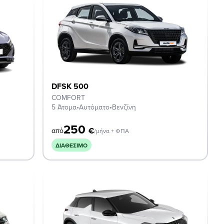
DFSK 500
COMFORT
5 Άτομα
•
Αυτόματο
•
Βενζίνη
250
€
από
/μήνα + ΦΠΑ
ΔΙΑΘΈΣΙΜΟ