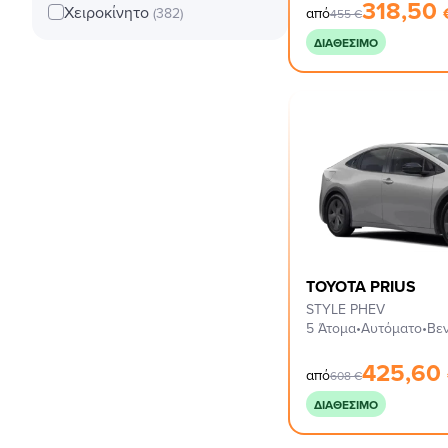
318,50
Χειροκίνητο
(382)
από
455
€
ΔΙΑΘΈΣΙΜΟ
TOYOTA PRIUS
STYLE PHEV
5 Άτομα
•
Αυτόματο
•
Βεν
425,60
από
608
€
ΔΙΑΘΈΣΙΜΟ