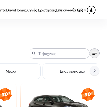
τητα
DriveHome
Συχνές Ερωτήσεις
Επικοινωνία
Μικρά
Επαγγελματικά