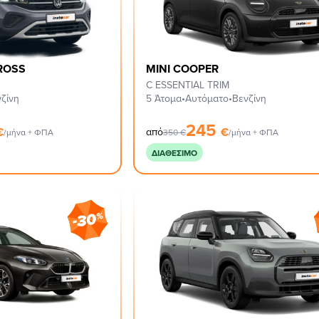
ROSS
MINI COOPER
C ESSENTIAL TRIM
ζίνη
5 Άτομα
•
Αυτόματο
•
Βενζίνη
245
€
€
από
/μήνα + ΦΠΑ
350
€
/μήνα + ΦΠΑ
ΔΙΑΘΈΣΙΜΟ