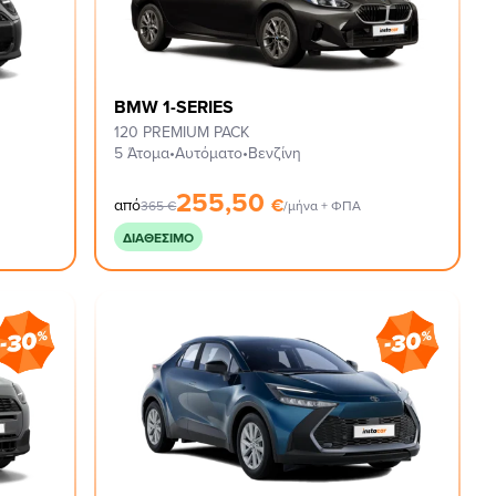
BMW 1-SERIES
120 PREMIUM PACK
5 Άτομα
•
Αυτόματο
•
Βενζίνη
255,50
€
από
365
€
/μήνα + ΦΠΑ
ΔΙΑΘΈΣΙΜΟ