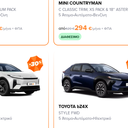
MINI COUNTRYMAN
IUM PACK
ζίνη
5 Άτομα
•
Αυτόματο
•
Βενζίνη
294
€
€
από
/μήνα + ΦΠΑ
420
€
/μήνα + ΦΠΑ
ΔΙΑΘΈΣΙΜΟ
TOYOTA bZ4X
STYLE FWD
εκτρικό
5 Άτομα
•
Αυτόματο
•
Ηλεκτρικό