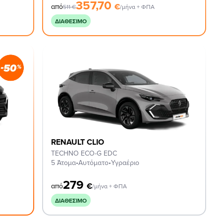
357,70
€
από
511
€
/μήνα + ΦΠΑ
ΔΙΑΘΈΣΙΜΟ
RENAULT CLIO
TECHNO ECO-G EDC
5 Άτομα
•
Αυτόματο
•
Υγραέριο
279
€
από
/μήνα + ΦΠΑ
ΔΙΑΘΈΣΙΜΟ