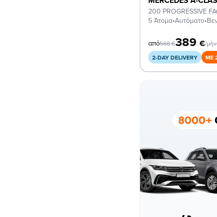
MERCEDES A-CLA
200 PROGRESSIVE FA
5 Άτομα
•
Αυτόματο
•
Βεν
389
€
από
568
€
/μή
2-DAY DELIVERY
ΜΕ 