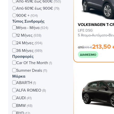
Από 451€ έως 600€
(150)
Από 601€ έως 900€
(79)
900€ +
(104)
Τύπος Συνδρομής
VOLKSWAGEN T-C
Μήνα - Μήνα
(924)
LIFE DSG
12 Μήνες
5 Άτομα
•
Αυτόματο
•
Βεν
(938)
24 Μήνες
(994)
213,50
από
305
€
36 Μήνες
(989)
ΔΙΑΘΈΣΙΜΟ
Προσφορές
Car Of The Month
(1)
Summer Deals
(11)
Μάρκα
ABARTH
(1)
ALFA ROMEO
(8)
AUDI
(41)
BMW
(48)
BYD
(12)