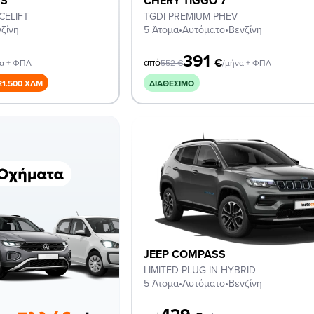
SS
CHERY TIGGO 7
CELIFT
TGDI PREMIUM PHEV
ζίνη
5 Άτομα
•
Αυτόματο
•
Βενζίνη
391
€
από
να + ΦΠΑ
552
€
/μήνα + ΦΠΑ
21.500 ΧΛΜ
ΔΙΑΘΈΣΙΜΟ
JEEP COMPASS
LIMITED PLUG IN HYBRID
5 Άτομα
•
Αυτόματο
•
Βενζίνη