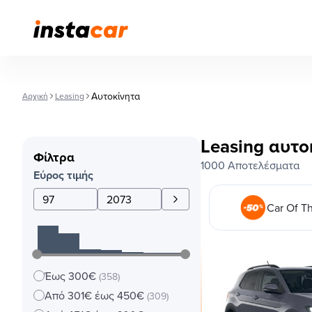
Αυτοκίνητα
Αρχική
Leasing
Leasing αυτο
Φίλτρα
1000 Αποτελέσματα
Εύρος τιμής
Car Of T
Έως 300€
(358)
Από 301€ έως 450€
(309)