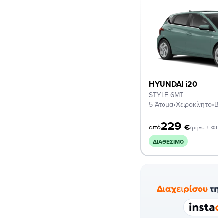
HYUNDAI i20
STYLE 6MT
5 Άτομα
•
Χειροκίνητο
•
Β
229
€
από
/μήνα + Φ
ΔΙΑΘΈΣΙΜΟ