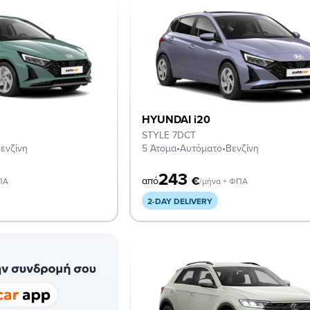
HYUNDAI i20
STYLE 7DCT
ενζίνη
5 Άτομα
•
Αυτόματο
•
Βενζίνη
243
€
από
ΠΑ
/μήνα + ΦΠΑ
2-DAY DELIVERY