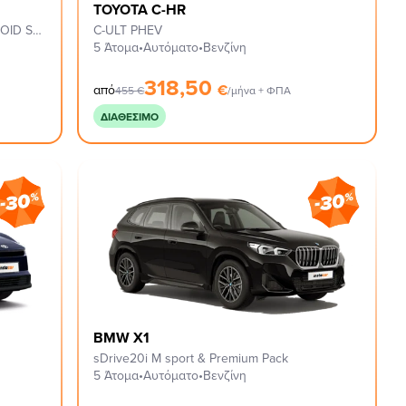
TOYOTA C-HR
C CLASSIC TRIM, XS PACK & 18'' ASTEROID SPOKE BLACK
C-ULT PHEV
5 Άτομα
•
Αυτόματο
•
Βενζίνη
318,50
€
από
455
€
/μήνα + ΦΠΑ
ΔΙΑΘΈΣΙΜΟ
BMW X1
sDrive20i M sport & Premium Pack
5 Άτομα
•
Αυτόματο
•
Βενζίνη