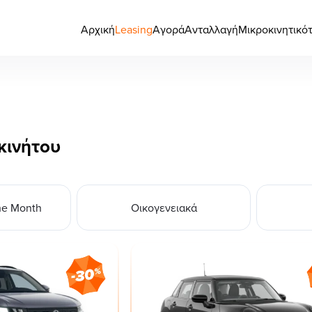
Αρχική
Leasing
Αγορά
Ανταλλαγή
Μικροκινητικό
κινήτου
he Month
Οικογενειακά