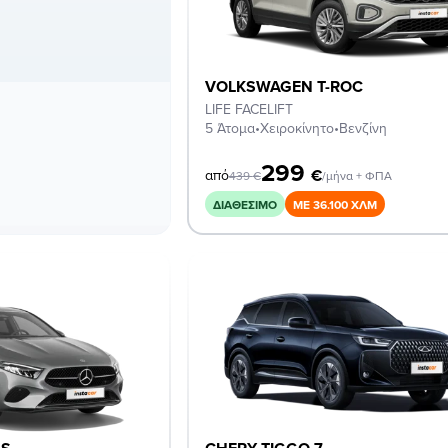
VOLKSWAGEN T-ROC
LIFE FACELIFT
5 Άτομα
•
Χειροκίνητο
•
Βενζίνη
299
€
από
439
€
/μήνα + ΦΠΑ
ΔΙΑΘΈΣΙΜΟ
ΜΕ 36.100 ΧΛΜ