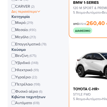
BMW 1-SERIES
CARVER
(2)
120 M SPORT & PREM
Δες περισσότερα
5 Άτομα
•
Αυτόματο
•
Βεν
Κατηγορία
260,40
Μικρά
(219)
από
372
€
Μεσαία
(490)
ΔΙΑΘΈΣΙΜΟ
Μεγάλα
(213)
Επαγγελματικά
(78)
Καύσιμο
Βενζίνη
(675)
Υβριδικό
(348)
Ηλεκτρικό
(99)
Υγραέριο
(22)
Πετρέλαιο
(198)
TOYOTA C-HR+
Φυσικό αέριο
(6)
STYLE FWD
Κιβώτιο ταχυτήτων
5 Άτομα
•
Αυτόματο
•
Ηλ
Αυτόματο
(618)