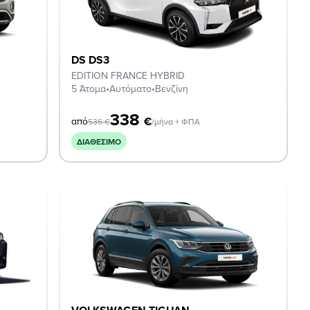
DS DS3
EDITION FRANCE HYBRID
5 Άτομα
•
Αυτόματο
•
Βενζίνη
338
€
από
536
€
/μήνα + ΦΠΑ
ΔΙΑΘΈΣΙΜΟ