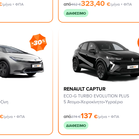
323,40
€
€
από
/μήνα + ΦΠΑ
462
€
/μήνα + ΦΠΑ
ΔΙΑΘΈΣΙΜΟ
RENAULT CAPTUR
ECO-G TURBO EVOLUTION PLUS
ζίνη
5 Άτομα
•
Χειροκίνητο
•
Υγραέριο
137
€
€
από
/μήνα + ΦΠΑ
274
€
/μήνα + ΦΠΑ
ΔΙΑΘΈΣΙΜΟ