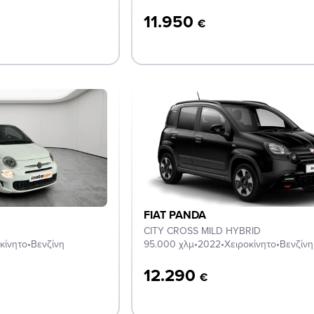
11.950
€
FIAT PANDA
CITY CROSS MILD HYBRID
κίνητο
•
Βενζίνη
95.000 χλμ
•
2022
•
Χειροκίνητο
•
Βενζίνη
12.290
€