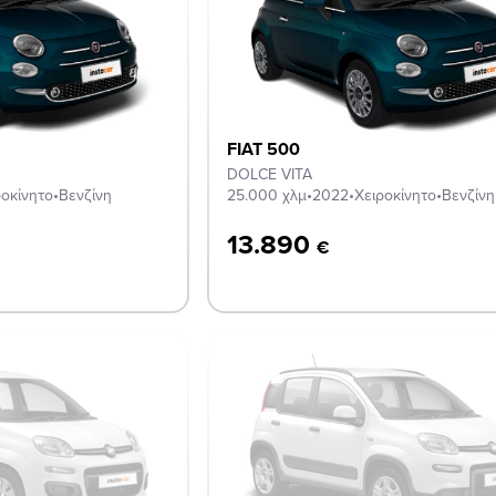
FIAT 500
DOLCE VITA
ροκίνητο
•
Βενζίνη
25.000 χλμ
•
2022
•
Χειροκίνητο
•
Βενζίνη
13.890
€