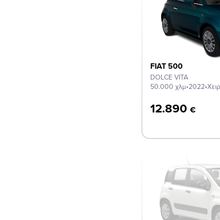
FIAT 500
DOLCE VITA
50.000 χλμ
•
2022
•
Χει
12.890
€