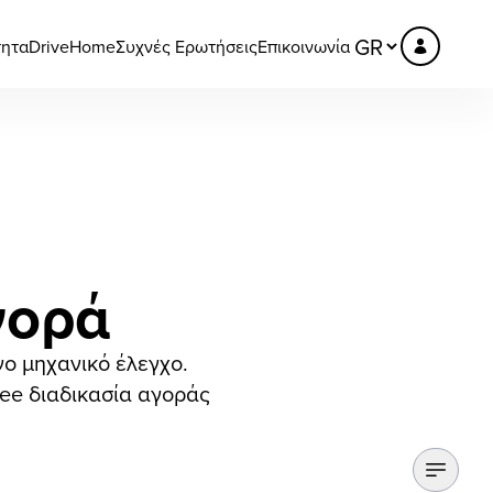
τητα
DriveHome
Συχνές Ερωτήσεις
Επικοινωνία
γορά
νο μηχανικό έλεγχο.
ree διαδικασία αγοράς