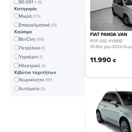
90.001 +
(9)
Κατηγορία
Μικρά
(175)
Επαγγελματικά
(19)
Καύσιμο
FIAT PANDA VAN
Βενζίνη
(189)
POP GSE HYBRID
55.662 χλμ
•
2022
•
Χειρ
Πετρέλαιο
(1)
Υγραέριο
(1)
11.990
€
Ηλεκτρικό
(3)
Κιβώτιο ταχυτήτων
Χειροκίνητο
(191)
Αυτόματο
(3)