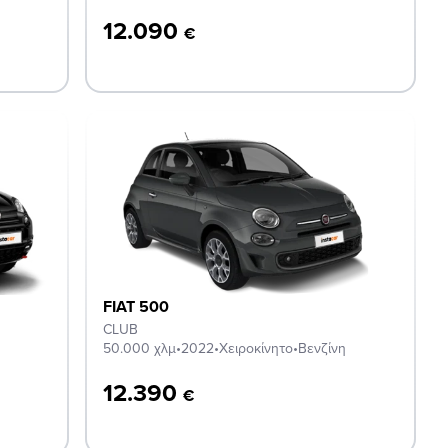
12.090
€
FIAT 500
CLUB
50.000 χλμ
•
2022
•
Χειροκίνητο
•
Βενζίνη
12.390
€