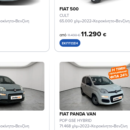
FIAT 500
CULT
ροκίνητο
•
Βενζίνη
65.000 χλμ
•
2022
•
Χειροκίνητο
•
Βενζίνη
11.290
€
από
11.490 €
ΈΚΠΤΩΣΗ
FIAT PANDA VAN
POP GSE HYBRID
ροκίνητο
•
Βενζίνη
71.468 χλμ
•
2022
•
Χειροκίνητο
•
Βενζίνη