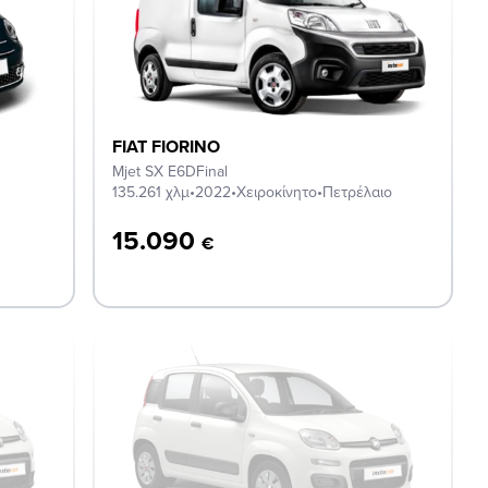
FIAT FIORINO
Mjet SX E6DFinal
135.261 χλμ
•
2022
•
Χειροκίνητο
•
Πετρέλαιο
15.090
€