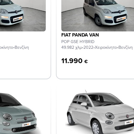
FIAT PANDA VAN
POP GSE HYBRID
οκίνητο
•
Βενζίνη
49.982 χλμ
•
2022
•
Χειροκίνητο
•
Βενζίνη
11.990
€