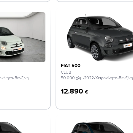
FIAT 500
CLUB
οκίνητο
•
Βενζίνη
50.000 χλμ
•
2022
•
Χειροκίνητο
•
Βενζίνη
12.890
€