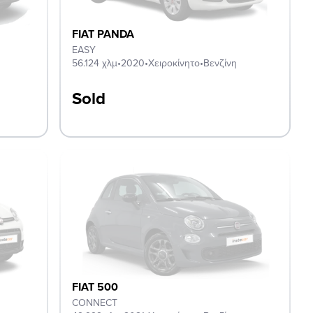
FIAT PANDA
EASY
56.124 χλμ
•
2020
•
Χειροκίνητο
•
Βενζίνη
Sold
FIAT 500
CONNECT