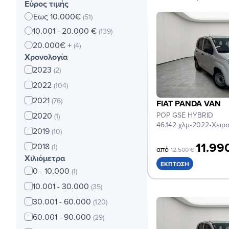
Εύρος τιμής
Έως 10.000€
(51)
10.001 - 20.000 €
(139)
20.000€ +
(4)
Χρονολογία
2023
(2)
2022
(104)
2021
(76)
FIAT PANDA VAN
2020
POP GSE HYBRID
(1)
46.142 χλμ
•
2022
•
Χειρο
2019
(10)
11.99
2018
(1)
από
12.500 €
Χιλιόμετρα
ΈΚΠΤΩΣΗ
0 - 10.000
(1)
10.001 - 30.000
(35)
30.001 - 60.000
(120)
60.001 - 90.000
(29)