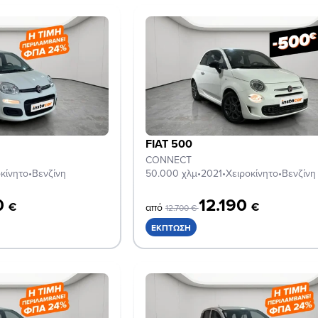
FIAT 500
CONNECT
κίνητο
•
Βενζίνη
50.000 χλμ
•
2021
•
Χειροκίνητο
•
Βενζίνη
0
12.190
€
€
από
12.700 €
ΈΚΠΤΩΣΗ