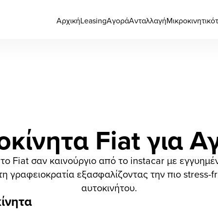
Αρχική
Leasing
Αγορά
Ανταλλαγή
Μικροκινητικό
οκίνητα Fiat για Α
ο Fiat σαν καινούργιο από το instacar με εγγυημέ
 γραφειοκρατία εξασφαλίζοντας την πιο stress-f
αυτοκινήτου.
ίνητα