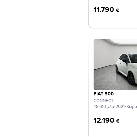
11.790
€
FIAT 500
CONNECT
48.610 χλμ
•
2021
•
Χειρο
12.190
€