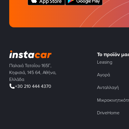
Το προϊόν μα
Leasing
Παλαιά Τατοΐου 165Γ,
Κηφισιά, 145 64, Αθήνα,
Αγορά
Ελλάδα
+30 210 444 4370
Ανταλλαγή
Μικροκινητικότ
DriveHome