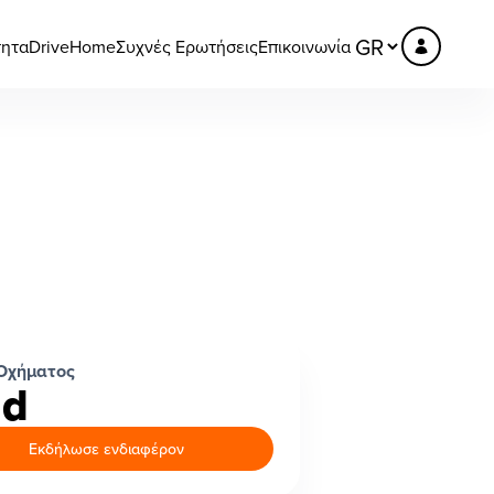
τητα
DriveHome
Συχνές Ερωτήσεις
Επικοινωνία
Οχήματος
ld
Εκδήλωσε ενδιαφέρον