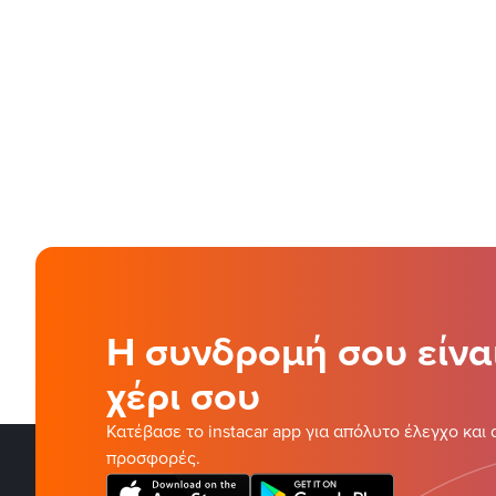
Η συνδρομή σου είνα
χέρι σου
Κατέβασε το instacar app για απόλυτο έλεγχο και 
προσφορές.