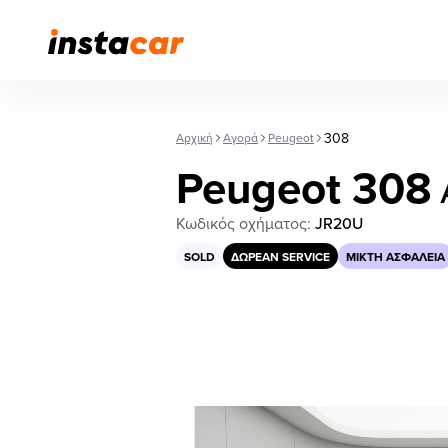
308
Αρχική
Αγορά
Peugeot
Peugeot 308
Κωδικός οχήματος:
JR20U
SOLD
ΔΩΡΕΆΝ SERVICE
ΜΙΚΤΉ ΑΣΦΆΛΕΙΑ