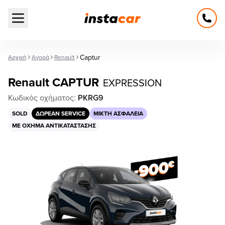
Open main menu
Captur
Αρχική
Αγορά
Renault
Renault CAPTUR
EXPRESSION
Κωδικός οχήματος:
PKRG9
SOLD
ΔΩΡΕΆΝ SERVICE
ΜΙΚΤΉ ΑΣΦΆΛΕΙΑ
ΜΕ ΌΧΗΜΑ ΑΝΤΙΚΑΤΆΣΤΑΣΗΣ