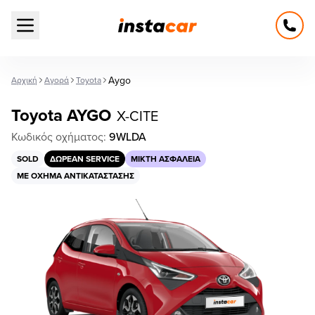
Open main menu
Aygo
Αρχική
Αγορά
Toyota
Toyota AYGO
X-CITE
Κωδικός οχήματος:
9WLDA
SOLD
ΔΩΡΕΆΝ SERVICE
ΜΙΚΤΉ ΑΣΦΆΛΕΙΑ
ΜΕ ΌΧΗΜΑ ΑΝΤΙΚΑΤΆΣΤΑΣΗΣ