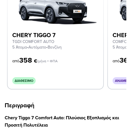
CHERY TIGGO 7
CHERY
TGDI COMFORT AUTO
COMFORT
5 Άτομα
•
Αυτόματο
•
Βενζίνη
5 Άτομα
•
Α
358
36
€
από
από
/μήνα + ΦΠΑ
ΔΙΑΘΈΣΙΜΟ
ΑΝΑΜΈΝΕ
Περιγραφή
Chery Tiggo 7 Comfort Auto: Πλούσιος Εξοπλισμός και
Προσιτή Πολυτέλεια