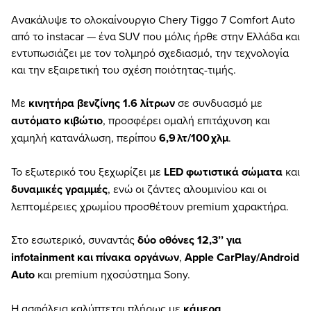
Ανακάλυψε το ολοκαίνουργιο Chery Tiggo 7 Comfort Auto
από το instacar — ένα SUV που μόλις ήρθε στην Ελλάδα και
εντυπωσιάζει με τον τολμηρό σχεδιασμό, την τεχνολογία
και την εξαιρετική του σχέση ποιότητας-τιμής.
Με
κινητήρα βενζίνης 1.6 λίτρων
σε συνδυασμό με
αυτόματο κιβώτιο
, προσφέρει ομαλή επιτάχυνση και
χαμηλή κατανάλωση, περίπου
6,9 λτ/100 χλμ
.
Το εξωτερικό του ξεχωρίζει με
LED φωτιστικά σώματα
και
δυναμικές γραμμές
, ενώ οι ζάντες αλουμινίου και οι
λεπτομέρειες χρωμίου προσθέτουν premium χαρακτήρα.
Στο εσωτερικό, συναντάς
δύο οθόνες 12,3’’ για
infotainment και πίνακα οργάνων
,
Apple CarPlay/Android
Auto
και premium ηχοσύστημα Sony.
Η ασφάλεια καλύπτεται πλήρως με
κάμερα