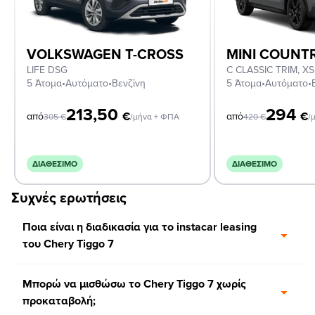
VOLKSWAGEN T-CROSS
MINI COUN
LIFE DSG
5 Άτομα
•
Αυτόματο
•
Βενζίνη
5 Άτομα
•
Αυτόματο
•
213,50
294
€
€
από
από
305
€
/μήνα + ΦΠΑ
420
€
/
ΔΙΑΘΈΣΙΜΟ
ΔΙΑΘΈΣΙΜΟ
Συχνές ερωτήσεις
Ποια είναι η διαδικασία για το instacar leasing
του Chery Tiggo 7
Μπορώ να μισθώσω το Chery Tiggo 7 χωρίς
προκαταβολή;