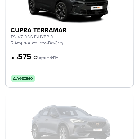
CUPRA TERRAMAR
TSI VZ DSG E-HYBRID
5 Άτομα
•
Αυτόματο
•
Βενζίνη
575
€
από
/μήνα + ΦΠΑ
ΔΙΑΘΈΣΙΜΟ