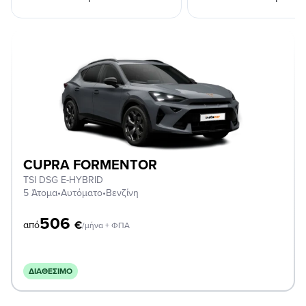
CUPRA FORMENTOR
TSI DSG E-HYBRID
5 Άτομα
•
Αυτόματο
•
Βενζίνη
506
€
από
/μήνα + ΦΠΑ
ΔΙΑΘΈΣΙΜΟ