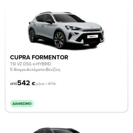
CUPRA FORMENTOR
TSI VZ DSG e-HYBRID
5 Άτομα
•
Αυτόματο
•
Βενζίνη
542
€
από
/μήνα + ΦΠΑ
ΔΙΑΘΈΣΙΜΟ