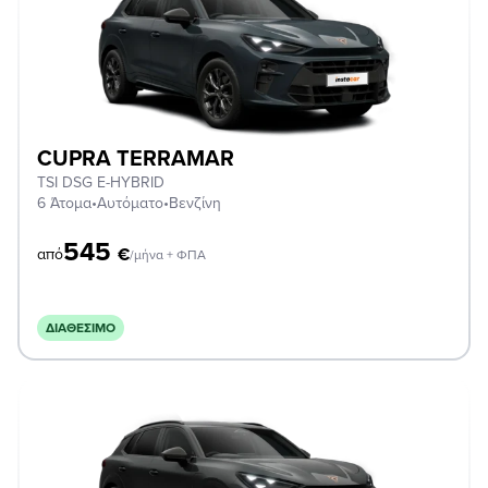
CUPRA TERRAMAR
TSI DSG E-HYBRID
6 Άτομα
•
Αυτόματο
•
Βενζίνη
545
€
από
/μήνα + ΦΠΑ
ΔΙΑΘΈΣΙΜΟ