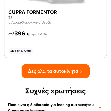
CUPRA FORMENTOR
TSi
5 Άτομα
•
Χειροκίνητο
•
Βενζίνη
396
€
από
/μήνα + ΦΠΑ
ΣΕ ΣΥΝΔΡΟΜΉ
Δες όλα τα αυτοκίνητα
Συχνές ερωτήσεις
Ποια είναι η διαδικασία για leasing αυτοκινήτου
Cupra με το instacar;