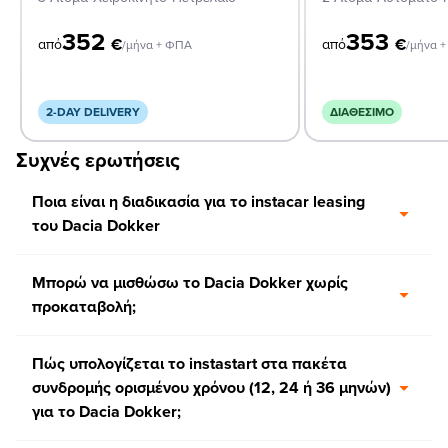
352
353
€
€
από
από
/μήνα + ΦΠΑ
/μήνα 
2-DAY DELIVERY
ΔΙΑΘΈΣΙΜΟ
Συχνές ερωτήσεις
Ποια είναι η διαδικασία για το instacar leasing
του Dacia Dokker
Μπορώ να μισθώσω το Dacia Dokker χωρίς
προκαταβολή;
Πώς υπολογίζεται το instastart στα πακέτα
συνδρομής ορισμένου χρόνου (12, 24 ή 36 μηνών)
για το Dacia Dokker;