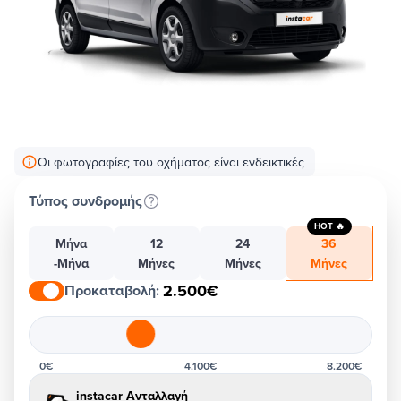
Οι φωτογραφίες του οχήματος είναι ενδεικτικές
Τύπος συνδρομής
HOT 🔥
Μήνα
12
24
36
-Μήνα
Μήνες
Μήνες
Μήνες
2.500€
Προκαταβολή
:
0€
4.100€
8.200€
instacar Ανταλλαγή