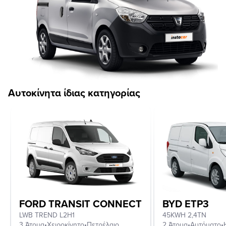
Αυτοκίνητα ίδιας κατηγορίας
FORD TRANSIT CONNECT
BYD ETP3
LWB TREND L2H1
45KWH 2,4TN
3 Άτομα
•
Χειροκίνητο
•
Πετρέλαιο
2 Άτομα
•
Αυτόματο
•