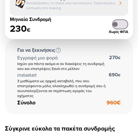
Ανταλλάσσεις το παλιό σου αυτοκίνητο. Ξεκλειδώνεις
έκπτωση στο leasing
Μηνιαία Συνδρομή
230
€
Χωρίς ΦΠΑ
Για να ξεκινήσεις
270
Εγγραφή μια φορά
€
Ισχύει για πάντα ακόμα κι αν διακόψεις τη συνδρομή
σου και επιστρέψεις ξανά στο μέλλον
690
instastart
€
3 μισθώματα ως αρχική καταβολή, που σου
επιστρέφονται μόλις ολοκληρωθεί η συνδρομή σου ή
συνυπολογίζονται σε περίπτωση αγοράς του
οχήματος
Σύνολο
960
€
Σύγκρινε εύκολα τα πακέτα συνδρομής