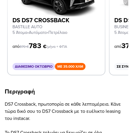
DS DS7 CROSSBACK
DS DS
BASTILLE AUTO
BUSINES
5 Άτομα
•
Αυτόματο
•
Πετρέλαιο
5 Άτομα
•
Α
783
37
€
από
από
870
€
/μήνα + ΦΠΑ
ΔΙΑΘΈΣΙΜΟ ΟΚΤΏΒΡΙΟ
ΜΕ 35.000 ΧΛΜ
ΣΕ ΣΥΝΔ
Περιγραφή
DS7 Crossback, πρωτοπορία σε κάθε λεπτομέρεια. Κάνε
τώρα δικό σου το DS7 Crossback με το ευέλικτο leasing
του instacar.
Το DS7 Crossback τολμάει να ξεχωρίζει σε όλα.