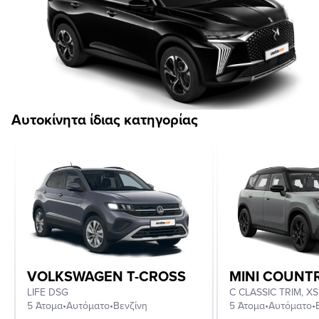
Αυτοκίνητα ίδιας κατηγορίας
VOLKSWAGEN T-CROSS
MINI COUN
LIFE DSG
5 Άτομα
•
Αυτόματο
•
Βενζίνη
5 Άτομα
•
Αυτόματο
•