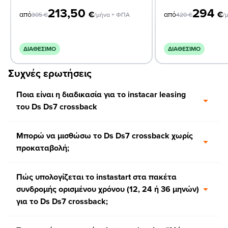
213,50
294
€
€
από
από
305
€
/μήνα + ΦΠΑ
420
€
/
ΔΙΑΘΈΣΙΜΟ
ΔΙΑΘΈΣΙΜΟ
Συχνές ερωτήσεις
Ποια είναι η διαδικασία για το instacar leasing
του Ds Ds7 crossback
Μπορώ να μισθώσω το Ds Ds7 crossback χωρίς
προκαταβολή;
Πώς υπολογίζεται το instastart στα πακέτα
συνδρομής ορισμένου χρόνου (12, 24 ή 36 μηνών)
για το Ds Ds7 crossback;