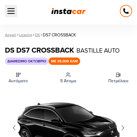
Open main menu
DS7 CROSSBACK
Αρχική
Leasing
DS
DS DS7 CROSSBACK
BASTILLE AUTO
ΔΙΑΘΈΣΙΜΟ ΟΚΤΏΒΡΙΟ
ΜΕ 35.000 ΧΛΜ
Αυτόματο
5 Άτομα
Πετρέλαιο