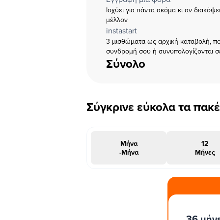
Ισχύει για πάντα ακόμα κι αν διακόψ
μέλλον
instastart
3 μισθώματα ως αρχική καταβολή, πο
συνδρομή σου ή συνυπολογίζονται σ
Σύνολο
Σύγκρινε εύκολα τα πακ
Μήνα
12
-Μήνα
Μήνες
#INSTAΠΡΟΣΦΟΡΑ
36 μήν
μήνες