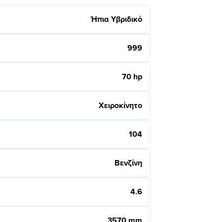
Ήπια Υβριδικό
999
70 hp
Χειροκίνητο
104
Βενζίνη
4.6
3570 mm