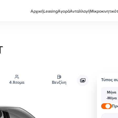
Αρχική
Leasing
Αγορά
Ανταλλαγή
Μικροκινητικό
T
Τύπος σ
4 Άτομα
Βενζίνη
Μήνα
-Μήνα
Πρ