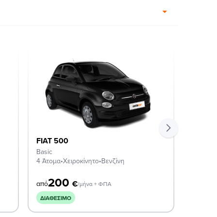
FIAT 500
FIAT 5
Basic
ICON M
4 Άτομα
•
Χειροκίνητο
•
Βενζίνη
4 Άτομα
200
2
€
από
από
/μήνα + ΦΠΑ
ΔΙΑΘΈΣΙΜΟ
ΔΙΑΘΈΣ