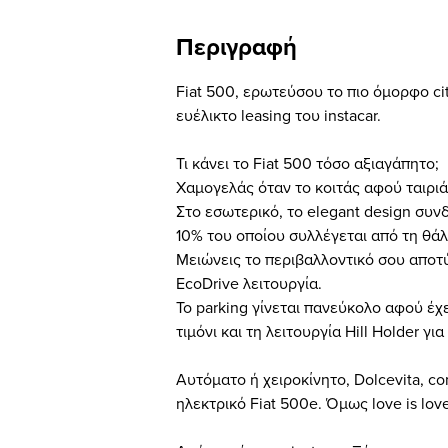
Περιγραφή
Fiat 500, ερωτεύσου το πιο όμορφο cit
ευέλικτο leasing του instacar.
Τι κάνει το Fiat 500 τόσο αξιαγάπητο;
Χαμογελάς όταν το κοιτάς αφού ταιριάζ
Στο εσωτερικό, το elegant design συ
10% του οποίου συλλέγεται από τη θά
Μειώνεις το περιβαλλοντικό σου αποτ
EcoDrive λειτουργία.
Το parking γίνεται πανεύκολο αφού έ
τιμόνι και τη λειτουργία Hill Holder γ
Αυτόματο ή χειροκίνητο, Dolcevita, co
ηλεκτρικό Fiat 500e. Όμως love is lov