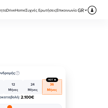
τητα
DriveHome
Συχνές Ερωτήσεις
Επικοινωνία
υνδρομής
HOT 🔥
12
24
36
Μήνες
Μήνες
Μήνες
2.100€
οκαταβολή
: