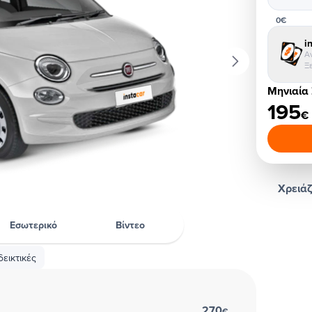
0€
i
Α
Ξ
Μηνιαία
195
€
Χρειάζ
Εσωτερικό
Βίντεο
εικτικές
270
€