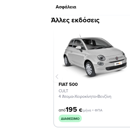
Ασφάλεια
Άλλες εκδόσεις
FIAT 500
CULT
4 Άτομα
•
Χειροκίνητο
•
Βενζίνη
195
€
από
/μήνα + ΦΠΑ
ΔΙΑΘΈΣΙΜΟ