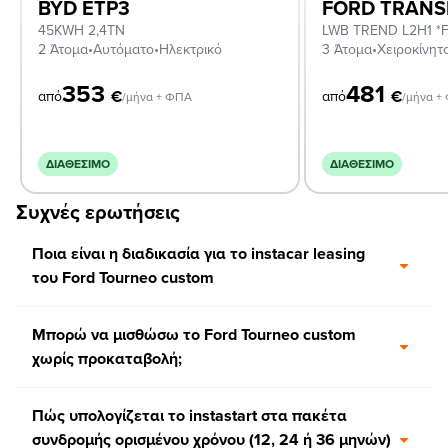
BYD ETP3
FORD TRANS
45KWH 2,4TN
2 Άτομα
•
Αυτόματο
•
Ηλεκτρικό
3 Άτομα
•
Χειροκίνητ
353
481
€
€
από
από
/μήνα + ΦΠΑ
/μήνα +
ΔΙΑΘΈΣΙΜΟ
ΔΙΑΘΈΣΙΜΟ
Συχνές ερωτήσεις
Ποια είναι η διαδικασία για το instacar leasing
του Ford Tourneo custom
Μπορώ να μισθώσω το Ford Tourneo custom
χωρίς προκαταβολή;
Πώς υπολογίζεται το instastart στα πακέτα
συνδρομής ορισμένου χρόνου (12, 24 ή 36 μηνών)