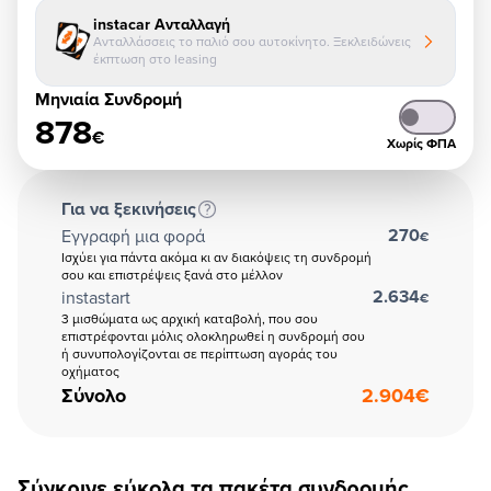
instacar Ανταλλαγή
Ανταλλάσσεις το παλιό σου αυτοκίνητο. Ξεκλειδώνεις
έκπτωση στο leasing
Μηνιαία Συνδρομή
878
€
Χωρίς ΦΠΑ
Για να ξεκινήσεις
270
Εγγραφή μια φορά
€
Ισχύει για πάντα ακόμα κι αν διακόψεις τη συνδρομή
σου και επιστρέψεις ξανά στο μέλλον
2.634
instastart
€
3 μισθώματα ως αρχική καταβολή, που σου
επιστρέφονται μόλις ολοκληρωθεί η συνδρομή σου
ή συνυπολογίζονται σε περίπτωση αγοράς του
οχήματος
Σύνολο
2.904
€
Σύγκρινε εύκολα τα πακέτα συνδρομής