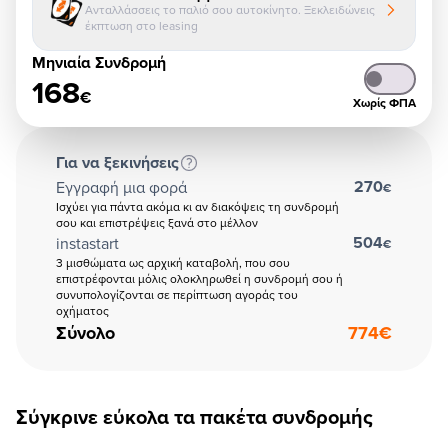
Ανταλλάσσεις το παλιό σου αυτοκίνητο. Ξεκλειδώνεις
έκπτωση στο leasing
Μηνιαία Συνδρομή
168
€
Χωρίς ΦΠΑ
Για να ξεκινήσεις
270
Εγγραφή μια φορά
€
Ισχύει για πάντα ακόμα κι αν διακόψεις τη συνδρομή
σου και επιστρέψεις ξανά στο μέλλον
504
instastart
€
3 μισθώματα ως αρχική καταβολή, που σου
επιστρέφονται μόλις ολοκληρωθεί η συνδρομή σου ή
συνυπολογίζονται σε περίπτωση αγοράς του
οχήματος
Σύνολο
774
€
Σύγκρινε εύκολα τα πακέτα συνδρομής