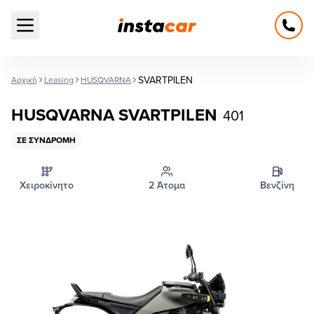
Open main menu
SVARTPILEN
Αρχική
Leasing
HUSQVARNA
HUSQVARNA SVARTPILEN
401
ΣΕ ΣΥΝΔΡΟΜΉ
Χειροκίνητο
2 Άτομα
Βενζίνη