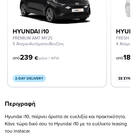
HYUNDAI i10
HYUND
PREMIUM AMT MY25
FRESH
5 Άτομα
•
Αυτόματο
•
Βενζίνη
4 Άτομα
•
Χ
239
18
€
από
από
/μήνα + ΦΠΑ
2-DAY DELIVERY
ΣΕ ΣΥΝΔ
Περιγραφή
Hyundai i10, παίρνει άριστα σε ευελιξία και πρακτικότητα.
Κάνε τώρα δικό σου το Hyundai i10 με το ευέλικτο leasing
του instacar.