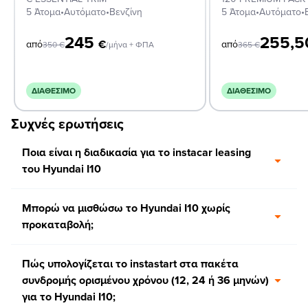
5 Άτομα
•
Αυτόματο
•
Βενζίνη
5 Άτομα
•
Αυτόματο
•
245
255,
€
από
από
350
€
/μήνα + ΦΠΑ
365
€
ΔΙΑΘΈΣΙΜΟ
ΔΙΑΘΈΣΙΜΟ
Συχνές ερωτήσεις
Ποια είναι η διαδικασία για το instacar leasing
του Hyundai I10
Μπορώ να μισθώσω το Hyundai I10 χωρίς
προκαταβολή;
Πώς υπολογίζεται το instastart στα πακέτα
συνδρομής ορισμένου χρόνου (12, 24 ή 36 μηνών)
για το Hyundai I10;