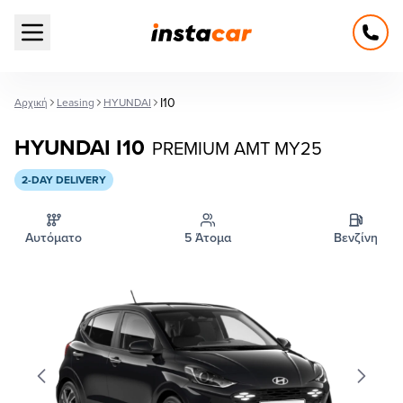
Open main menu
I10
Αρχική
Leasing
HYUNDAI
HYUNDAI I10
PREMIUM AMT MY25
2-DAY DELIVERY
Αυτόματο
5 Άτομα
Βενζίνη