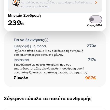
Ανταλλάσσεις το παλιό σου αυτοκίνητο. Ξεκλειδώνεις
έκπτωση στο leasing
Μηνιαία Συνδρομή
239
€
Χωρίς ΦΠΑ
Για να ξεκινήσεις
270
Εγγραφή μια φορά
€
Ισχύει για πάντα ακόμα κι αν διακόψεις τη συνδρομή
σου και επιστρέψεις ξανά στο μέλλον
717
instastart
€
3 μισθώματα ως αρχική καταβολή, που σου
επιστρέφονται μόλις ολοκληρωθεί η συνδρομή σου ή
συνυπολογίζονται σε περίπτωση αγοράς του οχήματος
Σύνολο
987
€
Σύγκρινε εύκολα τα πακέτα συνδρομής