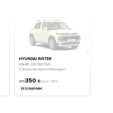
HYUNDAI INSTER
49kWh DISTINCTIVE
5 Άτομα
•
Αυτόματο
•
Ηλεκτρικό
350
€
από
/μήνα + ΦΠΑ
ΣΕ ΣΥΝΔΡΟΜΉ