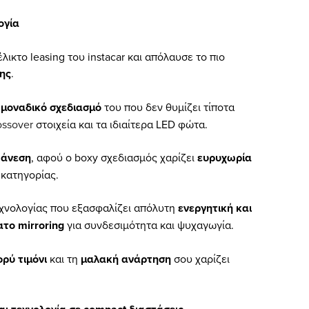
ογία
λικτο leasing του instacar και απόλαυσε το πιο
ης
.
ν
μοναδικό σχεδιασμό
του που δεν θυμίζει τίποτα
ossover
στοιχεία και τα ιδιαίτερα LED φώτα.
ν
άνεση
, αφού ο boxy σχεδιασμός χαρίζει
ευρυχωρία
 κατηγορίας.
χνολογίας που εξασφαλίζει απόλυτη
ενεργητική και
το mirroring
για συνδεσιμότητα και ψυχαγωγία.
ρύ τιμόνι
και τη
μαλακή ανάρτηση
σου χαρίζει