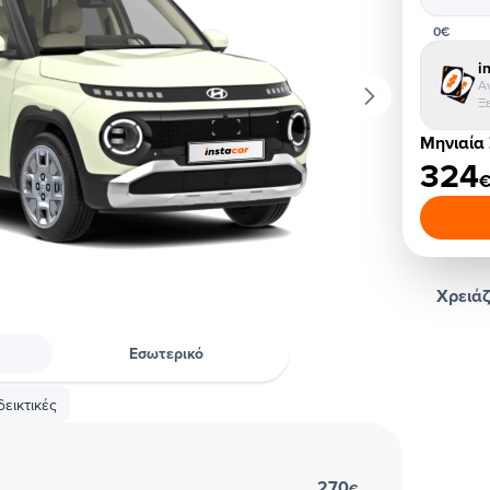
0€
i
Α
Ξ
Μηνιαία
324
Χρειάζ
Εσωτερικό
εικτικές
270
€