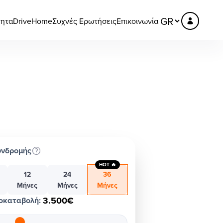
τητα
DriveHome
Συχνές Ερωτήσεις
Επικοινωνία
υνδρομής
HOT 🔥
12
24
36
Μήνες
Μήνες
Μήνες
3.500€
οκαταβολή
: