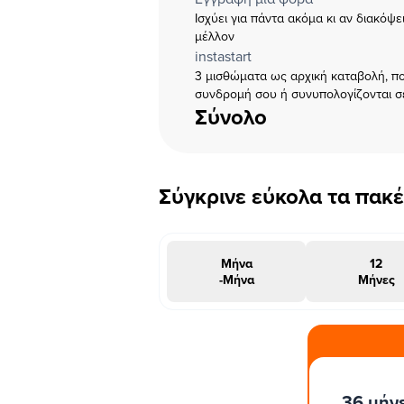
Ισχύει για πάντα ακόμα κι αν διακόψ
μέλλον
instastart
3 μισθώματα ως αρχική καταβολή, πο
συνδρομή σου ή συνυπολογίζονται σ
Σύνολο
Σύγκρινε εύκολα τα πακ
Μήνα
12
-Μήνα
Μήνες
#INSTAΠΡΟΣΦΟΡΑ
36 μήν
μήνες