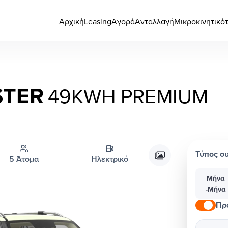
Αρχική
Leasing
Αγορά
Ανταλλαγή
Μικροκινητικό
STER
49KWH PREMIUM
Τύπος σ
5 Άτομα
Ηλεκτρικό
Μήνα
-Μήνα
Πρ