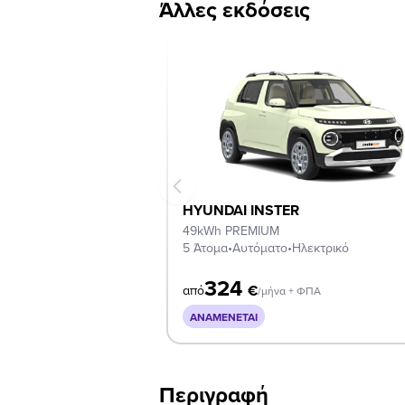
Άλλες εκδόσεις
HYUNDAI INSTER
49kWh PREMIUM
5 Άτομα
•
Αυτόματο
•
Ηλεκτρικό
324
€
από
/μήνα + ΦΠΑ
ΑΝΑΜΈΝΕΤΑΙ
Περιγραφή