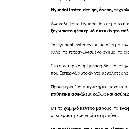
Hyundai Inster, design, άνεση, τεχνολ
Ανακάλυψε το Hyundai Inster με το ευέ
ξεχωριστό ηλεκτρικό αυτοκίνητο πόλ
Το Hyundai Inster εντυπωσιάζει με το
άλλο, το τετραγωνισμένο σχήμα, τα
cr
Στο εσωτερικό, η έμφαση δίνεται στη
που ξεπερνά αυτοκίνητα μεγαλύτερης
Προσφέρει ένα υπερπλήρες πακέτο τε
παθητική ασφάλεια
καθώς και
ασύρμα
Με το
χαμηλό κέντρο βάρους
, το
ελαφ
αξεπέραστη ευκινησία στην πόλη.