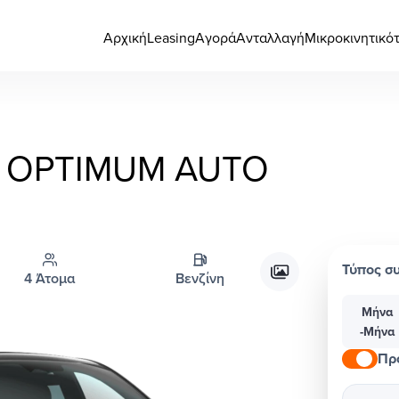
Αρχική
Leasing
Αγορά
Ανταλλαγή
Μικροκινητικό
OPTIMUM AUTO
Τύπος σ
4 Άτομα
Βενζίνη
Μήνα
-Μήνα
Πρ