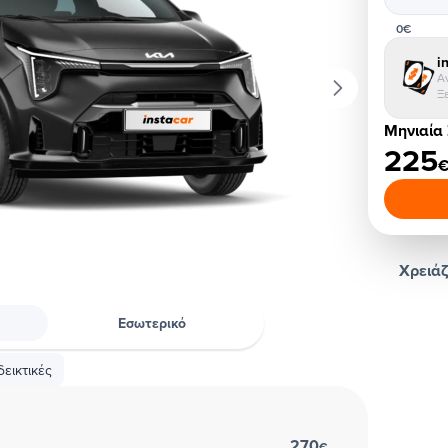
0€
i
Α
Ξ
Μηνιαία
225
Χρειάζ
Εσωτερικό
εικτικές
270
€