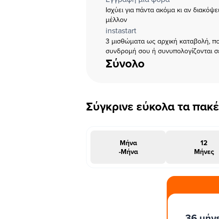
Ισχύει για πάντα ακόμα κι αν διακόψ
μέλλον
instastart
3 μισθώματα ως αρχική καταβολή, πο
συνδρομή σου ή συνυπολογίζονται σ
Σύνολο
Σύγκρινε εύκολα τα πακ
Μήνα
12
-Μήνα
Μήνες
#INSTAΠΡΟΣΦΟΡΑ
36 μήν
μήνες