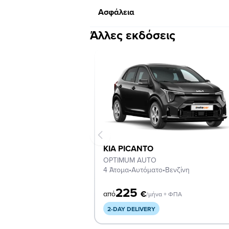
Ασφάλεια
Άλλες εκδόσεις
KIA PICANTO
OPTIMUM AUTO
4 Άτομα
•
Αυτόματο
•
Βενζίνη
225
€
από
/μήνα + ΦΠΑ
2-DAY DELIVERY