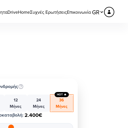
τητα
DriveHome
Συχνές Ερωτήσεις
Επικοινωνία
υνδρομής
HOT 🔥
12
24
36
Μήνες
Μήνες
Μήνες
2.400€
οκαταβολή
: