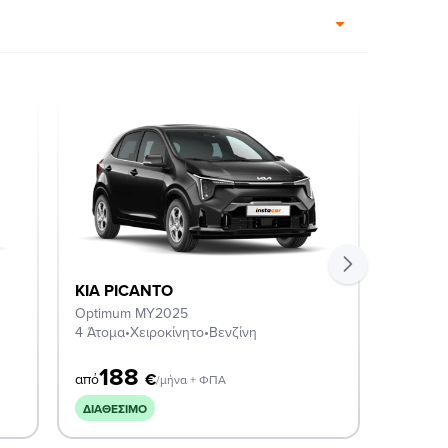
KIA PICANTO
KIA P
Optimum MY2025
OPTIM
4 Άτομα
•
Χειροκίνητο
•
Βενζίνη
5 Άτομα
188
2
€
από
από
/μήνα + ΦΠΑ
ΔΙΑΘΈΣΙΜΟ
ΔΙΑΘΈΣ