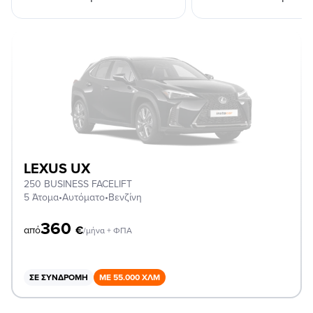
LEXUS UX
250 BUSINESS FACELIFT
5 Άτομα
•
Αυτόματο
•
Βενζίνη
360
€
από
/μήνα + ΦΠΑ
ΣΕ ΣΥΝΔΡΟΜΉ
ΜΕ 55.000 ΧΛΜ