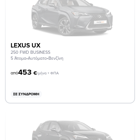
LEXUS UX
250 FWD BUSINESS
5 Άτομα
•
Αυτόματο
•
Βενζίνη
453
€
από
/μήνα + ΦΠΑ
ΣΕ ΣΥΝΔΡΟΜΉ