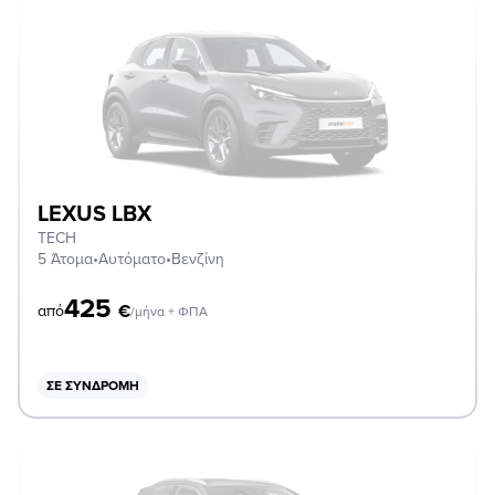
LEXUS LBX
TECH
5 Άτομα
•
Αυτόματο
•
Βενζίνη
425
€
από
/μήνα + ΦΠΑ
ΣΕ ΣΥΝΔΡΟΜΉ