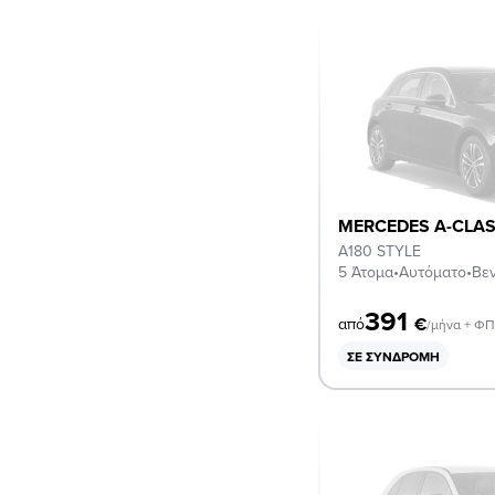
MERCEDES A-CLA
A180 STYLE
5 Άτομα
•
Αυτόματο
•
Βεν
391
€
από
/μήνα + Φ
ΣΕ ΣΥΝΔΡΟΜΉ