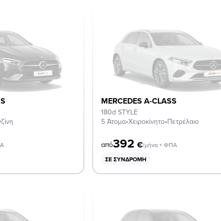
SS
MERCEDES A-CLASS
180d STYLE
ζίνη
5 Άτομα
•
Χειροκίνητο
•
Πετρέλαιο
392
€
από
ΠΑ
/μήνα + ΦΠΑ
ΣΕ ΣΥΝΔΡΟΜΉ