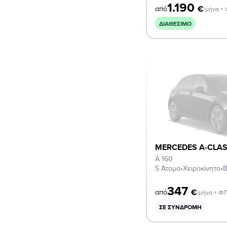
1.190
€
από
/μήνα +
ΔΙΑΘΈΣΙΜΟ
MERCEDES A-CLA
A 160
5 Άτομα
•
Χειροκίνητο
•
Β
347
€
από
/μήνα + Φ
ΣΕ ΣΥΝΔΡΟΜΉ