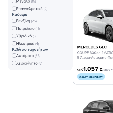
Μεγάλα
(15)
Επαγγελματικά
(2)
Καύσιμο
Βενζίνη
(25)
Πετρέλαιο
(11)
Υβριδικό
(5)
Ηλεκτρικό
(4)
MERCEDES GLC
Κιβώτιο ταχυτήτων
COUPE 300de 4MATIC
Αυτόματο
(35)
5 Άτομα
•
Αυτόματο
•
Πε
Χειροκίνητο
(5)
1.057
€
από
/μήνα 
2-DAY DELIVERY