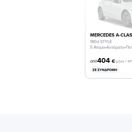
MERCEDES A-CLA
180d STYLE
5 Άτομα
•
Αυτόματο
•
Πε
404
€
από
/μήνα + Φ
ΣΕ ΣΥΝΔΡΟΜΉ