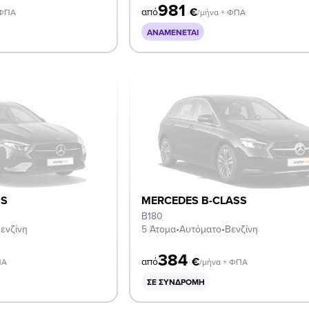
981
€
από
 ΦΠΑ
/μήνα + ΦΠΑ
ΑΝΑΜΈΝΕΤΑΙ
SS
MERCEDES B-CLASS
B180
ενζίνη
5 Άτομα
•
Αυτόματο
•
Βενζίνη
384
€
από
ΠΑ
/μήνα + ΦΠΑ
ΣΕ ΣΥΝΔΡΟΜΉ