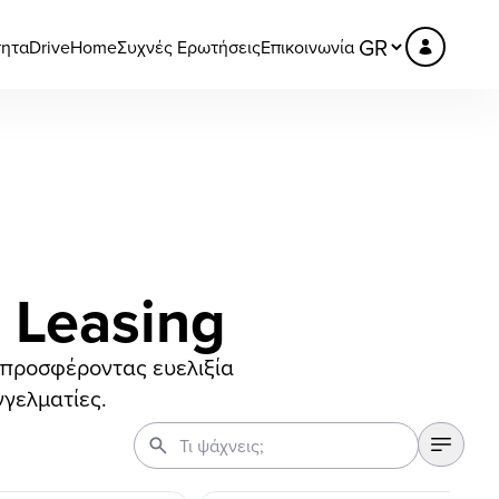
τητα
DriveHome
Συχνές Ερωτήσεις
Επικοινωνία
 Leasing
ν προσφέροντας ευελιξία
γγελματίες.