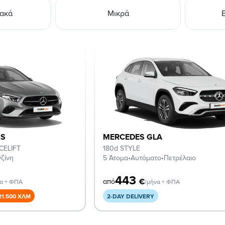
ιακά
Μικρά
SS
MERCEDES GLA
CELIFT
180d STYLE
ζίνη
5 Άτομα
•
Αυτόματο
•
Πετρέλαιο
443
€
από
να + ΦΠΑ
/μήνα + ΦΠΑ
21.500 ΧΛΜ
2-DAY DELIVERY