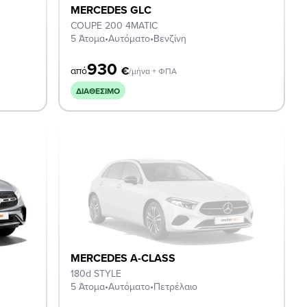
MERCEDES GLC
COUPE 200 4MATIC
5 Άτομα
•
Αυτόματο
•
Βενζίνη
930
€
από
/μήνα + ΦΠΑ
ΔΙΑΘΈΣΙΜΟ
MERCEDES A-CLASS
180d STYLE
5 Άτομα
•
Αυτόματο
•
Πετρέλαιο