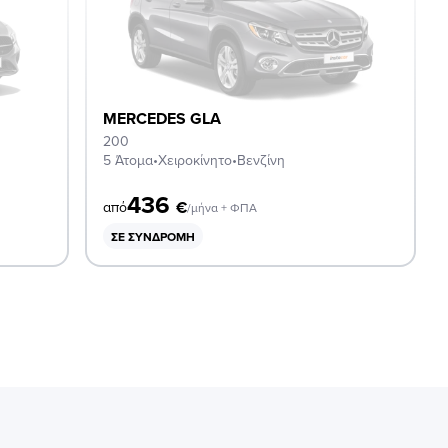
MERCEDES GLA
200
5 Άτομα
•
Χειροκίνητο
•
Βενζίνη
436
€
από
/μήνα + ΦΠΑ
ΣΕ ΣΥΝΔΡΟΜΉ