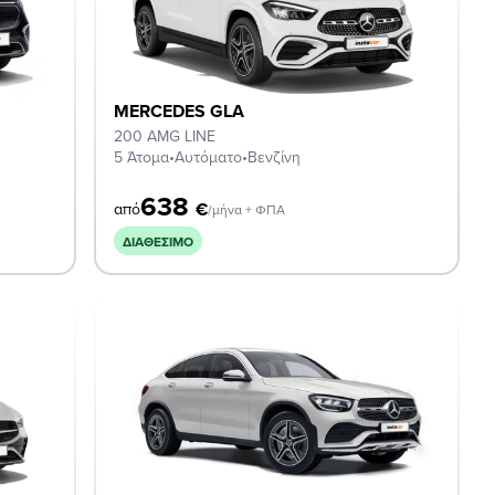
MERCEDES GLA
200 AMG LINE
5 Άτομα
•
Αυτόματο
•
Βενζίνη
638
€
από
/μήνα + ΦΠΑ
ΔΙΑΘΈΣΙΜΟ