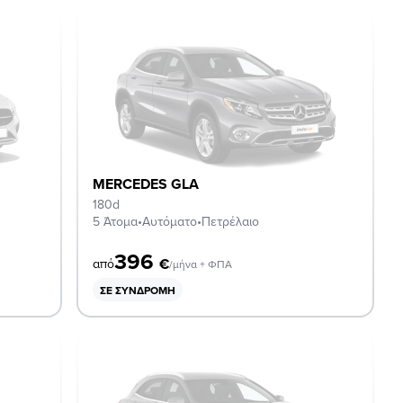
MERCEDES GLA
180d
5 Άτομα
•
Αυτόματο
•
Πετρέλαιο
396
€
από
/μήνα + ΦΠΑ
ΣΕ ΣΥΝΔΡΟΜΉ