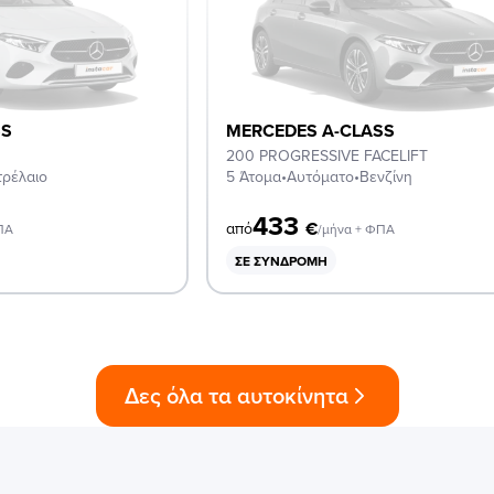
SS
MERCEDES A-CLASS
200 PROGRESSIVE FACELIFT
τρέλαιο
5 Άτομα
•
Αυτόματο
•
Βενζίνη
433
€
από
ΠΑ
/μήνα + ΦΠΑ
ΣΕ ΣΥΝΔΡΟΜΉ
Δες όλα τα αυτοκίνητα