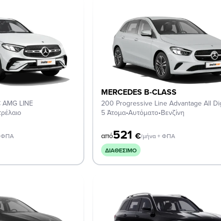
MERCEDES B-CLASS
 AMG LINE
200 Progressive Line Advantage All Dig
τρέλαιο
5 Άτομα
•
Αυτόματο
•
Βενζίνη
521
€
από
+ ΦΠΑ
/μήνα + ΦΠΑ
ΔΙΑΘΈΣΙΜΟ