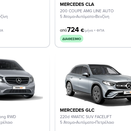
MERCEDES CLA
200 COUPE AMG LINE AUTO
ζίνη
5 Άτομα
•
Αυτόματο
•
Βενζίνη
724
€
από
ΠΑ
/μήνα + ΦΠΑ
ΔΙΑΘΈΣΙΜΟ
MERCEDES GLC
Long RWD
220d 4MATIC SUV FACELIFT
τρέλαιο
5 Άτομα
•
Αυτόματο
•
Πετρέλαιο