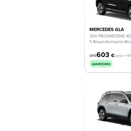
MERCEDES GLA
200 PROGRESSIVE A
5 Άτομα
•
Αυτόματο
•
Βεν
603
€
από
/μήνα + 
ΔΙΑΘΈΣΙΜΟ