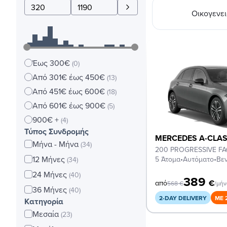
Οικογενε
Έως 300€
(0)
Από 301€ έως 450€
(13)
Από 451€ έως 600€
(18)
Από 601€ έως 900€
(5)
900€ +
(4)
Τύπος Συνδρομής
MERCEDES A-CLA
Μήνα - Μήνα
(34)
200 PROGRESSIVE FA
12 Μήνες
5 Άτομα
•
Αυτόματο
•
Βεν
(34)
24 Μήνες
(40)
389
€
από
568
€
/μή
36 Μήνες
(40)
2-DAY DELIVERY
ΜΕ 
Κατηγορία
Μεσαία
(23)