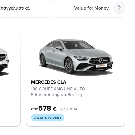
Επαγγελματικά
Value for Money
MERCEDES CLA
180 COUPE AMG LINE AUTO
5 Άτομα
•
Αυτόματο
•
Βενζίνη
578
€
από
/μήνα + ΦΠΑ
2-DAY DELIVERY