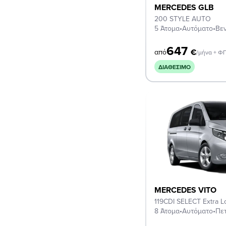
MERCEDES GLB
200 STYLE AUTO
5 Άτομα
•
Αυτόματο
•
Βεν
647
€
από
/μήνα + Φ
ΔΙΑΘΈΣΙΜΟ
MERCEDES VITO
119CDI SELECT Extra 
8 Άτομα
•
Αυτόματο
•
Πε