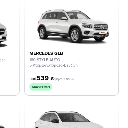
MERCEDES GLB
ital
180 STYLE AUTO
5 Άτομα
•
Αυτόματο
•
Βενζίνη
539
€
από
/μήνα + ΦΠΑ
ΔΙΑΘΈΣΙΜΟ