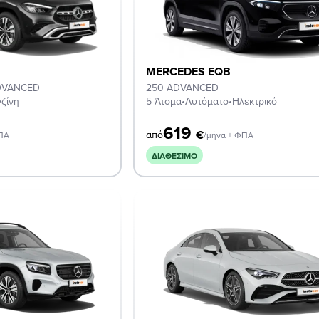
MERCEDES EQB
DVANCED
250 ADVANCED
ζίνη
5 Άτομα
•
Αυτόματο
•
Ηλεκτρικό
619
€
από
ΦΠΑ
/μήνα + ΦΠΑ
ΔΙΑΘΈΣΙΜΟ