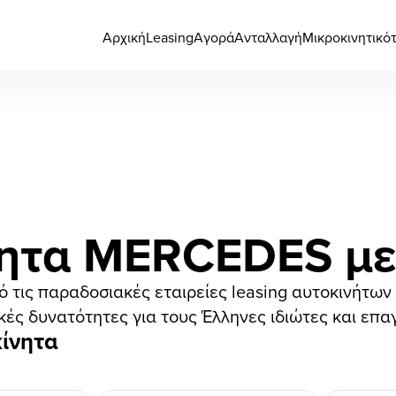
Αρχική
Leasing
Αγορά
Ανταλλαγή
Μικροκινητικό
ητα MERCEDES με
πό τις παραδοσιακές εταιρείες leasing αυτοκινήτω
κές δυνατότητες για τους Έλληνες ιδιώτες και επα
ίνητα