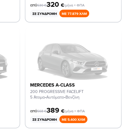
320
€
από
530
€
/μήνα + ΦΠΑ
ΣΕ ΣΥΝΔΡΟΜΉ
ΜΕ 77.879 ΧΛΜ
MERCEDES A-CLASS
200 PROGRESSIVE FACELIFT
5 Άτομα
•
Αυτόματο
•
Βενζίνη
389
€
από
568
€
/μήνα + ΦΠΑ
ΣΕ ΣΥΝΔΡΟΜΉ
ΜΕ 5.400 ΧΛΜ