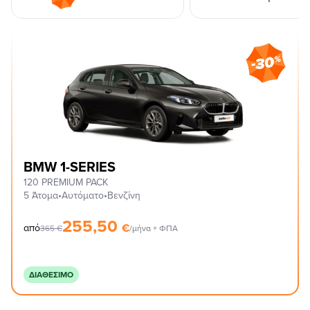
BMW 1-SERIES
120 PREMIUM PACK
5 Άτομα
•
Αυτόματο
•
Βενζίνη
255,50
€
από
365
€
/μήνα + ΦΠΑ
ΔΙΑΘΈΣΙΜΟ