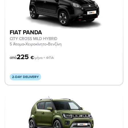
FIAT PANDA
CITY CROSS MILD HYBRID
5 Άτομα
•
Χειροκίνητο
•
Βενζίνη
225
€
από
/μήνα + ΦΠΑ
2-DAY DELIVERY