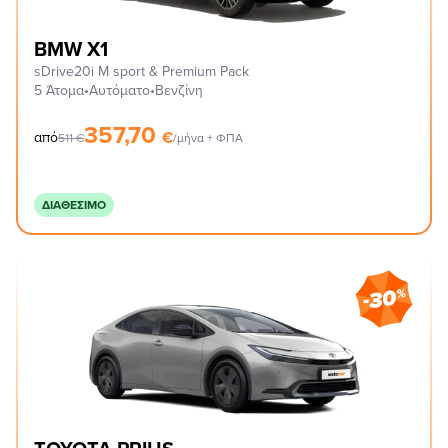
BMW X1
sDrive20i M sport & Premium Pack
5 Άτομα
•
Αυτόματο
•
Βενζίνη
357,70
€
από
511
€
/μήνα + ΦΠΑ
ΔΙΑΘΈΣΙΜΟ