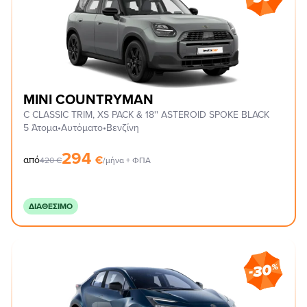
MINI COUNTRYMAN
C CLASSIC TRIM, XS PACK & 18'' ASTEROID SPOKE BLACK
5 Άτομα
•
Αυτόματο
•
Βενζίνη
294
€
από
420
€
/μήνα + ΦΠΑ
ΔΙΑΘΈΣΙΜΟ