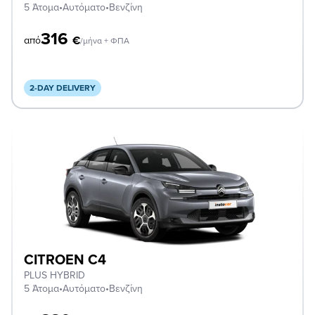
5 Άτομα
•
Αυτόματο
•
Βενζίνη
316
€
από
/μήνα + ΦΠΑ
2-DAY DELIVERY
CITROEN C4
PLUS HYBRID
5 Άτομα
•
Αυτόματο
•
Βενζίνη