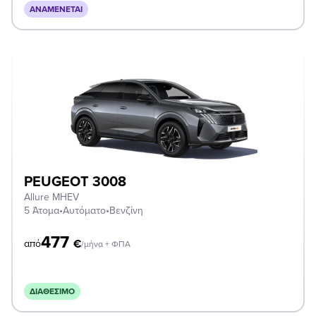
ΑΝΑΜΈΝΕΤΑΙ
PEUGEOT 3008
Allure MHEV
5 Άτομα
•
Αυτόματο
•
Βενζίνη
477
€
από
/μήνα + ΦΠΑ
ΔΙΑΘΈΣΙΜΟ