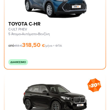
TOYOTA C-HR
C-ULT PHEV
5 Άτομα
•
Αυτόματο
•
Βενζίνη
318,50
€
από
455
€
/μήνα + ΦΠΑ
ΔΙΑΘΈΣΙΜΟ