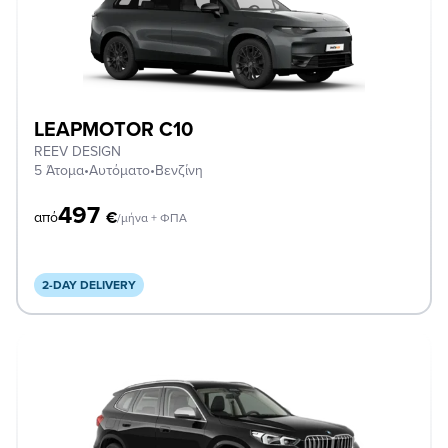
LEAPMOTOR C10
REEV DESIGN
5 Άτομα
•
Αυτόματο
•
Βενζίνη
497
€
από
/μήνα + ΦΠΑ
2-DAY DELIVERY