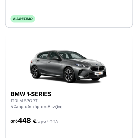
ΔΙΑΘΈΣΙΜΟ
BMW 1-SERIES
120i M SPORT
5 Άτομα
•
Αυτόματο
•
Βενζίνη
448
€
από
/μήνα + ΦΠΑ