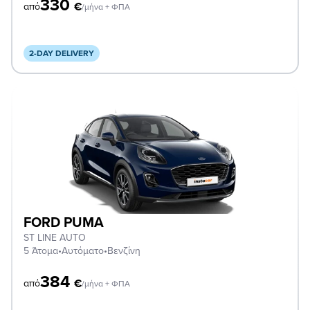
330
€
από
/μήνα + ΦΠΑ
2-DAY DELIVERY
FORD PUMA
ST LINE AUTO
5 Άτομα
•
Αυτόματο
•
Βενζίνη
384
€
από
/μήνα + ΦΠΑ