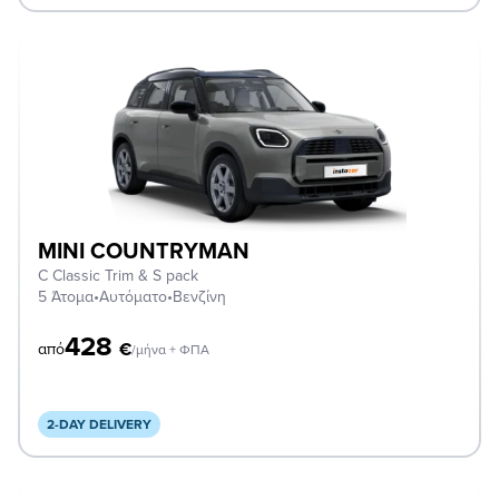
MINI COUNTRYMAN
C Classic Trim & S pack
5 Άτομα
•
Αυτόματο
•
Βενζίνη
428
€
από
/μήνα + ΦΠΑ
2-DAY DELIVERY