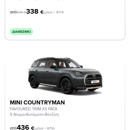
338
€
από
536
€
/μήνα + ΦΠΑ
ΔΙΑΘΈΣΙΜΟ
MINI COUNTRYMAN
FAVOURED TRIM XS PACK
5 Άτομα
•
Αυτόματο
•
Βενζίνη
436
€
από
/μήνα + ΦΠΑ