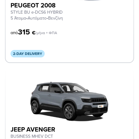
PEUGEOT 2008
STYLE BU e-DCS6 HYBRID
5 Άτομα
•
Αυτόματο
•
Βενζίνη
315
€
από
/μήνα + ΦΠΑ
2-DAY DELIVERY
JEEP AVENGER
BUSINESS MHEV DCT