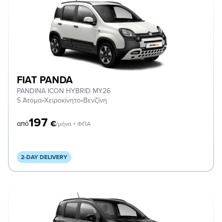
FIAT PANDA
PANDINA ICON HYBRID MY26
5 Άτομα
•
Χειροκίνητο
•
Βενζίνη
197
€
από
/μήνα + ΦΠΑ
2-DAY DELIVERY