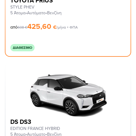
TOYOTA PRIUS
STYLE PHEV
5 Άτομα
•
Αυτόματο
•
Βενζίνη
425,60
€
από
608
€
/μήνα + ΦΠΑ
ΔΙΑΘΈΣΙΜΟ
DS DS3
EDITION FRANCE HYBRID
5 Άτομα
•
Αυτόματο
•
Βενζίνη