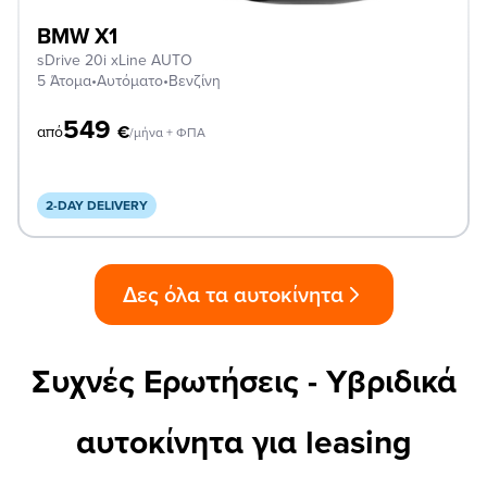
BMW X1
sDrive 20i xLine AUTO
5 Άτομα
•
Αυτόματο
•
Βενζίνη
549
€
από
/μήνα + ΦΠΑ
2-DAY DELIVERY
Δες όλα τα αυτοκίνητα
Συχνές Ερωτήσεις - Υβριδικά
αυτοκίνητα για leasing