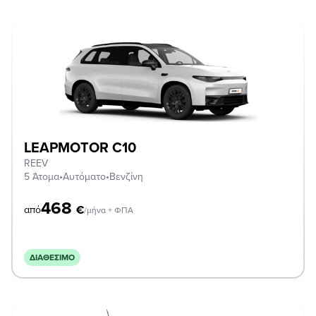
LEAPMOTOR C10
REEV
5 Άτομα
•
Αυτόματο
•
Βενζίνη
468
€
από
/μήνα + ΦΠΑ
ΔΙΑΘΈΣΙΜΟ