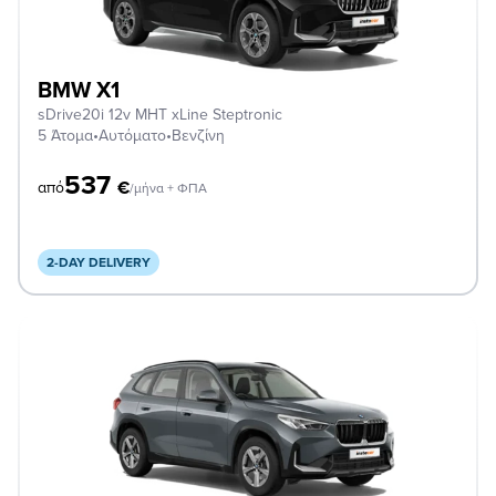
BMW X1
sDrive20i 12v MHT xLine Steptronic
5 Άτομα
•
Αυτόματο
•
Βενζίνη
537
€
από
/μήνα + ΦΠΑ
2-DAY DELIVERY