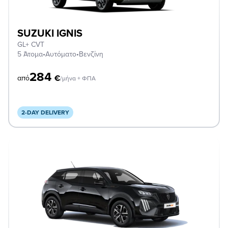
SUZUKI IGNIS
GL+ CVT
5 Άτομα
•
Αυτόματο
•
Βενζίνη
284
€
από
/μήνα + ΦΠΑ
2-DAY DELIVERY