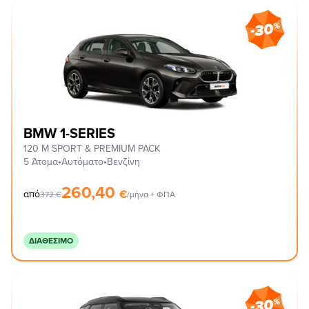
BMW 1-SERIES
120 M SPORT & PREMIUM PACK
5 Άτομα
•
Αυτόματο
•
Βενζίνη
260,40
€
από
372
€
/μήνα + ΦΠΑ
ΔΙΑΘΈΣΙΜΟ