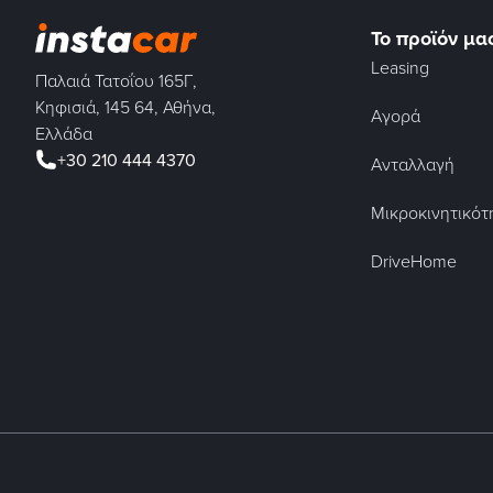
Το προϊόν μα
Leasing
Παλαιά Τατοΐου 165Γ,
Κηφισιά, 145 64, Αθήνα,
Αγορά
Ελλάδα
+30 210 444 4370
Ανταλλαγή
Μικροκινητικότ
DriveHome