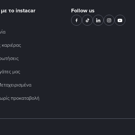
 με το instacar
Follow us
νία
ς καριέρας
ρωτήσεις
γάτες μας
Μεταχειρισμένα
χωρίς προκαταβολή