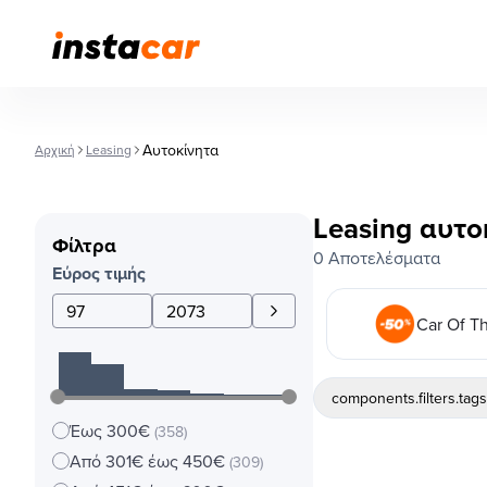
Αυτοκίνητα
Αρχική
Leasing
Leasing αυτο
Φίλτρα
0 Αποτελέσματα
Εύρος τιμής
Car Of T
components.filters.tag
Έως 300€
(358)
Από 301€ έως 450€
(309)