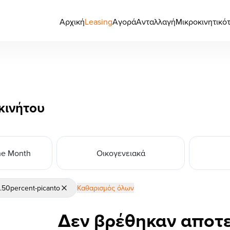
Αρχική
Leasing
Αγορά
Ανταλλαγή
Μικροκινητικό
κινήτου
he Month
Οικογενειακά
s.50percent-picanto
Καθαρισμός όλων
Δεν βρέθηκαν αποτ