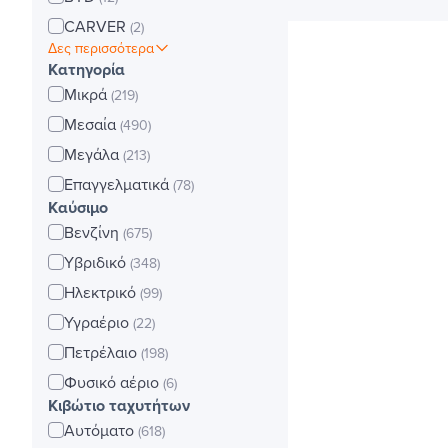
CARVER
(2)
Δες περισσότερα
Κατηγορία
Μικρά
(219)
Μεσαία
(490)
Μεγάλα
(213)
Επαγγελματικά
(78)
Καύσιμο
Βενζίνη
(675)
Υβριδικό
(348)
Ηλεκτρικό
(99)
Υγραέριο
(22)
Πετρέλαιο
(198)
Φυσικό αέριο
(6)
Κιβώτιο ταχυτήτων
Αυτόματο
(618)