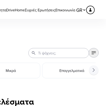
τητα
DriveHome
Συχνές Ερωτήσεις
Επικοινωνία
Μικρά
Επαγγελματικά
ελέσματα