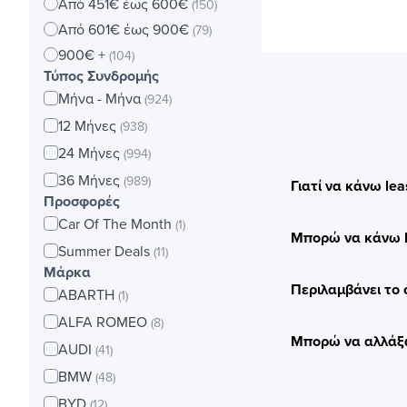
Από 451€ έως 600€
(150)
Από 601€ έως 900€
(79)
900€ +
(104)
Τύπος Συνδρομής
Μήνα - Μήνα
(924)
12 Μήνες
(938)
24 Μήνες
(994)
36 Μήνες
(989)
Γιατί να κάνω lea
Προσφορές
Car Of The Month
(1)
Μπορώ να κάνω le
Summer Deals
(11)
Μάρκα
Περιλαμβάνει το 
ABARTH
(1)
ALFA ROMEO
(8)
Μπορώ να αλλάξω 
AUDI
(41)
BMW
(48)
BYD
(12)