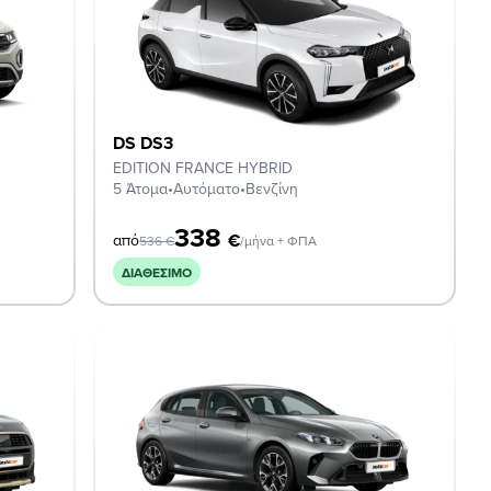
DS DS3
EDITION FRANCE HYBRID
5 Άτομα
•
Αυτόματο
•
Βενζίνη
338
€
από
536
€
/μήνα + ΦΠΑ
ΔΙΑΘΈΣΙΜΟ