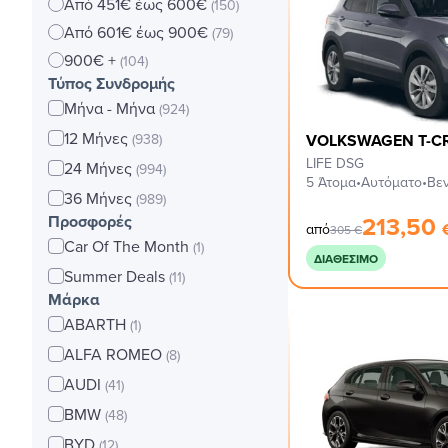
Από 451€ έως 600€
(150)
Από 601€ έως 900€
(79)
900€ +
(104)
Τύπος Συνδρομής
Μήνα - Μήνα
(924)
12 Μήνες
(938)
VOLKSWAGEN T-C
LIFE DSG
24 Μήνες
(994)
5 Άτομα
•
Αυτόματο
•
Βεν
36 Μήνες
(989)
213,50
Προσφορές
από
305
€
Car Of The Month
(1)
ΔΙΑΘΈΣΙΜΟ
Summer Deals
(11)
Μάρκα
ABARTH
(1)
ALFA ROMEO
(8)
AUDI
(41)
BMW
(48)
BYD
(12)