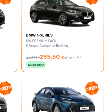
BMW 1-SERIES
120 PREMIUM PACK
5 Άτομα
•
Αυτόματο
•
Βενζίνη
255,50
€
από
365
€
/μήνα + ΦΠΑ
ΔΙΑΘΈΣΙΜΟ