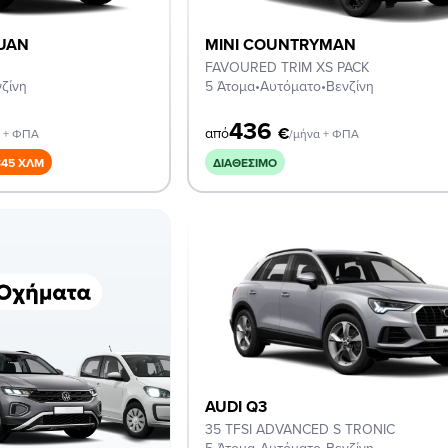
UAN
MINI COUNTRYMAN
FAVOURED TRIM XS PACK
ζίνη
5 Άτομα
•
Αυτόματο
•
Βενζίνη
436
€
από
α + ΦΠΑ
/μήνα + ΦΠΑ
345 ΧΛΜ
ΔΙΑΘΈΣΙΜΟ
AUDI Q3
35 TFSI ADVANCED S TRONIC