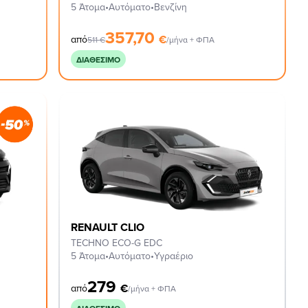
5 Άτομα
•
Αυτόματο
•
Βενζίνη
357,70
€
από
511
€
/μήνα + ΦΠΑ
ΔΙΑΘΈΣΙΜΟ
RENAULT CLIO
TECHNO ECO-G EDC
5 Άτομα
•
Αυτόματο
•
Υγραέριο
279
€
από
/μήνα + ΦΠΑ