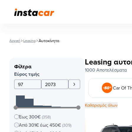
Αυτοκίνητα
Αρχική
Leasing
Leasing αυτο
Φίλτρα
1000 Αποτελέσματα
Εύρος τιμής
Car Of T
Καθαρισμός όλων
Έως 300€
(358)
Από 301€ έως 450€
(309)