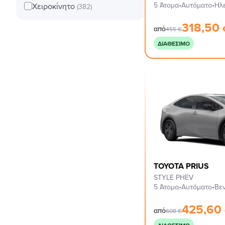
5 Άτομα
•
Αυτόματο
•
Ηλ
Χειροκίνητο
(382)
318,50
από
455
€
ΔΙΑΘΈΣΙΜΟ
TOYOTA PRIUS
STYLE PHEV
5 Άτομα
•
Αυτόματο
•
Βεν
425,60
από
608
€