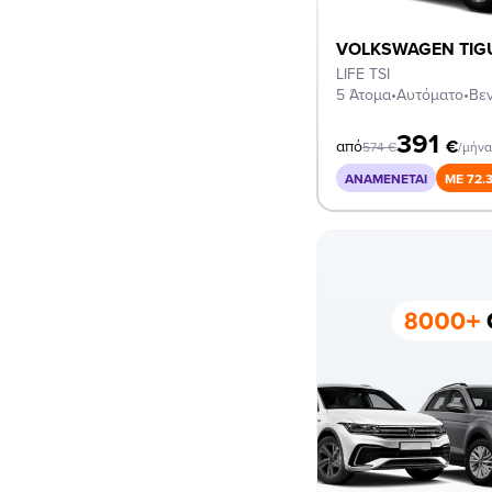
VOLKSWAGEN TIG
LIFE TSI
5 Άτομα
•
Αυτόματο
•
Βεν
391
€
από
574
€
/μήν
ΑΝΑΜΈΝΕΤΑΙ
ΜΕ 72.