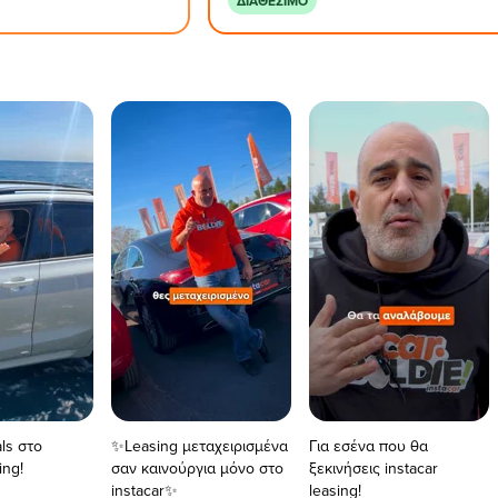
ΔΙΑΘΈΣΙΜΟ
ls στο
✨Leasing μεταχειρισμένα
Για εσένα που θα
ing!
σαν καινούργια μόνο στο
ξεκινήσεις instacar
instacar✨
leasing!