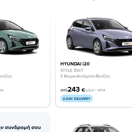
HYUNDAI i20
STYLE 7DCT
ενζίνη
5 Άτομα
•
Αυτόματο
•
Βενζίνη
243
€
από
ΠΑ
/μήνα + ΦΠΑ
2-DAY DELIVERY