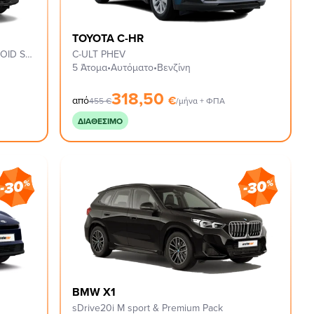
TOYOTA C-HR
C CLASSIC TRIM, XS PACK & 18'' ASTEROID SPOKE BLACK
C-ULT PHEV
5 Άτομα
•
Αυτόματο
•
Βενζίνη
318,50
€
από
455
€
/μήνα + ΦΠΑ
ΔΙΑΘΈΣΙΜΟ
BMW X1
sDrive20i M sport & Premium Pack