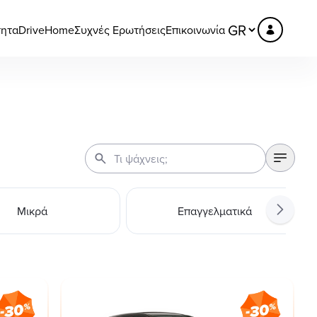
τητα
DriveHome
Συχνές Ερωτήσεις
Επικοινωνία
Μικρά
Επαγγελματικά