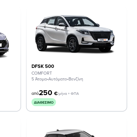
DFSK 500
COMFORT
5 Άτομα
•
Αυτόματο
•
Βενζίνη
250
€
από
/μήνα + ΦΠΑ
ΔΙΑΘΈΣΙΜΟ