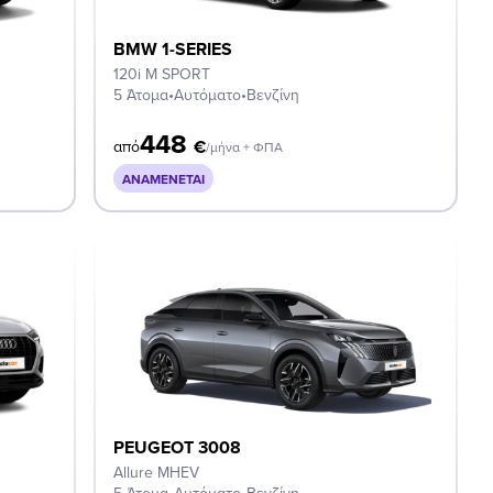
BMW 1-SERIES
120i M SPORT
5 Άτομα
•
Αυτόματο
•
Βενζίνη
448
€
από
/μήνα + ΦΠΑ
ΑΝΑΜΈΝΕΤΑΙ
PEUGEOT 3008
Allure MHEV