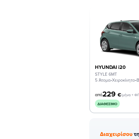
HYUNDAI i20
STYLE 6MT
5 Άτομα
•
Χειροκίνητο
•
Β
229
€
από
/μήνα + Φ
ΔΙΑΘΈΣΙΜΟ