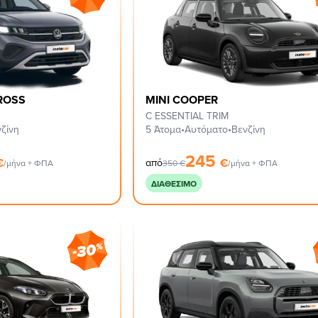
ROSS
MINI COOPER
C ESSENTIAL TRIM
ζίνη
5 Άτομα
•
Αυτόματο
•
Βενζίνη
245
€
€
από
/μήνα + ΦΠΑ
350
€
/μήνα + ΦΠΑ
ΔΙΑΘΈΣΙΜΟ