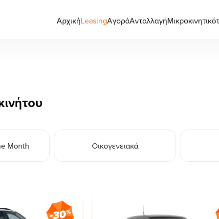
Αρχική
Leasing
Αγορά
Ανταλλαγή
Μικροκινητικό
κινήτου
he Month
Οικογενειακά