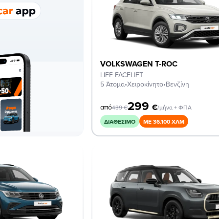
VOLKSWAGEN T-ROC
LIFE FACELIFT
5 Άτομα
•
Χειροκίνητο
•
Βενζίνη
299
€
από
439
€
/μήνα + ΦΠΑ
ΔΙΑΘΈΣΙΜΟ
ΜΕ 36.100 ΧΛΜ