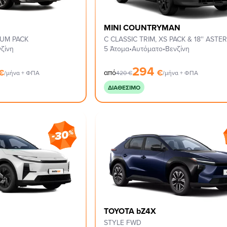
MINI COUNTRYMAN
IUM PACK
ζίνη
5 Άτομα
•
Αυτόματο
•
Βενζίνη
294
€
€
από
/μήνα + ΦΠΑ
420
€
/μήνα + ΦΠΑ
ΔΙΑΘΈΣΙΜΟ
TOYOTA bZ4X
STYLE FWD