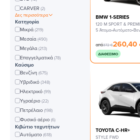
CARVER
(2)
Δες περισσότερα
BMW 1-SERIES
Κατηγορία
120 M SPORT & PREM
Μικρά
(219)
5 Άτομα
•
Αυτόματο
•
Βεν
Μεσαία
(490)
260,40
από
372
€
Μεγάλα
(213)
ΔΙΑΘΈΣΙΜΟ
Επαγγελματικά
(78)
Καύσιμο
Βενζίνη
(675)
Υβριδικό
(348)
Ηλεκτρικό
(99)
Υγραέριο
(22)
Πετρέλαιο
(198)
Φυσικό αέριο
(6)
Κιβώτιο ταχυτήτων
TOYOTA C-HR+
Αυτόματο
(618)
STYLE FWD