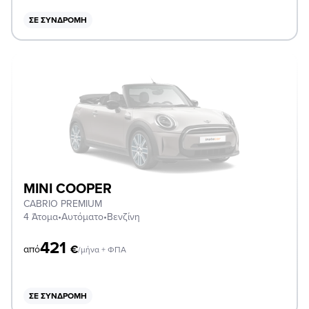
ΣΕ ΣΥΝΔΡΟΜΉ
MINI COOPER
CABRIO PREMIUM
4 Άτομα
•
Αυτόματο
•
Βενζίνη
421
€
από
/μήνα + ΦΠΑ
ΣΕ ΣΥΝΔΡΟΜΉ