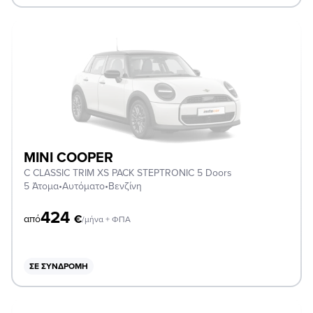
MINI COOPER
C CLASSIC TRIM XS PACK STEPTRONIC 5 Doors
5 Άτομα
•
Αυτόματο
•
Βενζίνη
424
€
από
/μήνα + ΦΠΑ
ΣΕ ΣΥΝΔΡΟΜΉ