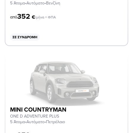
5 Άτομα
•
Αυτόματο
•
Βενζίνη
352
€
από
/μήνα + ΦΠΑ
ΣΕ ΣΥΝΔΡΟΜΉ
MINI COUNTRYMAN
ONE D ADVENTURE PLUS
5 Άτομα
•
Αυτόματο
•
Πετρέλαιο