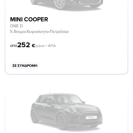
MINI COOPER
ONE D
5 Άτομα
•
Χειροκίνητο
•
Πετρέλαιο
252
€
από
/μήνα + ΦΠΑ
ΣΕ ΣΥΝΔΡΟΜΉ