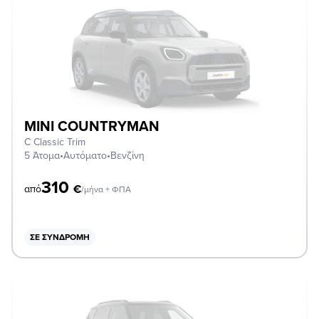
MINI COUNTRYMAN
C Classic Trim
5 Άτομα
•
Αυτόματο
•
Βενζίνη
310
€
από
/μήνα + ΦΠΑ
ΣΕ ΣΥΝΔΡΟΜΉ