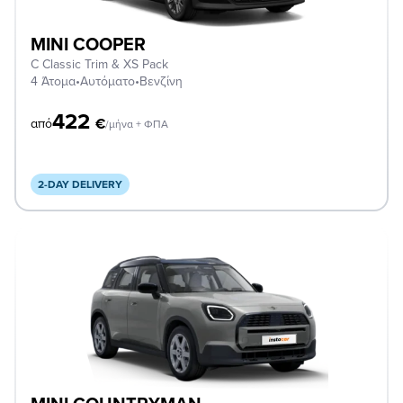
MINI COOPER
C Classic Trim & XS Pack
4 Άτομα
•
Αυτόματο
•
Βενζίνη
422
€
από
/μήνα + ΦΠΑ
2-DAY DELIVERY