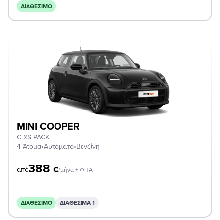
ΔΙΑΘΈΣΙΜΟ
MINI COOPER
C XS PACK
4 Άτομα
•
Αυτόματο
•
Βενζίνη
388
€
από
/μήνα + ΦΠΑ
ΔΙΑΘΈΣΙΜΟ
ΔΙΑΘΕΣΙΜΑ 1