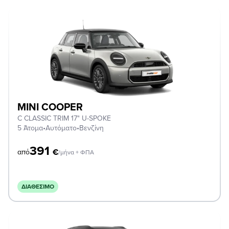
MINI COOPER
C CLASSIC TRIM 17" U-SPOKE
5 Άτομα
•
Αυτόματο
•
Βενζίνη
391
€
από
/μήνα + ΦΠΑ
ΔΙΑΘΈΣΙΜΟ