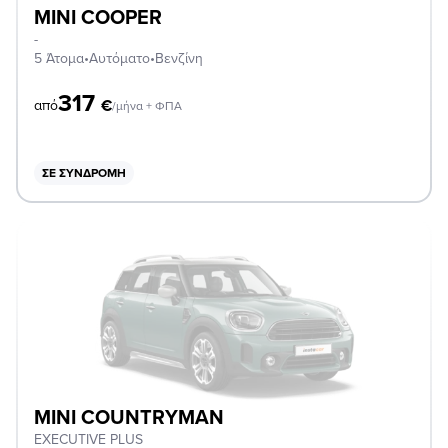
MINI COOPER
-
5 Άτομα
•
Αυτόματο
•
Βενζίνη
317
€
από
/μήνα + ΦΠΑ
ΣΕ ΣΥΝΔΡΟΜΉ
MINI COUNTRYMAN
EXECUTIVE PLUS