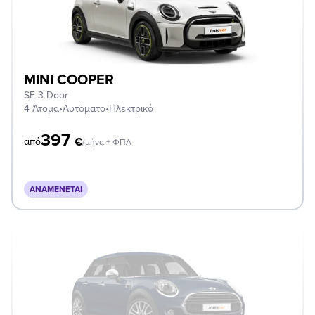
MINI COOPER
SE 3-Door
4 Άτομα
•
Αυτόματο
•
Ηλεκτρικό
397
€
από
/μήνα + ΦΠΑ
ΑΝΑΜΈΝΕΤΑΙ