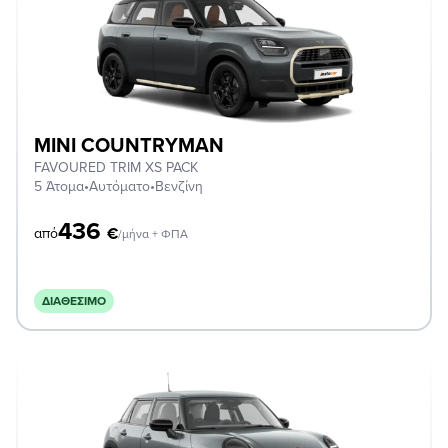
MINI COUNTRYMAN
FAVOURED TRIM XS PACK
5 Άτομα
•
Αυτόματο
•
Βενζίνη
436
€
από
/μήνα + ΦΠΑ
ΔΙΑΘΈΣΙΜΟ