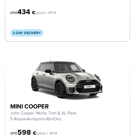
434
€
από
/μήνα + ΦΠΑ
2-DAY DELIVERY
MINI COOPER
John Cooper Works Trim & XL Pack
5 Άτομα
•
Αυτόματο
•
Βενζίνη
598
€
από
/μήνα + ΦΠΑ