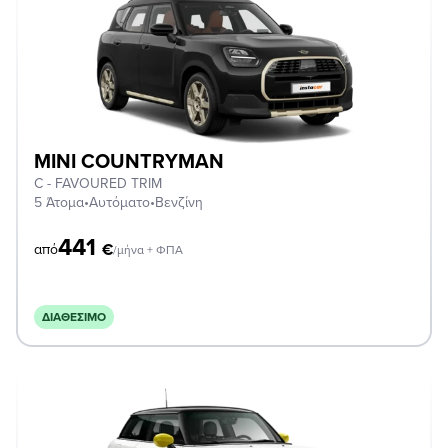
MINI COUNTRYMAN
C - FAVOURED TRIM
5 Άτομα
•
Αυτόματο
•
Βενζίνη
441
€
από
/μήνα + ΦΠΑ
ΔΙΑΘΈΣΙΜΟ