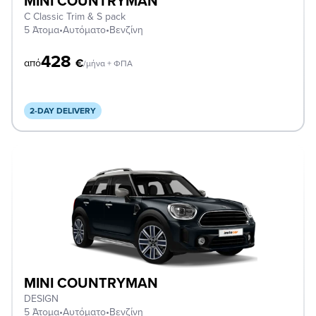
MINI COUNTRYMAN
C Classic Trim & S pack
5 Άτομα
•
Αυτόματο
•
Βενζίνη
428
€
από
/μήνα + ΦΠΑ
2-DAY DELIVERY
MINI COUNTRYMAN
DESIGN
5 Άτομα
•
Αυτόματο
•
Βενζίνη