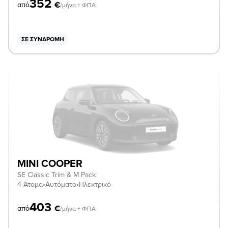
352
€
από
/μήνα + ΦΠΑ
ΣΕ ΣΥΝΔΡΟΜΉ
MINI COOPER
SE Classic Trim & M Pack
4 Άτομα
•
Αυτόματο
•
Ηλεκτρικό
403
€
από
/μήνα + ΦΠΑ