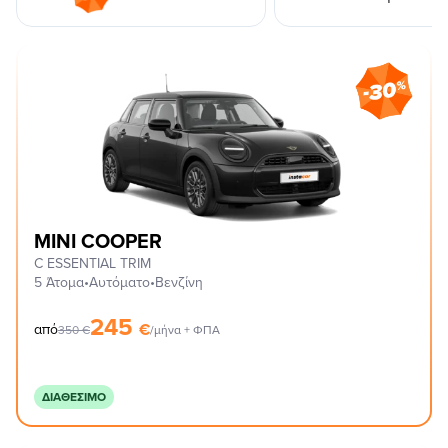
MINI COOPER
C ESSENTIAL TRIM
5 Άτομα
•
Αυτόματο
•
Βενζίνη
245
€
από
350
€
/μήνα + ΦΠΑ
ΔΙΑΘΈΣΙΜΟ