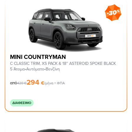
MINI COUNTRYMAN
C CLASSIC TRIM, XS PACK & 18'' ASTEROID SPOKE BLACK
5 Άτομα
•
Αυτόματο
•
Βενζίνη
294
€
από
420
€
/μήνα + ΦΠΑ
ΔΙΑΘΈΣΙΜΟ