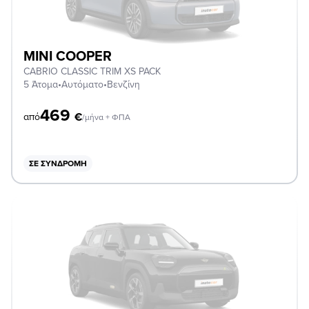
MINI COOPER
CABRIO CLASSIC TRIM XS PACK
5 Άτομα
•
Αυτόματο
•
Βενζίνη
469
€
από
/μήνα + ΦΠΑ
ΣΕ ΣΥΝΔΡΟΜΉ