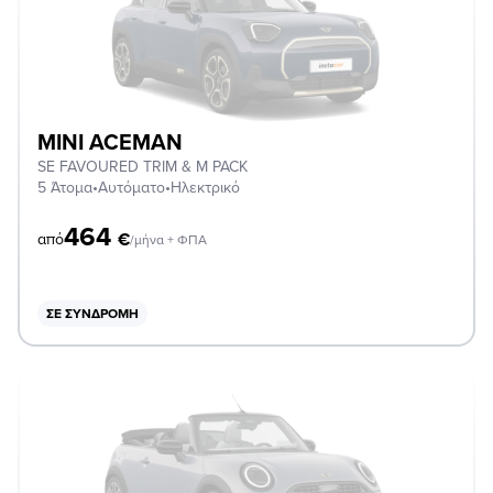
MINI ACEMAN
SE FAVOURED TRIM & M PACK
5 Άτομα
•
Αυτόματο
•
Ηλεκτρικό
464
€
από
/μήνα + ΦΠΑ
ΣΕ ΣΥΝΔΡΟΜΉ