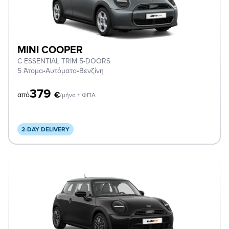
MINI COOPER
C ESSENTIAL TRIM 5-DOORS
5 Άτομα
•
Αυτόματο
•
Βενζίνη
379
€
από
/μήνα + ΦΠΑ
2-DAY DELIVERY