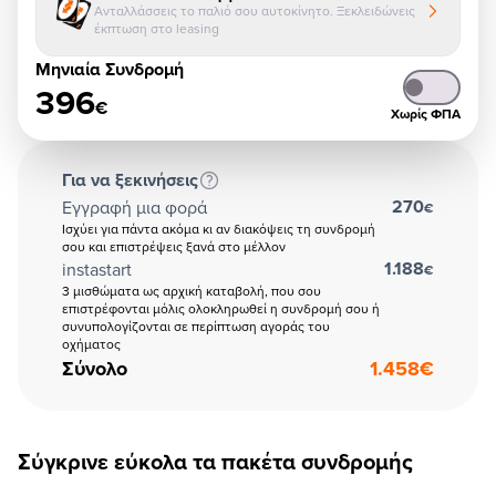
Ανταλλάσσεις το παλιό σου αυτοκίνητο. Ξεκλειδώνεις
έκπτωση στο leasing
Μηνιαία Συνδρομή
396
€
Χωρίς ΦΠΑ
Για να ξεκινήσεις
270
Εγγραφή μια φορά
€
Ισχύει για πάντα ακόμα κι αν διακόψεις τη συνδρομή
σου και επιστρέψεις ξανά στο μέλλον
1.188
instastart
€
3 μισθώματα ως αρχική καταβολή, που σου
επιστρέφονται μόλις ολοκληρωθεί η συνδρομή σου ή
συνυπολογίζονται σε περίπτωση αγοράς του
οχήματος
Σύνολο
1.458
€
Σύγκρινε εύκολα τα πακέτα συνδρομής