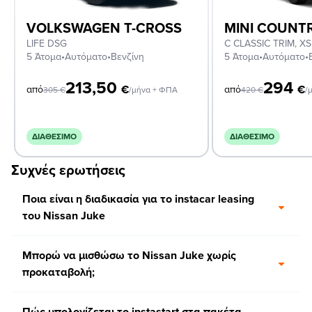
VOLKSWAGEN T-CROSS
MINI COUN
LIFE DSG
5 Άτομα
•
Αυτόματο
•
Βενζίνη
5 Άτομα
•
Αυτόματο
•
213,50
294
€
€
από
από
305
€
/μήνα + ΦΠΑ
420
€
/
ΔΙΑΘΈΣΙΜΟ
ΔΙΑΘΈΣΙΜΟ
Συχνές ερωτήσεις
Ποια είναι η διαδικασία για το instacar leasing
του Nissan Juke
Μπορώ να μισθώσω το Nissan Juke χωρίς
προκαταβολή;
Πώς υπολογίζεται το instastart στα πακέτα