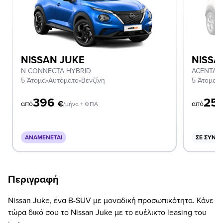
NISSAN JUKE
NISSA
N CONNECTA HYBRID
ACENTA
5 Άτομα
•
Αυτόματο
•
Βενζίνη
5 Άτομα
•
Χ
396
25
€
από
από
/μήνα + ΦΠΑ
ΑΝΑΜΈΝΕΤΑΙ
ΣΕ ΣΥΝΔ
Περιγραφή
Nissan Juke, ένα B-SUV με μοναδική προσωπικότητα. Κάνε
τώρα δικό σου το Nissan Juke με το ευέλικτο leasing του