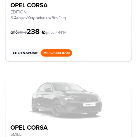
OPEL CORSA
EDITION
5 Άτομα
•
Χειροκίνητο
•
Βενζίνη
238
€
από
351
€
/μήνα + ΦΠΑ
ΣΕ ΣΥΝΔΡΟΜΉ
ΜΕ 57.000 ΧΛΜ
OPEL CORSA
SMILE