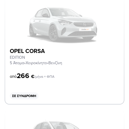
OPEL CORSA
EDITION
5 Άτομα
•
Χειροκίνητο
•
Βενζίνη
266
€
από
/μήνα + ΦΠΑ
ΣΕ ΣΥΝΔΡΟΜΉ