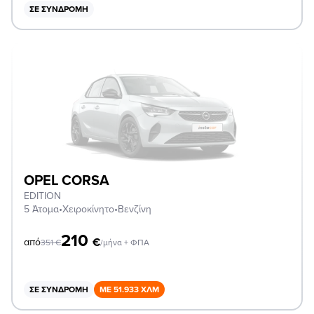
ΣΕ ΣΥΝΔΡΟΜΉ
OPEL CORSA
EDITION
5 Άτομα
•
Χειροκίνητο
•
Βενζίνη
210
€
από
351
€
/μήνα + ΦΠΑ
ΣΕ ΣΥΝΔΡΟΜΉ
ΜΕ 51.933 ΧΛΜ