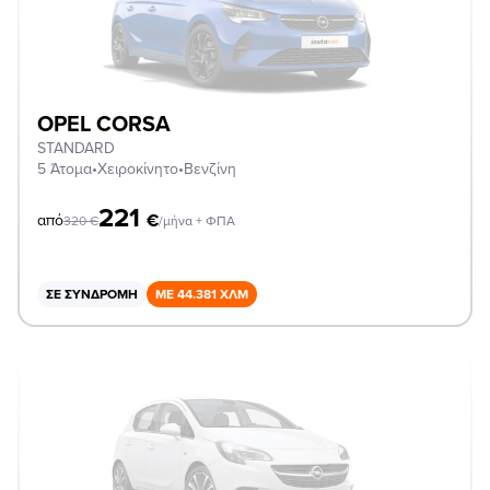
OPEL CORSA
STANDARD
5 Άτομα
•
Χειροκίνητο
•
Βενζίνη
221
€
από
320
€
/μήνα + ΦΠΑ
ΣΕ ΣΥΝΔΡΟΜΉ
ΜΕ 44.381 ΧΛΜ