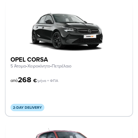
OPEL CORSA
5 Άτομα
•
Χειροκίνητο
•
Πετρέλαιο
268
€
από
/μήνα + ΦΠΑ
2-DAY DELIVERY