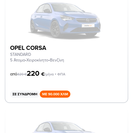
OPEL CORSA
STANDARD
5 Άτομα
•
Χειροκίνητο
•
Βενζίνη
220
€
από
320
€
/μήνα + ΦΠΑ
ΣΕ ΣΥΝΔΡΟΜΉ
ΜΕ 90.000 ΧΛΜ