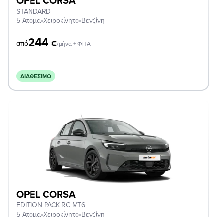
OPEL CORSA
STANDARD
5 Άτομα
•
Χειροκίνητο
•
Βενζίνη
244
€
από
/μήνα + ΦΠΑ
ΔΙΑΘΈΣΙΜΟ
OPEL CORSA
EDITION PACK RC MT6
5 Άτομα
•
Χειροκίνητο
•
Βενζίνη