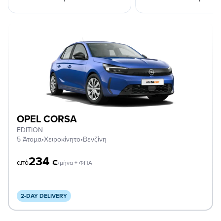
OPEL CORSA
EDITION
5 Άτομα
•
Χειροκίνητο
•
Βενζίνη
234
€
από
/μήνα + ΦΠΑ
2-DAY DELIVERY