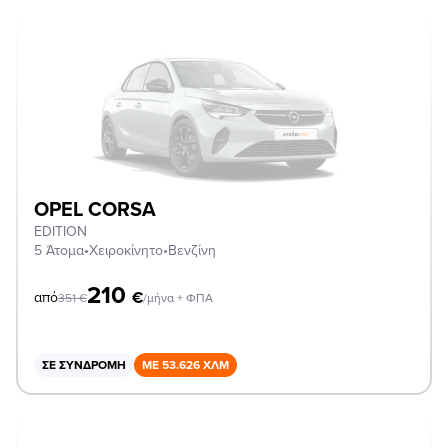
OPEL CORSA
EDITION
5 Άτομα
•
Χειροκίνητο
•
Βενζίνη
210
€
από
351
€
/μήνα + ΦΠΑ
ΣΕ ΣΥΝΔΡΟΜΉ
ΜΕ 53.626 ΧΛΜ