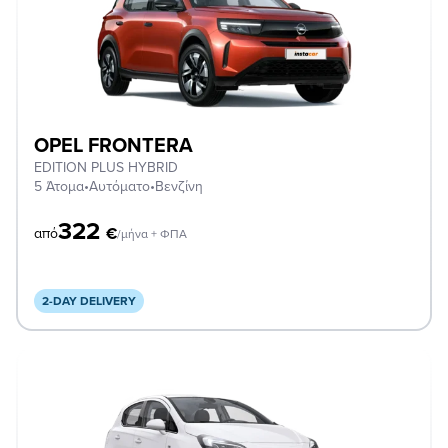
OPEL FRONTERA
EDITION PLUS HYBRID
5 Άτομα
•
Αυτόματο
•
Βενζίνη
322
€
από
/μήνα + ΦΠΑ
2-DAY DELIVERY