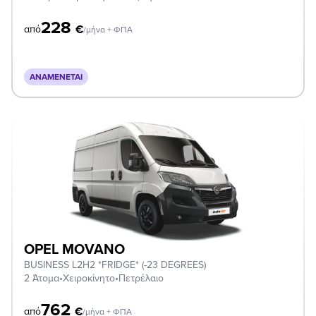
228
€
από
/μήνα + ΦΠΑ
ΑΝΑΜΈΝΕΤΑΙ
OPEL MOVANO
BUSINESS L2H2 *FRIDGE* (-23 DEGREES)
2 Άτομα
•
Χειροκίνητο
•
Πετρέλαιο
762
€
από
/μήνα + ΦΠΑ