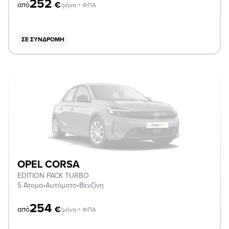
252
€
από
/μήνα + ΦΠΑ
ΣΕ ΣΥΝΔΡΟΜΉ
OPEL CORSA
EDITION PACK TURBO
5 Άτομα
•
Αυτόματο
•
Βενζίνη
254
€
από
/μήνα + ΦΠΑ