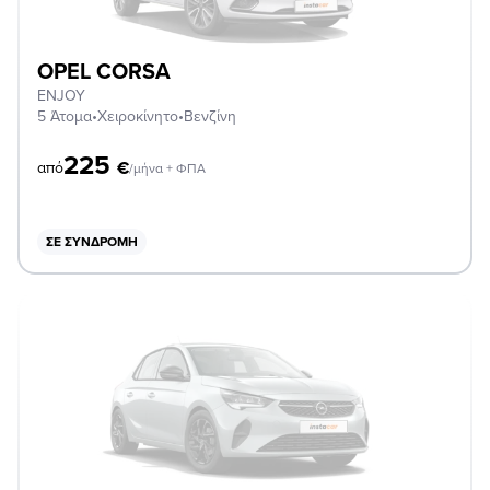
OPEL CORSA
ENJOY
5 Άτομα
•
Χειροκίνητο
•
Βενζίνη
225
€
από
/μήνα + ΦΠΑ
ΣΕ ΣΥΝΔΡΟΜΉ