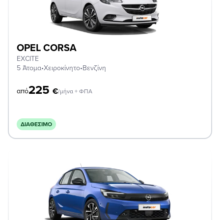
OPEL CORSA
EXCITE
5 Άτομα
•
Χειροκίνητο
•
Βενζίνη
225
€
από
/μήνα + ΦΠΑ
ΔΙΑΘΈΣΙΜΟ