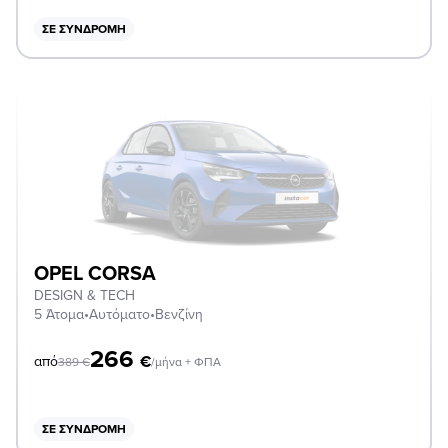
ΣΕ ΣΥΝΔΡΟΜΉ
OPEL CORSA
DESIGN & TECH
5 Άτομα
•
Αυτόματο
•
Βενζίνη
266
€
από
389
€
/μήνα + ΦΠΑ
ΣΕ ΣΥΝΔΡΟΜΉ