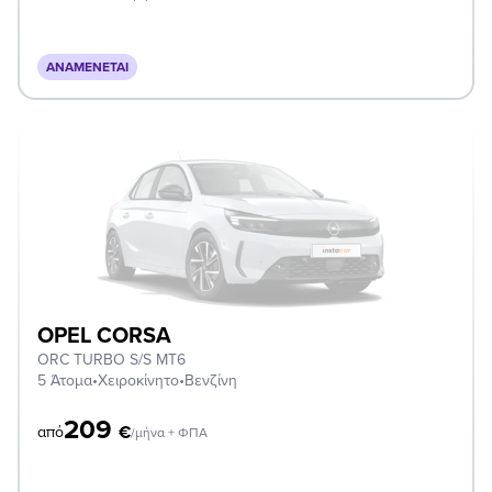
ΑΝΑΜΈΝΕΤΑΙ
OPEL CORSA
ORC TURBO S/S MT6
5 Άτομα
•
Χειροκίνητο
•
Βενζίνη
209
€
από
/μήνα + ΦΠΑ