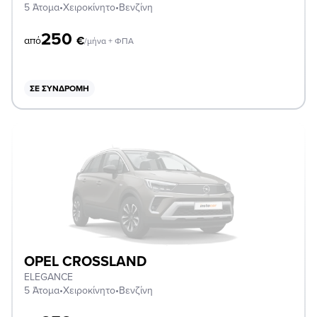
5 Άτομα
•
Χειροκίνητο
•
Βενζίνη
250
€
από
/μήνα + ΦΠΑ
ΣΕ ΣΥΝΔΡΟΜΉ
OPEL CROSSLAND
ELEGANCE
5 Άτομα
•
Χειροκίνητο
•
Βενζίνη