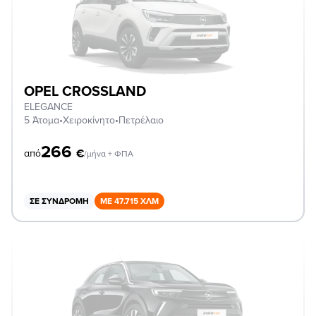
OPEL CROSSLAND
ELEGANCE
5 Άτομα
•
Χειροκίνητο
•
Πετρέλαιο
266
€
από
/μήνα + ΦΠΑ
ΣΕ ΣΥΝΔΡΟΜΉ
ΜΕ 47.715 ΧΛΜ