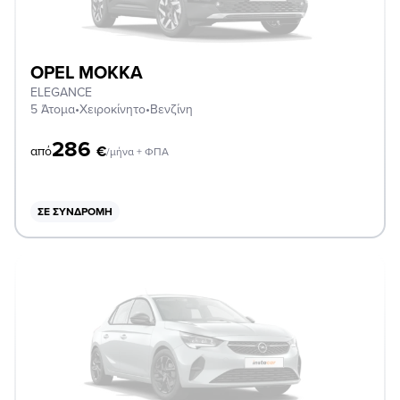
OPEL MOKKA
ELEGANCE
5 Άτομα
•
Χειροκίνητο
•
Βενζίνη
286
€
από
/μήνα + ΦΠΑ
ΣΕ ΣΥΝΔΡΟΜΉ