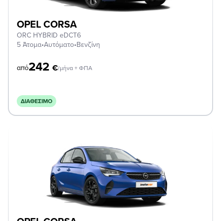
OPEL CORSA
ORC HYBRID eDCT6
5 Άτομα
•
Αυτόματο
•
Βενζίνη
242
€
από
/μήνα + ΦΠΑ
ΔΙΑΘΈΣΙΜΟ