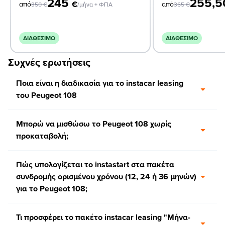
245
255,
€
από
από
350
€
/μήνα + ΦΠΑ
365
€
ΔΙΑΘΈΣΙΜΟ
ΔΙΑΘΈΣΙΜΟ
Συχνές ερωτήσεις
Ποια είναι η διαδικασία για το instacar leasing
του Peugeot 108
Μπορώ να μισθώσω το Peugeot 108 χωρίς
προκαταβολή;
Πώς υπολογίζεται το instastart στα πακέτα
συνδρομής ορισμένου χρόνου (12, 24 ή 36 μηνών)
για το Peugeot 108;
Τι προσφέρει το πακέτο instacar leasing "Μήνα-