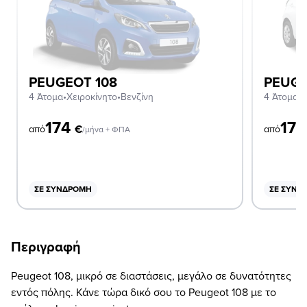
PEUGEOT 108
PEUGE
4 Άτομα
•
Χειροκίνητο
•
Βενζίνη
4 Άτομα
•
Α
174
17
€
από
από
/μήνα + ΦΠΑ
ΣΕ ΣΥΝΔΡΟΜΉ
ΣΕ ΣΥΝΔ
Περιγραφή
Peugeot 108, μικρό σε διαστάσεις, μεγάλο σε δυνατότητες
εντός πόλης. Κάνε τώρα δικό σου το Peugeot 108 με το