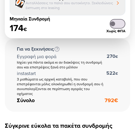
Ανταλλάσσεις το παλιό σου αυτοκίνητο. Ξεκλειδώνεις
έκπτωση στο leasing
Μηνιαία Συνδρομή
174
€
Χωρίς ΦΠΑ
Για να ξεκινήσεις
270
Εγγραφή μια φορά
€
Ισχύει για πάντα ακόμα κι αν διακόψεις τη συνδρομή
σου και επιστρέψεις ξανά στο μέλλον
522
instastart
€
3 μισθώματα ως αρχική καταβολή, που σου
επιστρέφονται μόλις ολοκληρωθεί η συνδρομή σου ή
συνυπολογίζονται σε περίπτωση αγοράς του
οχήματος
Σύνολο
792
€
Σύγκρινε εύκολα τα πακέτα συνδρομής