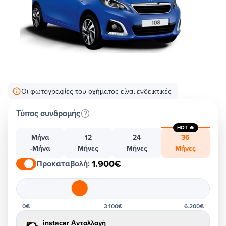
Οι φωτογραφίες του οχήματος είναι ενδεικτικές
Τύπος συνδρομής
HOT 🔥
Μήνα
12
24
36
-Μήνα
Μήνες
Μήνες
Μήνες
1.900€
Προκαταβολή
:
0€
3.100€
6.200€
instacar Ανταλλαγή