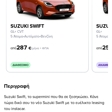
SUZUKI SWIFT
SUZUK
GL+ CVT
GL+
5 Άτομα
•
Αυτόματο
•
Βενζίνη
5 Άτομα
•
Χ
287
25
€
από
από
/μήνα + ΦΠΑ
ΔΙΑΘΈΣΙΜΟ
ΑΝΑΜΈΝΕ
Περιγραφή
Suzuki Swift, το supermini που θα σε ξεσηκώσει. Κάνε
τώρα δικό σου το νέο Suzuki Swift με το ευέλικτο leasing
του instacar.