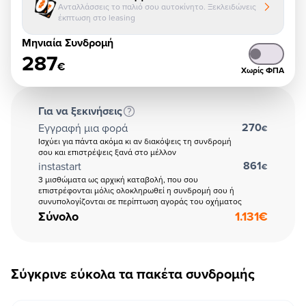
Ανταλλάσσεις το παλιό σου αυτοκίνητο. Ξεκλειδώνεις
έκπτωση στο leasing
Μηνιαία Συνδρομή
287
€
Χωρίς ΦΠΑ
Για να ξεκινήσεις
270
Εγγραφή μια φορά
€
Ισχύει για πάντα ακόμα κι αν διακόψεις τη συνδρομή
σου και επιστρέψεις ξανά στο μέλλον
861
instastart
€
3 μισθώματα ως αρχική καταβολή, που σου
επιστρέφονται μόλις ολοκληρωθεί η συνδρομή σου ή
συνυπολογίζονται σε περίπτωση αγοράς του οχήματος
Σύνολο
1.131
€
Σύγκρινε εύκολα τα πακέτα συνδρομής