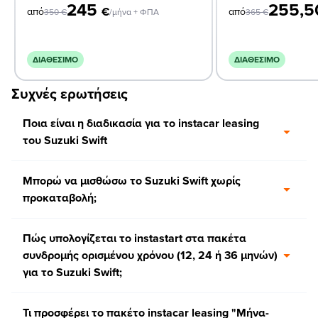
245
255,
€
από
από
350
€
/μήνα + ΦΠΑ
365
€
ΔΙΑΘΈΣΙΜΟ
ΔΙΑΘΈΣΙΜΟ
Συχνές ερωτήσεις
Ποια είναι η διαδικασία για το instacar leasing
του Suzuki Swift
Μπορώ να μισθώσω το Suzuki Swift χωρίς
προκαταβολή;
Πώς υπολογίζεται το instastart στα πακέτα
συνδρομής ορισμένου χρόνου (12, 24 ή 36 μηνών)
για το Suzuki Swift;
Τι προσφέρει το πακέτο instacar leasing "Μήνα-