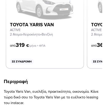
TOYOTA YARIS VAN
TOYOT
ACTIVE
ACTIVE 
2 Άτομα
•
Χειροκίνητο
•
Βενζίνη
2 Άτομα
•
Α
319
36
€
από
από
/μήνα + ΦΠΑ
ΣΕ ΣΥΝΔΡΟΜΉ
ΣΕ ΣΥΝΔ
Περιγραφή
Toyota Yaris Van, ευελιξία, πρακτικότητα, οικονομία. Κάνε
τώρα δικό σου το Toyota Yaris Van με το ευέλικτο leasing
του instacar.