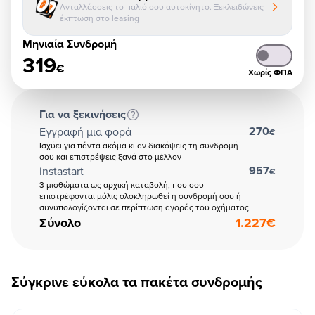
Ανταλλάσσεις το παλιό σου αυτοκίνητο. Ξεκλειδώνεις
έκπτωση στο leasing
Μηνιαία Συνδρομή
319
€
Χωρίς ΦΠΑ
Για να ξεκινήσεις
270
Εγγραφή μια φορά
€
Ισχύει για πάντα ακόμα κι αν διακόψεις τη συνδρομή
σου και επιστρέψεις ξανά στο μέλλον
957
instastart
€
3 μισθώματα ως αρχική καταβολή, που σου
επιστρέφονται μόλις ολοκληρωθεί η συνδρομή σου ή
συνυπολογίζονται σε περίπτωση αγοράς του οχήματος
Σύνολο
1.227
€
Σύγκρινε εύκολα τα πακέτα συνδρομής