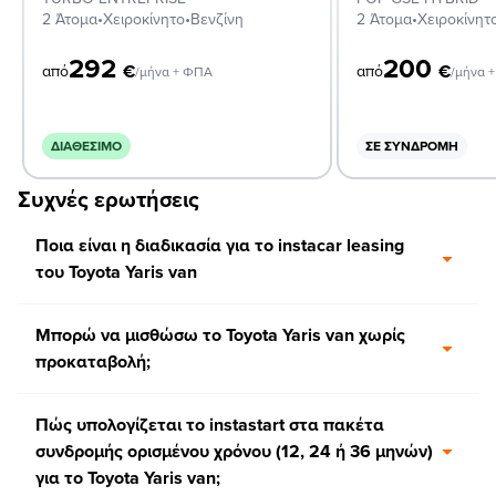
2 Άτομα
•
Χειροκίνητο
•
Βενζίνη
2 Άτομα
•
Χειροκίνητ
292
200
€
€
από
από
/μήνα + ΦΠΑ
/μήνα 
ΔΙΑΘΈΣΙΜΟ
ΣΕ ΣΥΝΔΡΟΜΉ
Συχνές ερωτήσεις
Ποια είναι η διαδικασία για το instacar leasing
του Toyota Yaris van
Μπορώ να μισθώσω το Toyota Yaris van χωρίς
προκαταβολή;
Πώς υπολογίζεται το instastart στα πακέτα
συνδρομής ορισμένου χρόνου (12, 24 ή 36 μηνών)
για το Toyota Yaris van;