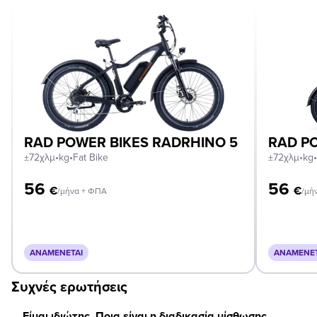
RAD POWER BIKES RADRHINO 5
RAD PO
±72χλμ
•
kg
•
Fat Bike
±72χλμ
•
kg
•
56
56
€
€
/μήνα + ΦΠΑ
/μή
ΑΝΑΜΈΝΕΤΑΙ
ΑΝΑΜΈΝΕΤ
Συχνές ερωτήσεις
Είμαι ιδιώτης. Ποια είναι η διαδικασία μίσθωσης