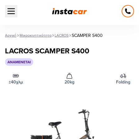
Open main menu
SCAMPER S400
Αρχική
Μικροκινητικότητα
LACROS
LACROS SCAMPER S400
ΑΝΑΜΈΝΕΤΑΙ
±40χλμ
20kg
Folding