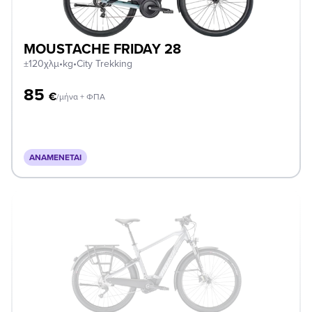
MOUSTACHE FRIDAY 28
±120χλμ
•
kg
•
City Trekking
85
€
/μήνα + ΦΠΑ
ΑΝΑΜΈΝΕΤΑΙ