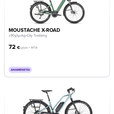
MOUSTACHE X-ROAD
±90χλμ
•
kg
•
City Trekking
72
€
/μήνα + ΦΠΑ
ΑΝΑΜΈΝΕΤΑΙ