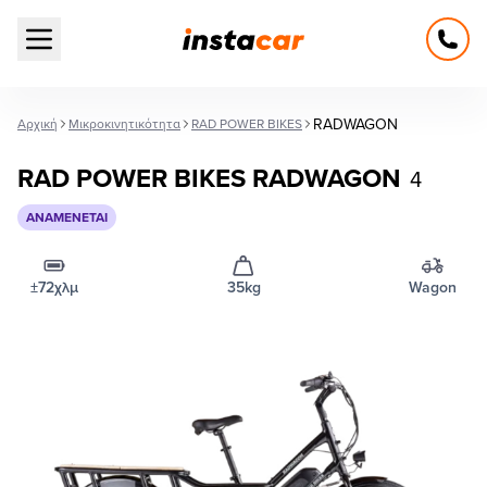
Open main menu
RADWAGON
Αρχική
Μικροκινητικότητα
RAD POWER BIKES
RAD POWER BIKES RADWAGON
4
ΑΝΑΜΈΝΕΤΑΙ
±72χλμ
35kg
Wagon