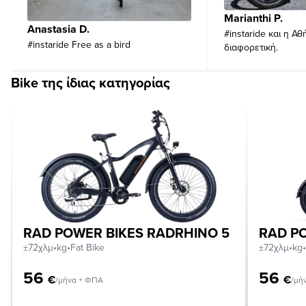
Marianthi P.
Anastasia D.
#instaride και η Αθ
#instaride Free as a bird
διαφορετική.
Bike της ίδιας κατηγορίας
RAD POWER BIKES RADRHINO 5
RAD PO
±72χλμ
•
kg
•
Fat Bike
±72χλμ
•
kg
•
56
56
€
€
/μήνα + ΦΠΑ
/μή