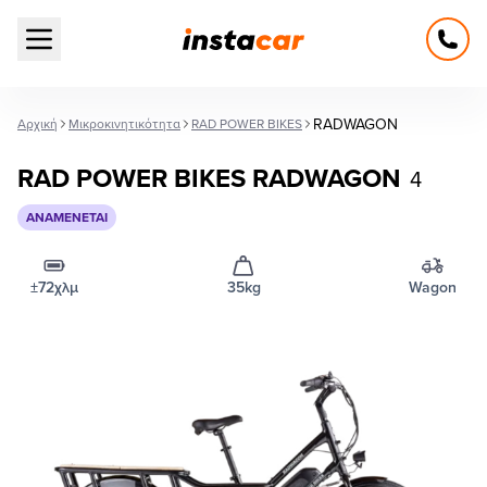
Open main menu
RADWAGON
Αρχική
Μικροκινητικότητα
RAD POWER BIKES
RAD POWER BIKES RADWAGON
4
ΑΝΑΜΈΝΕΤΑΙ
±72χλμ
35kg
Wagon