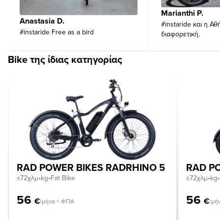
Marianthi P.
Anastasia D.
#instaride και η Αθ
#instaride Free as a bird
διαφορετική.
Bike της ίδιας κατηγορίας
RAD POWER BIKES RADRHINO 5
RAD PO
±72χλμ
•
kg
•
Fat Bike
±72χλμ
•
kg
•
56
56
€
€
/μήνα + ΦΠΑ
/μή