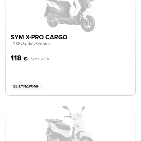
SYM X-PRO CARGO
±238χλμ
•
kg
•
Scooter
118
€
/μήνα + ΦΠΑ
ΣΕ ΣΥΝΔΡΟΜΉ