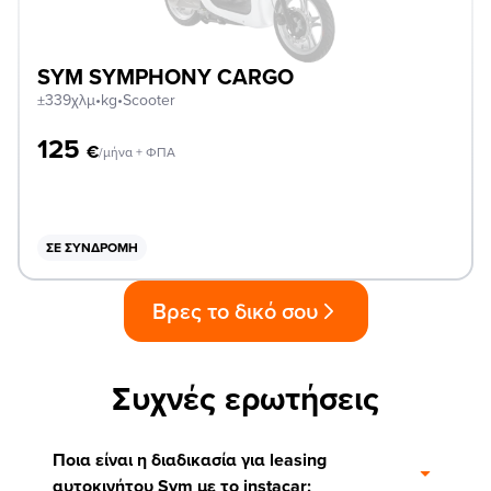
SYM SYMPHONY CARGO
±339χλμ
•
kg
•
Scooter
125
€
/μήνα + ΦΠΑ
ΣΕ ΣΥΝΔΡΟΜΉ
Βρες το δικό σου
Συχνές ερωτήσεις
Ποια είναι η διαδικασία για leasing
αυτοκινήτου Sym με το instacar;