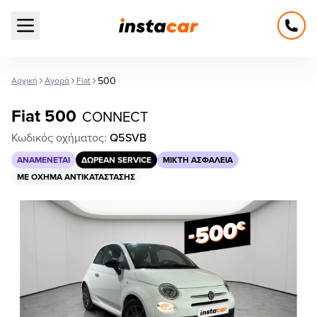
Open main menu
500
Αρχική
Αγορά
Fiat
Fiat 500
CONNECT
Κωδικός οχήματος:
Q5SVB
ΑΝΑΜΈΝΕΤΑΙ
ΔΩΡΕΆΝ SERVICE
ΜΙΚΤΉ ΑΣΦΆΛΕΙΑ
ΜΕ ΌΧΗΜΑ ΑΝΤΙΚΑΤΆΣΤΑΣΗΣ