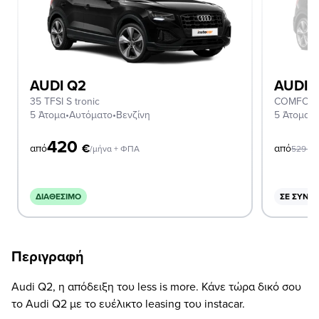
AUDI Q2
AUDI 
35 TFSI S tronic
COMFORT
5 Άτομα
•
Αυτόματο
•
Βενζίνη
5 Άτομα
•
Χ
420
€
από
από
/μήνα + ΦΠΑ
529
€
ΔΙΑΘΈΣΙΜΟ
ΣΕ ΣΥΝΔ
Περιγραφή
Audi Q2, η απόδειξη του less is more. Κάνε τώρα δικό σου
το Audi Q2 με το ευέλικτο leasing του instacar.