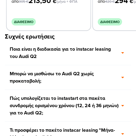
213,50
294
€
€
από
από
305
€
/μήνα + ΦΠΑ
420
€
/
ΔΙΑΘΈΣΙΜΟ
ΔΙΑΘΈΣΙΜΟ
Συχνές ερωτήσεις
Ποια είναι η διαδικασία για το instacar leasing
του Audi Q2
Μπορώ να μισθώσω το Audi Q2 χωρίς
προκαταβολή;
Πώς υπολογίζεται το instastart στα πακέτα
συνδρομής ορισμένου χρόνου (12, 24 ή 36 μηνών)
για το Audi Q2;
Τι προσφέρει το πακέτο instacar leasing "Μήνα-