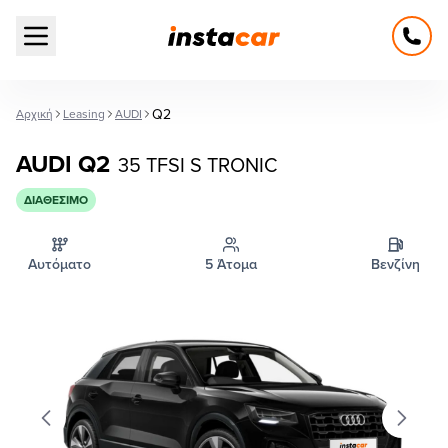
Open main menu
Q2
Αρχική
Leasing
AUDI
AUDI Q2
35 TFSI S TRONIC
ΔΙΑΘΈΣΙΜΟ
Αυτόματο
5 Άτομα
Βενζίνη