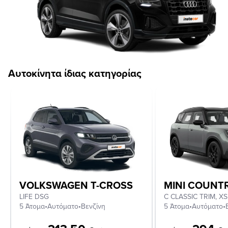
Αυτοκίνητα ίδιας κατηγορίας
VOLKSWAGEN T-CROSS
MINI COUN
LIFE DSG
5 Άτομα
•
Αυτόματο
•
Βενζίνη
5 Άτομα
•
Αυτόματο
•