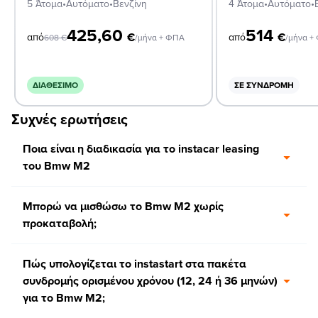
5 Άτομα
•
Αυτόματο
•
Βενζίνη
4 Άτομα
•
Αυτόματο
•
425,60
514
€
€
από
από
608
€
/μήνα + ΦΠΑ
/μήνα +
ΔΙΑΘΈΣΙΜΟ
ΣΕ ΣΥΝΔΡΟΜΉ
Συχνές ερωτήσεις
Ποια είναι η διαδικασία για το instacar leasing
του Bmw M2
Μπορώ να μισθώσω το Bmw M2 χωρίς
προκαταβολή;
Πώς υπολογίζεται το instastart στα πακέτα
συνδρομής ορισμένου χρόνου (12, 24 ή 36 μηνών)
για το Bmw M2;