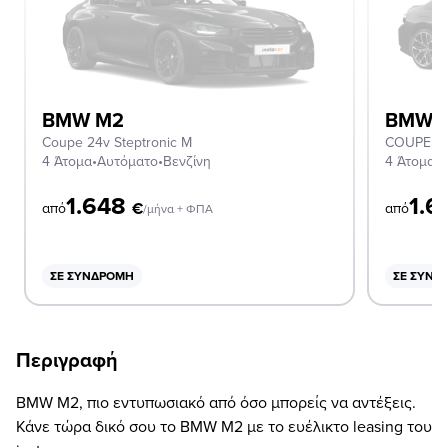
BMW M2
BMW 
Coupe 24v Steptronic M
COUPE
4 Άτομα
•
Αυτόματο
•
Βενζίνη
4 Άτομα
•
Α
1.648
1.
€
από
από
/μήνα + ΦΠΑ
ΣΕ ΣΥΝΔΡΟΜΉ
ΣΕ ΣΥΝΔ
Περιγραφή
BMW M2, πιο εντυπωσιακό από όσο μπορείς να αντέξεις.
Κάνε τώρα δικό σου το BMW M2 με το ευέλικτο leasing του