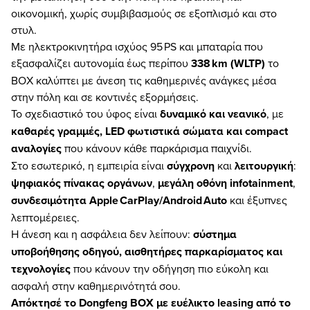
οικονομική, χωρίς συμβιβασμούς σε εξοπλισμό και στο
στυλ.
Με ηλεκτροκινητήρα ισχύος 95 PS και μπαταρία που
εξασφαλίζει αυτονομία έως περίπου
338 km (WLTP)
το
BOX καλύπτει με άνεση τις καθημερινές ανάγκες μέσα
στην πόλη και σε κοντινές εξορμήσεις.
Το σχεδιαστικό του ύφος είναι
δυναμικό και νεανικό
, με
καθαρές γραμμές, LED φωτιστικά σώματα και compact
αναλογίες
που κάνουν κάθε παρκάρισμα παιχνίδι.
Στο εσωτερικό, η εμπειρία είναι
σύγχρονη
και
λειτουργική
:
ψηφιακός πίνακας οργάνων
,
μεγάλη οθόνη infotainment
,
συνδεσιμότητα Apple CarPlay/Android Auto
και έξυπνες
λεπτομέρειες.
Η άνεση και η ασφάλεια δεν λείπουν:
σύστημα
υποβοήθησης οδηγού, αισθητήρες παρκαρίσματος και
τεχνολογίες
που κάνουν την οδήγηση πιο εύκολη και
ασφαλή στην καθημερινότητά σου.
Απόκτησέ το Dongfeng BOX με ευέλικτο leasing από το