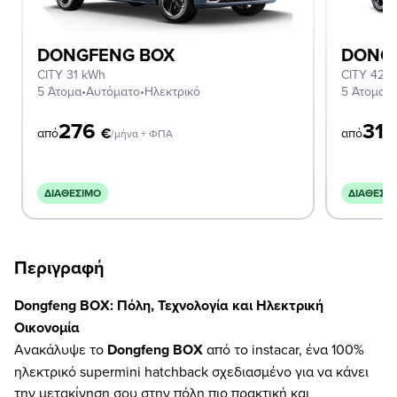
DONGFENG BOX
DONG
CITY 31 kWh
CITY 42 
5 Άτομα
•
Αυτόματο
•
Ηλεκτρικό
5 Άτομα
•
Α
276
31
€
από
από
/μήνα + ΦΠΑ
ΔΙΑΘΈΣΙΜΟ
ΔΙΑΘΈΣΙ
Περιγραφή
Dongfeng BOX: Πόλη, Τεχνολογία και Ηλεκτρική
Οικονομία
Ανακάλυψε το
Dongfeng BOX
από το instacar, ένα 100%
ηλεκτρικό supermini hatchback σχεδιασμένο για να κάνει
την μετακίνηση σου στην πόλη πιο πρακτική και