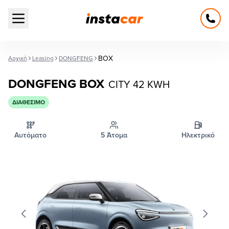
Open main menu
BOX
Αρχική
Leasing
DONGFENG
DONGFENG BOX
CITY 42 KWH
ΔΙΑΘΈΣΙΜΟ
Αυτόματο
5 Άτομα
Ηλεκτρικό