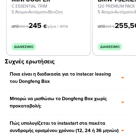
C ESSENTIAL TRIM
120 PREMIUM PACK
5 Άτομα
•
Αυτόματο
•
Βενζίνη
5 Άτομα
•
Αυτόματο
•
245
255,
€
από
από
350
€
/μήνα + ΦΠΑ
365
€
ΔΙΑΘΈΣΙΜΟ
ΔΙΑΘΈΣΙΜΟ
Συχνές ερωτήσεις
Ποια είναι η διαδικασία για το instacar leasing
του Dongfeng Box
Μπορώ να μισθώσω το Dongfeng Box χωρίς
προκαταβολή;
Πώς υπολογίζεται το instastart στα πακέτα
συνδρομής ορισμένου χρόνου (12, 24 ή 36 μηνών)