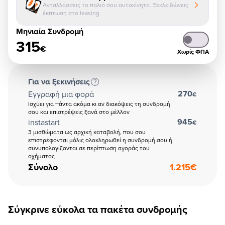
Ανταλλάσσεις το παλιό σου αυτοκίνητο. Ξεκλειδώνεις
έκπτωση στο leasing
Μηνιαία Συνδρομή
315
€
Χωρίς ΦΠΑ
Για να ξεκινήσεις
270
Εγγραφή μια φορά
€
Ισχύει για πάντα ακόμα κι αν διακόψεις τη συνδρομή
σου και επιστρέψεις ξανά στο μέλλον
945
instastart
€
3 μισθώματα ως αρχική καταβολή, που σου
επιστρέφονται μόλις ολοκληρωθεί η συνδρομή σου ή
συνυπολογίζονται σε περίπτωση αγοράς του
οχήματος
Σύνολο
1.215
€
Σύγκρινε εύκολα τα πακέτα συνδρομής