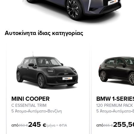
Αυτοκίνητα ίδιας κατηγορίας
MINI COOPER
BMW 1-SERIE
C ESSENTIAL TRIM
120 PREMIUM PACK
5 Άτομα
•
Αυτόματο
•
Βενζίνη
5 Άτομα
•
Αυτόματο
•
245
255,
€
από
από
350
€
/μήνα + ΦΠΑ
365
€