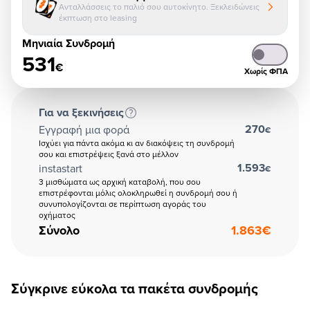
Ανταλλάσσεις το παλιό σου αυτοκίνητο. Ξεκλειδώνεις
έκπτωση στο leasing
Μηνιαία Συνδρομή
531
€
Χωρίς ΦΠΑ
Για να ξεκινήσεις
270
Εγγραφή μια φορά
€
Ισχύει για πάντα ακόμα κι αν διακόψεις τη συνδρομή
σου και επιστρέψεις ξανά στο μέλλον
1.593
instastart
€
3 μισθώματα ως αρχική καταβολή, που σου
επιστρέφονται μόλις ολοκληρωθεί η συνδρομή σου ή
συνυπολογίζονται σε περίπτωση αγοράς του
οχήματος
Σύνολο
1.863
€
Σύγκρινε εύκολα τα πακέτα συνδρομής