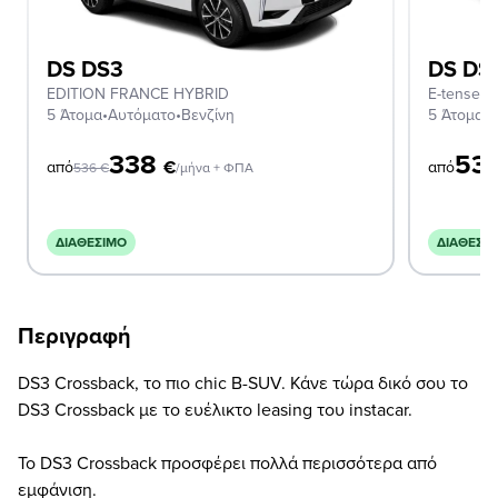
DS DS3
DS DS
EDITION FRANCE HYBRID
E-tense Ri
5 Άτομα
•
Αυτόματο
•
Βενζίνη
5 Άτομα
•
Α
338
53
€
από
από
536
€
/μήνα + ΦΠΑ
ΔΙΑΘΈΣΙΜΟ
ΔΙΑΘΈΣΙ
Περιγραφή
DS3 Crossback, το πιο chic B-SUV. Κάνε τώρα δικό σου το
DS3 Crossback με το ευέλικτο leasing του instacar.
Το DS3 Crossback προσφέρει πολλά περισσότερα από
εμφάνιση.