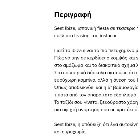
Περιγραφή
Seat Ibiza, ισπανική fiesta σε τέσσερι
ευέλικτο leasing του instacar.
Γιατί το Ibiza είναι το πιο πετυχημένο 
Πώς να μην σε κερδίσει ο κομψός και 
στο αμάξωμα και το διακριτικό σχήμα 
Στο εσωτερικό δύσκολα πιστεύεις ότι σ
ευρύχωρη καμπίνα, αλλά η άνεση του I
Όπως αποδεικνύει και η 5* βαθμολογία
τίποτα από τον απαραίτητο εξοπλισμ
Το ταξίδι σου γίνεται ξεκούραστο χάρ
πιο σφιχτή ανάρτηση που σε κρατάει ά
Seat Ibiza, η απόδειξη ότι ένα αυτοκί
και ευρυχωρία.