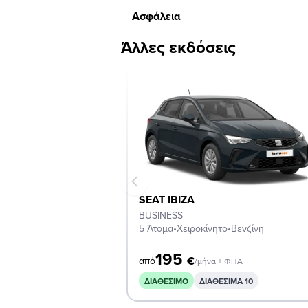
Ασφάλεια
Άλλες εκδόσεις
SEAT IBIZA
BUSINESS
5 Άτομα
•
Χειροκίνητο
•
Βενζίνη
195
€
από
/μήνα + ΦΠΑ
ΔΙΑΘΈΣΙΜΟ
ΔΙΑΘΕΣΙΜΑ 10