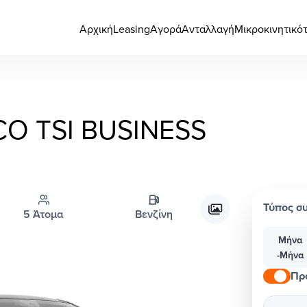
Αρχική
Leasing
Αγορά
Ανταλλαγή
Μικροκινητικό
CO TSI BUSINESS
Τύπος σ
5 Άτομα
Βενζίνη
Μήνα
-Μήνα
Πρ