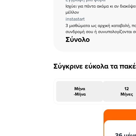
Ισχύει για πάντα ακόμα κι αν διακόψ
μέλλον
instastart
3 μισθώματα ως αρχική καταβολή, πο
συνδρομή σου ή συνυπολογίζονται σ
Σύνολο
Σύγκρινε εύκολα τα πακ
Μήνα
12
-Μήνα
Μήνες
#INSTAΠΡΟΣΦΟΡΑ
36 μήν
μήνες