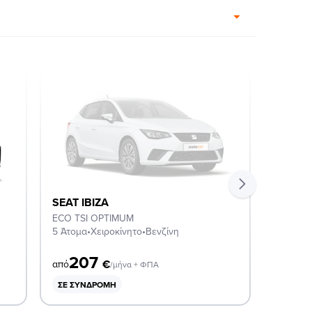
SEAT IBIZA
SEAT I
ECO TSI OPTIMUM
STYLE 
5 Άτομα
•
Χειροκίνητο
•
Βενζίνη
5 Άτομα
207
2
€
από
από
/μήνα + ΦΠΑ
ΣΕ ΣΥΝΔΡΟΜΉ
ΣΕ ΣΥ