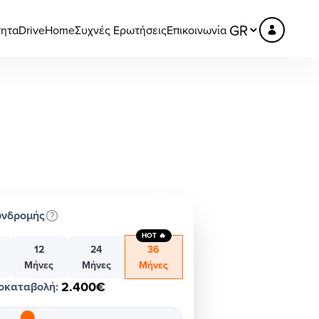
τητα
DriveHome
Συχνές Ερωτήσεις
Επικοινωνία
υνδρομής
HOT 🔥
12
24
36
Μήνες
Μήνες
Μήνες
2.400€
οκαταβολή
: