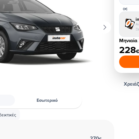
0€
i
Α
Ξ
Μηνιαία
228
Χρειάζ
Εσωτερικό
εικτικές
270
€