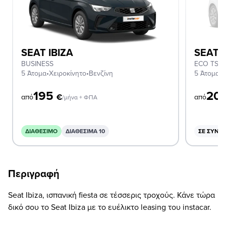
SEAT IBIZA
SEAT I
BUSINESS
ECO TSI 
5 Άτομα
•
Χειροκίνητο
•
Βενζίνη
5 Άτομα
•
Χ
195
20
€
από
από
/μήνα + ΦΠΑ
ΔΙΑΘΈΣΙΜΟ
ΔΙΑΘΕΣΙΜΑ 10
ΣΕ ΣΥΝΔ
Περιγραφή
Seat Ibiza, ισπανική fiesta σε τέσσερις τροχούς. Κάνε τώρα
δικό σου το Seat Ibiza με το ευέλικτο leasing του instacar.