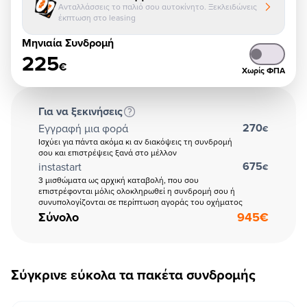
Ανταλλάσσεις το παλιό σου αυτοκίνητο. Ξεκλειδώνεις
έκπτωση στο leasing
Μηνιαία Συνδρομή
225
€
Χωρίς ΦΠΑ
Για να ξεκινήσεις
270
Εγγραφή μια φορά
€
Ισχύει για πάντα ακόμα κι αν διακόψεις τη συνδρομή
σου και επιστρέψεις ξανά στο μέλλον
675
instastart
€
3 μισθώματα ως αρχική καταβολή, που σου
επιστρέφονται μόλις ολοκληρωθεί η συνδρομή σου ή
συνυπολογίζονται σε περίπτωση αγοράς του οχήματος
Σύνολο
945
€
Σύγκρινε εύκολα τα πακέτα συνδρομής