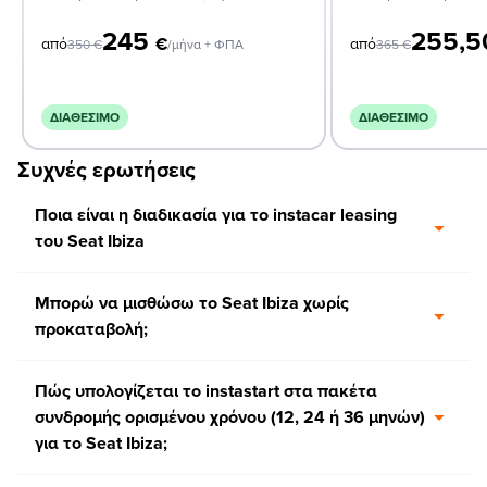
245
255,
€
από
από
350
€
/μήνα + ΦΠΑ
365
€
ΔΙΑΘΈΣΙΜΟ
ΔΙΑΘΈΣΙΜΟ
Συχνές ερωτήσεις
Ποια είναι η διαδικασία για το instacar leasing
του Seat Ibiza
Μπορώ να μισθώσω το Seat Ibiza χωρίς
προκαταβολή;
Πώς υπολογίζεται το instastart στα πακέτα
συνδρομής ορισμένου χρόνου (12, 24 ή 36 μηνών)
για το Seat Ibiza;