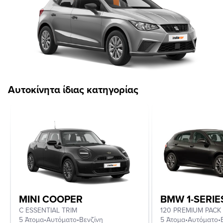
Αυτοκίνητα ίδιας κατηγορίας
MINI COOPER
BMW 1-SERIE
C ESSENTIAL TRIM
120 PREMIUM PACK
5 Άτομα
•
Αυτόματο
•
Βενζίνη
5 Άτομα
•
Αυτόματο
•