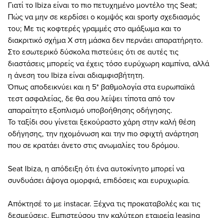
Γιατί το Ibiza είναι το πιο πετυχημένο μοντέλο της Seat;
Πώς να μην σε κερδίσει ο κομψός και sporty σχεδιασμός
του; Με τις κοφτερές γραμμές στο αμάξωμα και το
διακριτικό σχήμα Χ στη μάσκα δεν περνάει απαρατήρητο.
Στο εσωτερικό δύσκολα πιστεύεις ότι σε αυτές τις
διαστάσεις μπορείς να έχεις τόσο ευρύχωρη καμπίνα, αλλά
η άνεση του Ibiza είναι αδιαμφισβήτητη.
Όπως αποδεικνύει και η 5* βαθμολογία στα ευρωπαϊκά
τεστ ασφαλείας, δε θα σου λείψει τίποτα από τον
απαραίτητο εξοπλισμό υποβοήθησης οδήγησης.
Το ταξίδι σου γίνεται ξεκούραστο χάρη στην καλή θέση
οδήγησης, την ηχομόνωση και την πιο σφιχτή ανάρτηση
που σε κρατάει άνετο στις ανωμαλίες του δρόμου.
Seat Ibiza, η απόδειξη ότι ένα αυτοκίνητο μπορεί να
συνδυάσει άψογα ομορφιά, επιδόσεις και ευρυχωρία.
Απόκτησέ το με instacar. Ξέχνα τις προκαταβολές και τις
δεσμεύσεις. Εμπιστεύσου την καλύτερη εταιρεία leasing