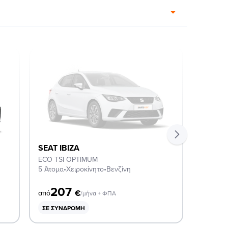
SEAT IBIZA
SEAT I
ECO TSI OPTIMUM
STYLE 
5 Άτομα
•
Χειροκίνητο
•
Βενζίνη
5 Άτομα
207
2
€
από
από
/μήνα + ΦΠΑ
ΣΕ ΣΥΝΔΡΟΜΉ
ΣΕ ΣΥ