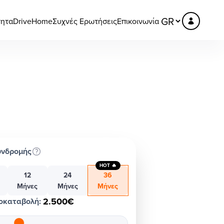
τητα
DriveHome
Συχνές Ερωτήσεις
Επικοινωνία
υνδρομής
HOT 🔥
12
24
36
Μήνες
Μήνες
Μήνες
2.500€
οκαταβολή
: