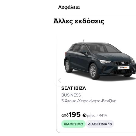
Ασφάλεια
Άλλες εκδόσεις
SEAT IBIZA
BUSINESS
5 Άτομα
•
Χειροκίνητο
•
Βενζίνη
195
€
από
/μήνα + ΦΠΑ
ΔΙΑΘΈΣΙΜΟ
ΔΙΑΘΕΣΙΜΑ 10