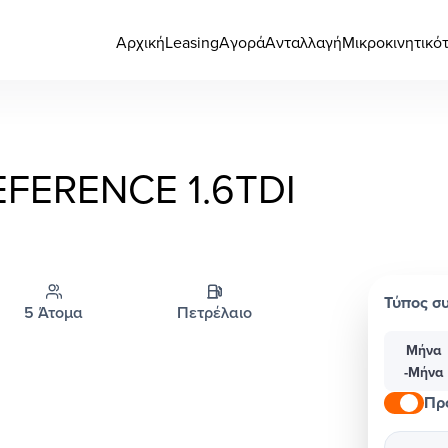
Αρχική
Leasing
Αγορά
Ανταλλαγή
Μικροκινητικό
EFERENCE 1.6TDI
Τύπος σ
5 Άτομα
Πετρέλαιο
Μήνα
-Μήνα
Πρ