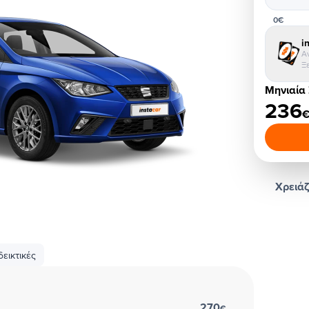
0€
i
Α
Ξ
Μηνιαία
236
Χρειάζ
εικτικές
270
€