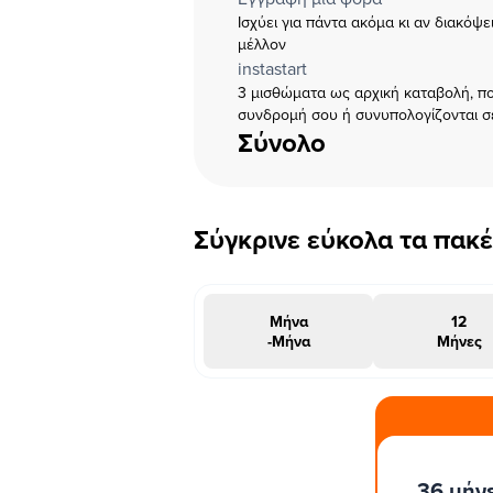
Ισχύει για πάντα ακόμα κι αν διακόψ
μέλλον
instastart
3 μισθώματα ως αρχική καταβολή, πο
συνδρομή σου ή συνυπολογίζονται σ
Σύνολο
Σύγκρινε εύκολα τα πακ
Μήνα
12
-Μήνα
Μήνες
#INSTAΠΡΟΣΦΟΡΑ
36 μήν
μήνες