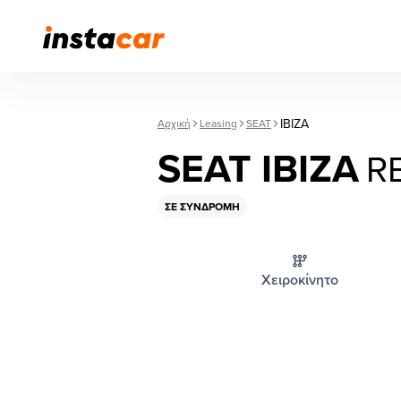
IBIZA
Αρχική
Leasing
SEAT
SEAT IBIZA
R
ΣΕ ΣΥΝΔΡΟΜΉ
Χειροκίνητο