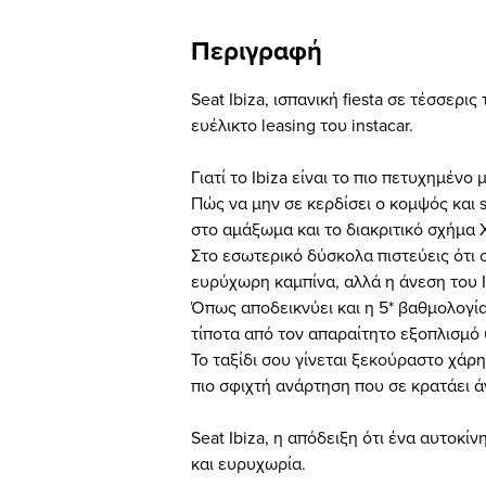
Περιγραφή
Seat Ibiza, ισπανική fiesta σε τέσσερι
ευέλικτο leasing του instacar.
Γιατί το Ibiza είναι το πιο πετυχημένο 
Πώς να μην σε κερδίσει ο κομψός και 
στο αμάξωμα και το διακριτικό σχήμα 
Στο εσωτερικό δύσκολα πιστεύεις ότι σ
ευρύχωρη καμπίνα, αλλά η άνεση του I
Όπως αποδεικνύει και η 5* βαθμολογία
τίποτα από τον απαραίτητο εξοπλισμ
Το ταξίδι σου γίνεται ξεκούραστο χάρ
πιο σφιχτή ανάρτηση που σε κρατάει ά
Seat Ibiza, η απόδειξη ότι ένα αυτοκί
και ευρυχωρία.