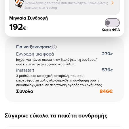
Ανταλλάσσεις το παλιό σου αυτοκίνητο. Ξεκλειδώνεις
έκπτωση στο leasing
Μηνιαία Συνδρομή
192
€
Χωρίς ΦΠΑ
Για να ξεκινήσεις
270
Εγγραφή μια φορά
€
Ισχύει για πάντα ακόμα κι αν διακόψεις τη συνδρομή
σου και επιστρέψεις ξανά στο μέλλον
576
instastart
€
3 μισθώματα ως αρχική καταβολή, που σου
επιστρέφονται μόλις ολοκληρωθεί η συνδρομή σου ή
συνυπολογίζονται σε περίπτωση αγοράς του οχήματος
Σύνολο
846
€
Σύγκρινε εύκολα τα πακέτα συνδρομής