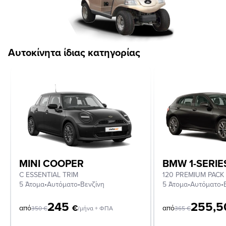
Αυτοκίνητα ίδιας κατηγορίας
MINI COOPER
BMW 1-SERIE
C ESSENTIAL TRIM
120 PREMIUM PACK
5 Άτομα
•
Αυτόματο
•
Βενζίνη
5 Άτομα
•
Αυτόματο
•
245
255,
€
από
από
350
€
/μήνα + ΦΠΑ
365
€