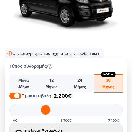
Οι φωτογραφίες του οχήματος είναι ενδεικτικές
Τύπος συνδρομής
HOT 🔥
Μήνα
12
24
36
-Μήνα
Μήνες
Μήνες
Μήνες
2.200€
Προκαταβολή
:
0€
3.700€
7.400€
instacar Ανταλλαγή