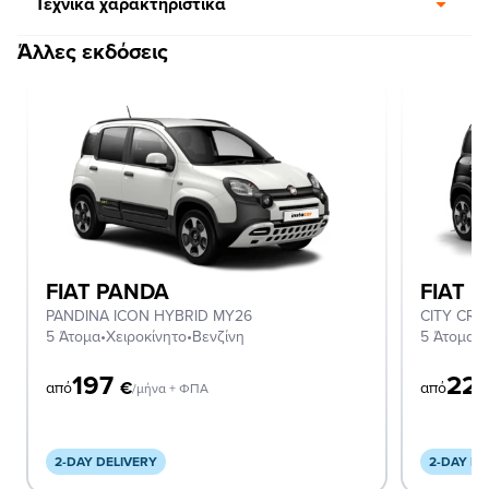
Τεχνικά χαρακτηριστικά
Άλλες εκδόσεις
FIAT PANDA
FIAT 
PANDINA ICON HYBRID MY26
CITY CRO
5 Άτομα
•
Χειροκίνητο
•
Βενζίνη
5 Άτομα
•
Χ
197
22
€
από
από
/μήνα + ΦΠΑ
2-DAY DELIVERY
2-DAY DE