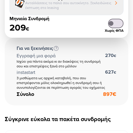
Ανταλλάσσεις το παλιό σου αυτοκίνητο. Ξεκλειδώνεις
έκπτωση στο leasing
Μηνιαία Συνδρομή
209
€
Χωρίς ΦΠΑ
Για να ξεκινήσεις
270
Εγγραφή μια φορά
€
Ισχύει για πάντα ακόμα κι αν διακόψεις τη συνδρομή
σου και επιστρέψεις ξανά στο μέλλον
627
instastart
€
3 μισθώματα ως αρχική καταβολή, που σου
επιστρέφονται μόλις ολοκληρωθεί η συνδρομή σου ή
συνυπολογίζονται σε περίπτωση αγοράς του οχήματος
Σύνολο
897
€
Σύγκρινε εύκολα τα πακέτα συνδρομής