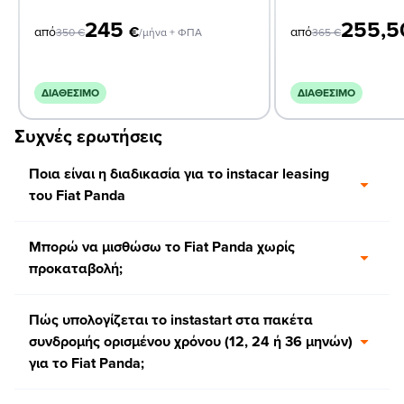
245
255,
€
από
από
350
€
/μήνα + ΦΠΑ
365
€
ΔΙΑΘΈΣΙΜΟ
ΔΙΑΘΈΣΙΜΟ
Συχνές ερωτήσεις
Ποια είναι η διαδικασία για το instacar leasing
του Fiat Panda
Μπορώ να μισθώσω το Fiat Panda χωρίς
προκαταβολή;
Πώς υπολογίζεται το instastart στα πακέτα
συνδρομής ορισμένου χρόνου (12, 24 ή 36 μηνών)
για το Fiat Panda;